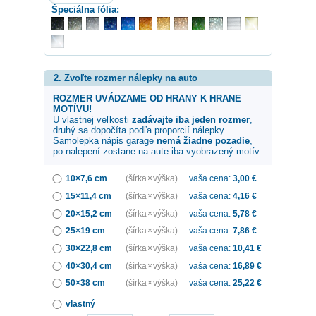
Špeciálna fólia:
2. Zvoľte rozmer nálepky na auto
ROZMER UVÁDZAME OD HRANY K HRANE
MOTÍVU!
U vlastnej veľkosti
zadávajte iba jeden rozmer
,
druhý sa dopočíta podľa proporcií nálepky.
Samolepka
nápis garage
nemá žiadne pozadie
,
po nalepení zostane na aute iba vyobrazený motív.
10×7,6 cm
(šírka × výška)
vaša cena:
3,00
€
15×11,4 cm
(šírka × výška)
vaša cena:
4,16
€
20×15,2 cm
(šírka × výška)
vaša cena:
5,78
€
25×19 cm
(šírka × výška)
vaša cena:
7,86
€
30×22,8 cm
(šírka × výška)
vaša cena:
10,41
€
40×30,4 cm
(šírka × výška)
vaša cena:
16,89
€
50×38 cm
(šírka × výška)
vaša cena:
25,22
€
vlastný