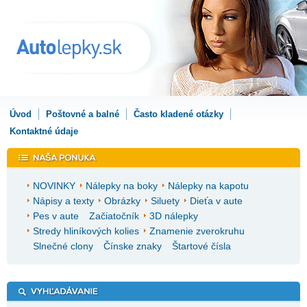
Úvod
Poštovné a balné
Často kladené otázky
Kontaktné údaje
NOVINKY
Nálepky na boky
Nálepky na kapotu
Nápisy a texty
Obrázky
Siluety
Dieťa v aute
Pes v aute
Začiatočník
3D nálepky
Stredy hliníkových kolies
Znamenie zverokruhu
Slnečné clony
Čínske znaky
Štartové čísla