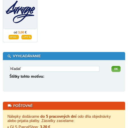
od
3,00
€
Štítky tohto motívu:
Nálepky dodávame
do 5 pracovných dní
odo dňa objednávky
alebo prijatia platby. Zásielky zasielame:
• GLS ParcelShop:
3,20 €