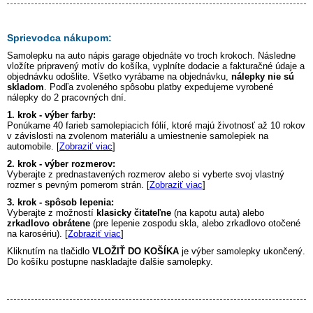
Sprievodca nákupom:
Samolepku na auto
nápis garage
objednáte vo troch krokoch. Následne
vložíte pripravený motív do košíka, vyplníte dodacie a fakturačné údaje a
objednávku odošlite. Všetko vyrábame na objednávku,
nálepky nie sú
skladom
. Podľa zvoleného spôsobu platby expedujeme vyrobené
nálepky do 2 pracovných dní.
1. krok - výber farby:
Ponúkame 40 farieb samolepiacich fólií, ktoré majú životnosť až 10 rokov
v závislosti na zvolenom materiálu a umiestnenie samolepiek na
automobile. [
Zobraziť viac
]
2. krok - výber rozmerov:
Vyberajte z prednastavených rozmerov alebo si vyberte svoj vlastný
rozmer s pevným pomerom strán. [
Zobraziť viac
]
3. krok - spôsob lepenia:
Vyberajte z možností
klasicky čitateľne
(na kapotu auta) alebo
zrkadlovo obrátene
(pre lepenie zospodu skla, alebo zrkadlovo otočené
na karosériu). [
Zobraziť viac
]
Kliknutím na tlačidlo
VLOŽIŤ DO KOŠÍKA
je výber samolepky ukončený.
Do košíku postupne naskladajte ďalšie samolepky.