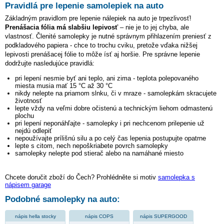
Pravidlá pre lepenie samolepiek na auto
Základným pravidlom pre lepenie nálepiek na auto je trpezlivosť!
Prenášacia fólia má slabšiu lepivosť
– nie je to jej chyba, ale
vlastnosť. Členité samolepky je nutné správnym přihlazením preniesť z
podkladového papiera - chce to trochu cviku, pretože vďaka nižšej
lepivosti prenášacej fólie to môže ísť aj horšie. Pre správne lepenie
dodržujte nasledujúce pravidlá:
pri lepení nesmie byť ani teplo, ani zima - teplota polepovaného
miesta musia mať 15 °C až 30 °C
nikdy nelepte na priamom slnku, či v mraze - samolepkám skracujete
životnosť
lepte vždy na veľmi dobre očistenú a technickým liehom odmastenú
plochu
pri lepení neponáhľajte - samolepky i pri nechcenom prilepenie už
nejdú odlepiť
nepoužívajte prílišnú silu a po celý čas lepenia postupujte opatrne
lepte s citom, nech nepoškriabete povrch samolepky
samolepky nelepte pod stierač alebo na namáhané miesto
Chcete doručit zboží do Čech? Prohlédněte si motiv
samolepka s
nápisem garage
Podobné samolepky na auto:
nápis hella stocky
nápis COPS
nápis SUPERGOOD