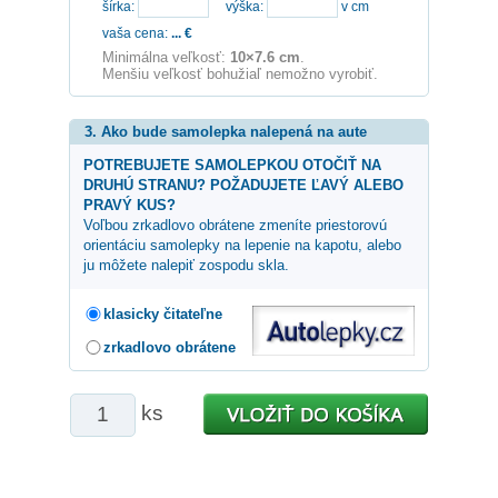
šírka:
výška:
v cm
vaša cena:
...
€
Minimálna veľkosť:
10×7.6 cm
.
Menšiu veľkosť bohužiaľ nemožno vyrobiť.
3. Ako bude samolepka nalepená na aute
POTREBUJETE SAMOLEPKOU OTOČIŤ NA
DRUHÚ STRANU? POŽADUJETE ĽAVÝ ALEBO
PRAVÝ KUS?
Voľbou zrkadlovo obrátene zmeníte priestorovú
orientáciu samolepky na lepenie na kapotu, alebo
ju môžete nalepiť zospodu skla.
klasicky čitateľne
zrkadlovo obrátene
ks