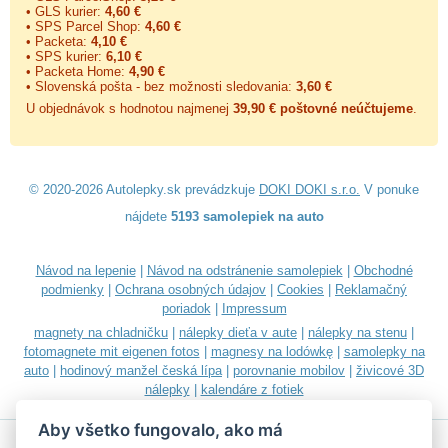
• GLS kurier:
4,60 €
• SPS Parcel Shop:
4,60 €
• Packeta:
4,10 €
• SPS kurier:
6,10 €
• Packeta Home:
4,90 €
• Slovenská pošta - bez možnosti sledovania:
3,60 €
U objednávok s hodnotou najmenej
39,90 € poštovné neúčtujeme
.
© 2020-2026 Autolepky.sk prevádzkuje
DOKI DOKI s.r.o.
V ponuke
nájdete
5193 samolepiek na auto
Návod na lepenie
|
Návod na odstránenie samolepiek
|
Obchodné
podmienky
|
Ochrana osobných údajov
|
Cookies
|
Reklamačný
poriadok
|
Impressum
magnety na chladničku
|
nálepky dieťa v aute
|
nálepky na stenu
|
fotomagnete mit eigenen fotos
|
magnesy na lodówkę
|
samolepky na
auto
|
hodinový manžel česká lípa
|
porovnanie mobilov
|
živicové 3D
nálepky
|
kalendáre z fotiek
Aby všetko fungovalo, ako má