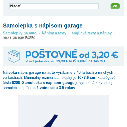
Samolepka s nápisom garage
Samolepky na auto
Nápisy a texty
anglické texty a nápisy
nápis garage (6206)
Nálepku
nápis garage
na auto
vyrábame v 40 farbách a mnohých
veľkostiach. Minimálny rozmer samolepky je
10×7.6 cm
, katalógové
číslo
6206
.
Samolepka s nápisom garage
je vyrobená z kvalitnej
samolepiacej fólie
s životnosťou 3-5 rokov
.