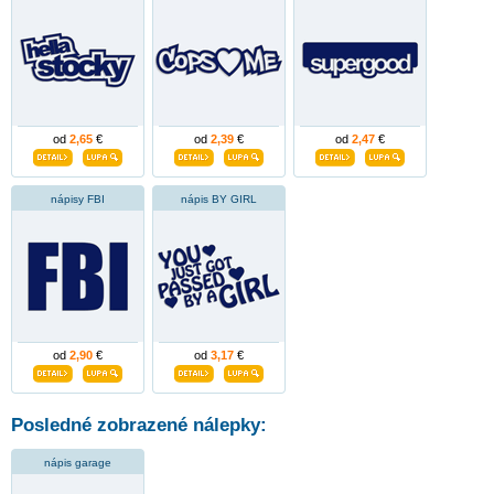
od
2,65
€
od
2,39
€
od
2,47
€
nápisy FBI
nápis BY GIRL
od
2,90
€
od
3,17
€
Posledné zobrazené nálepky:
nápis garage