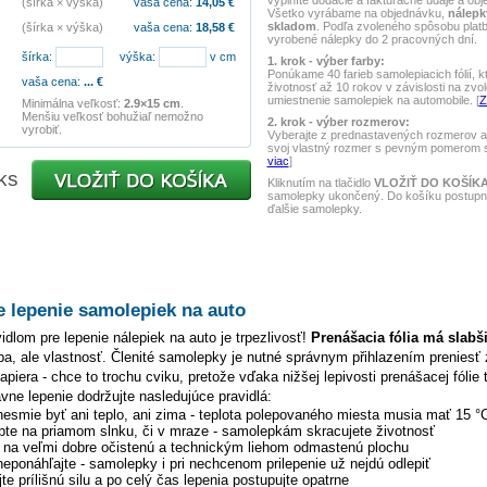
vyplníte dodacie a fakturačné údaje a obj
(šírka × výška)
vaša cena:
14,05
€
Všetko vyrábame na objednávku,
nálepk
skladom
. Podľa zvoleného spôsobu pla
(šírka × výška)
vaša cena:
18,58
€
vyrobené nálepky do 2 pracovných dní.
šírka:
výška:
v cm
1. krok - výber farby:
Ponúkame 40 farieb samolepiacich fólií, k
vaša cena:
...
€
životnosť až 10 rokov v závislosti na zvo
umiestnenie samolepiek na automobile. [
Z
Minimálna veľkosť:
2.9×15 cm
.
Menšiu veľkosť bohužiaľ nemožno
2. krok - výber rozmerov:
vyrobiť.
Vyberajte z prednastavených rozmerov al
svoj vlastný rozmer s pevným pomerom st
viac
]
ks
Kliknutím na tlačidlo
VLOŽIŤ DO KOŠÍK
samolepky ukončený. Do košíku postupne
ďalšie samolepky.
e lepenie samolepiek na auto
dlom pre lepenie nálepiek na auto je trpezlivosť!
Prenášacia fólia má slabš
hyba, ale vlastnosť. Členité samolepky je nutné správnym přihlazením preniesť 
piera - chce to trochu cviku, pretože vďaka nižšej lepivosti prenášacej fólie 
ávne lepenie dodržujte nasledujúce pravidlá:
 nesmie byť ani teplo, ani zima - teplota polepovaného miesta musia mať 15 °
pte na priamom slnku, či v mraze - samolepkám skracujete životnosť
y na veľmi dobre očistenú a technickým liehom odmastenú plochu
 neponáhľajte - samolepky i pri nechcenom prilepenie už nejdú odlepiť
te prílišnú silu a po celý čas lepenia postupujte opatrne