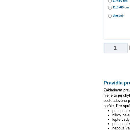
9,7×50 cm
11,6×60 cm
vlastný
Pravidlá pr
Základným pravi
nie je to jej c
podkladového pa
horšie. Pre spr
pri lepení
nikdy nele
lepte vžd
pri lepení
nepoužívaj