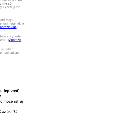
ednávku odošlite.
y nie sú
tby expedujeme
toré majú
lenom materiálu a
obraziť viac
]
ebo si vyberte
rán. [
Zobraziť
A
je výber
 naskladajte
iu lepivosť
–
z
to môže ísť aj
C až 30 °C