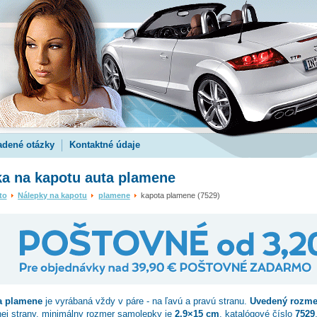
adené otázky
Kontaktné údaje
a na kapotu auta plamene
to
Nálepky na kapotu
plamene
kapota plamene (7529)
a plamene
je vyrábaná vždy v páre - na ľavú a pravú stranu.
Uvedený rozme
nej strany, minimálny rozmer samolepky je
2.9×15 cm
, katalógové číslo
7529