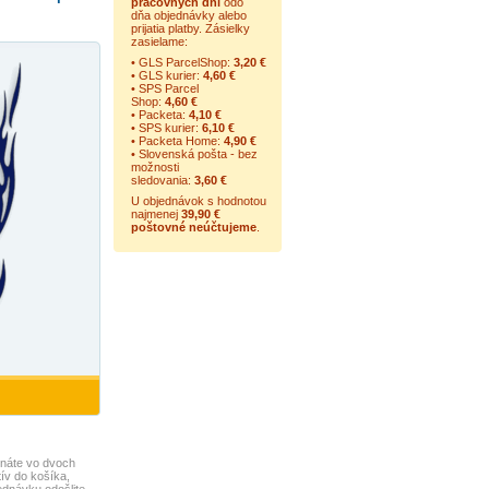
pracovných dní
odo
dňa objednávky alebo
prijatia platby. Zásielky
zasielame:
• GLS ParcelShop:
3,20 €
• GLS kurier:
4,60 €
• SPS Parcel
Shop:
4,60 €
• Packeta:
4,10 €
• SPS kurier:
6,10 €
• Packeta Home:
4,90 €
• Slovenská pošta - bez
možnosti
sledovania:
3,60 €
U objednávok s hodnotou
najmenej
39,90 €
poštovné neúčtujeme
.
náte vo dvoch
ív do košíka,