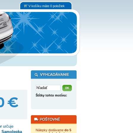
V košíku máte 0 položiek
Štítky tohto motívu:
r
určuje
Nálepky dodávame
do 5
.
Samolepka