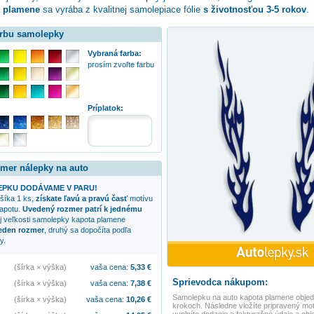
a plamene
sa vyrába z kvalitnej samolepiace fólie
s životnosťou 3-5 rokov
.
arbu samolepky
Vybraná farba:
prosím zvoľte farbu
:
Príplatok:
zmer nálepky na auto
PKU DODÁVAME V PARU!
ošíka 1 ks,
získate ľavú a pravú časť
motívu
apotu.
Uvedený rozmer patrí k jednému
j veľkosti samolepky
kapota plamene
jeden rozmer
, druhý sa dopočíta podľa
y.
(šírka × výška)
vaša cena:
5,33
€
Sprievodca nákupom:
(šírka × výška)
vaša cena:
7,38
€
Samolepku na auto
kapota plamene
objed
(šírka × výška)
vaša cena:
10,26
€
krokoch. Následne vložíte pripravený mot