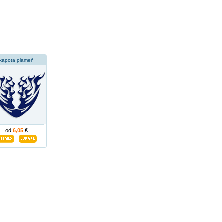
kapota plameň
od
6,05
€