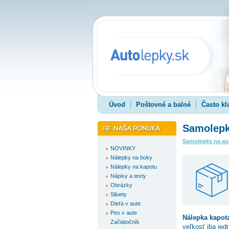
Úvod
Poštovné a balné
Často kl
Samolepk
Samolepky na au
NOVINKY
Nálepky na boky
Nálepky na kapotu
Nápisy a texty
Obrázky
Siluety
Dieťa v aute
Pes v aute
Nálepka
kapot
Začiatočník
veľkosť iba jed