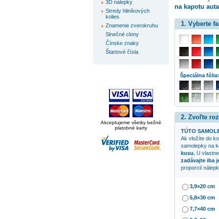
3D nálepky
na kapotu aut
Stredy hliníkových
kolies
1. Vyberte f
Znamenie zverokruhu
Slnečné clony
Čínske znaky
Štartové čísla
Špeciálna fólia
2. Zvoľte ro
Akceptujeme všetky bežné
platobné karty
TÚTO SAMOLE
Ak vložíte do k
samolepky na k
kusu.
U vlastne
zadávajte iba 
proporcií nálepk
3,9×20 cm
5,8×30 cm
7,7×40 cm