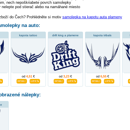
tom, nech nepoškriabete povrch samolepky
 nelepte pod stierač alebo na namáhané miesto
 zboží do Čech? Prohlédněte si motiv
samolepka na kapotu auta plameny
molepky na auto:
kapota tattoo
drift king a plamene
kapota tribals
od
4,51
€
od
3,23
€
od
6,55
€
obrazené nálepky:
ne