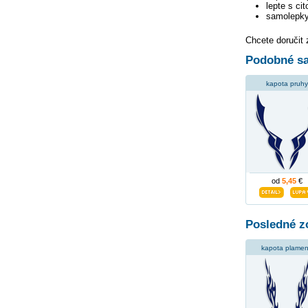
lepte s ci
samolepky
Chcete doručit
Podobné sa
kapota pruhy
od
5,45
€
Posledné z
kapota plame