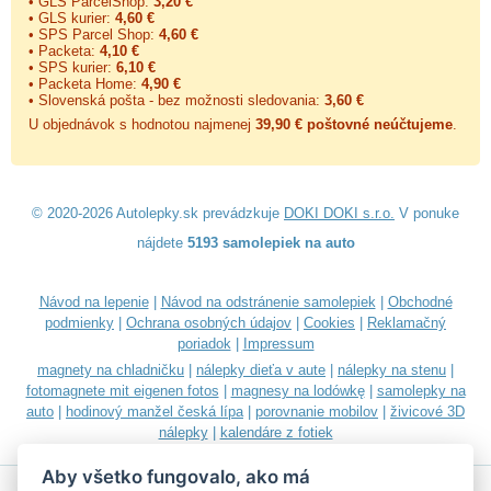
• GLS ParcelShop:
3,20 €
• GLS kurier:
4,60 €
• SPS Parcel Shop:
4,60 €
• Packeta:
4,10 €
• SPS kurier:
6,10 €
• Packeta Home:
4,90 €
• Slovenská pošta - bez možnosti sledovania:
3,60 €
U objednávok s hodnotou najmenej
39,90 € poštovné neúčtujeme
.
© 2020-2026 Autolepky.sk prevádzkuje
DOKI DOKI s.r.o.
V ponuke
nájdete
5193 samolepiek na auto
Návod na lepenie
|
Návod na odstránenie samolepiek
|
Obchodné
podmienky
|
Ochrana osobných údajov
|
Cookies
|
Reklamačný
poriadok
|
Impressum
magnety na chladničku
|
nálepky dieťa v aute
|
nálepky na stenu
|
fotomagnete mit eigenen fotos
|
magnesy na lodówkę
|
samolepky na
auto
|
hodinový manžel česká lípa
|
porovnanie mobilov
|
živicové 3D
nálepky
|
kalendáre z fotiek
Aby všetko fungovalo, ako má