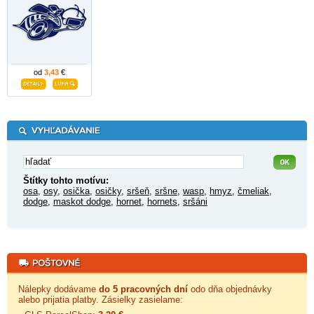
od
3,43
€
Štítky tohto motívu:
osa
,
osy
,
osička
,
osičky
,
sršeň
,
sršne
,
wasp
,
hmyz
,
čmeliak
,
dodge
,
maskot dodge
,
hornet
,
hornets
,
sršáni
Nálepky dodávame
do 5 pracovných dní
odo dňa objednávky
alebo prijatia platby. Zásielky zasielame: