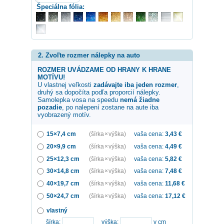
Špeciálna fólia:
2. Zvoľte rozmer nálepky na auto
ROZMER UVÁDZAME OD HRANY K HRANE
MOTÍVU!
U vlastnej veľkosti
zadávajte iba jeden rozmer
,
druhý sa dopočíta podľa proporcií nálepky.
Samolepka
vosa na speedu
nemá žiadne
pozadie
, po nalepení zostane na aute iba
vyobrazený motív.
15×7,4 cm
(šírka × výška)
vaša cena:
3,43
€
20×9,9 cm
(šírka × výška)
vaša cena:
4,49
€
25×12,3 cm
(šírka × výška)
vaša cena:
5,82
€
30×14,8 cm
(šírka × výška)
vaša cena:
7,48
€
40×19,7 cm
(šírka × výška)
vaša cena:
11,68
€
50×24,7 cm
(šírka × výška)
vaša cena:
17,12
€
vlastný
šírka:
výška:
v cm