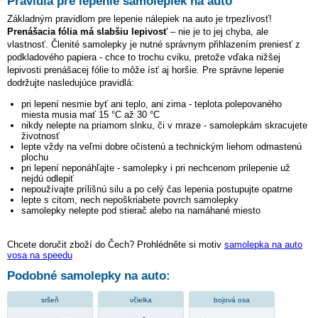
Pravidlá pre lepenie samolepiek na auto
Základným pravidlom pre lepenie nálepiek na auto je trpezlivosť!
Prenášacia fólia má slabšiu lepivosť
– nie je to jej chyba, ale
vlastnosť. Členité samolepky je nutné správnym přihlazením preniesť z
podkladového papiera - chce to trochu cviku, pretože vďaka nižšej
lepivosti prenášacej fólie to môže ísť aj horšie. Pre správne lepenie
dodržujte nasledujúce pravidlá:
pri lepení nesmie byť ani teplo, ani zima - teplota polepovaného
miesta musia mať 15 °C až 30 °C
nikdy nelepte na priamom slnku, či v mraze - samolepkám skracujete
životnosť
lepte vždy na veľmi dobre očistenú a technickým liehom odmastenú
plochu
pri lepení neponáhľajte - samolepky i pri nechcenom prilepenie už
nejdú odlepiť
nepoužívajte prílišnú silu a po celý čas lepenia postupujte opatrne
lepte s citom, nech nepoškriabete povrch samolepky
samolepky nelepte pod stierač alebo na namáhané miesto
Chcete doručit zboží do Čech? Prohlédněte si motiv
samolepka na auto
vosa na speedu
Podobné samolepky na auto:
sršeň
včielka
bojová osa