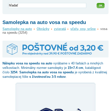
Samolepka na auto vosa na speedu
Samolepky na auto
Obrázky
zvieratá
včely, osy, sršne
vosa
na speedu (3254)
Nálepku
vosa na speedu
na auto
vyrábame v 40 farbách a mnohých
veľkostiach. Minimálny rozmer samolepky je
15×7.4 cm
, katalógové
číslo
3254
.
Samolepka na auto vosa na speedu
je vyrobená z kvalitnej
samolepiacej fólie
s životnosťou 3-5 rokov
.