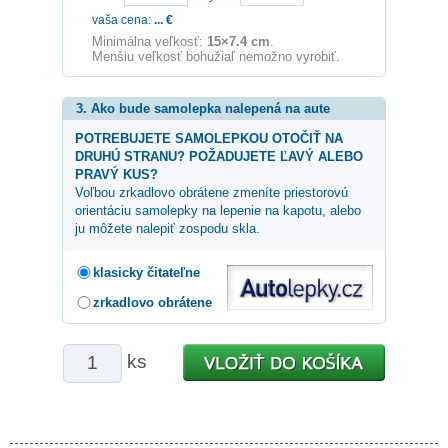
vaša cena:
...
€
Minimálna veľkosť:
15×7.4 cm
.
Menšiu veľkosť bohužiaľ nemožno vyrobiť.
3. Ako bude samolepka nalepená na aute
POTREBUJETE SAMOLEPKOU OTOČIŤ NA
DRUHÚ STRANU? POŽADUJETE ĽAVÝ ALEBO
PRAVÝ KUS?
Voľbou zrkadlovo obrátene zmeníte priestorovú
orientáciu samolepky na lepenie na kapotu, alebo
ju môžete nalepiť zospodu skla.
klasicky čitateľne
zrkadlovo obrátene
ks