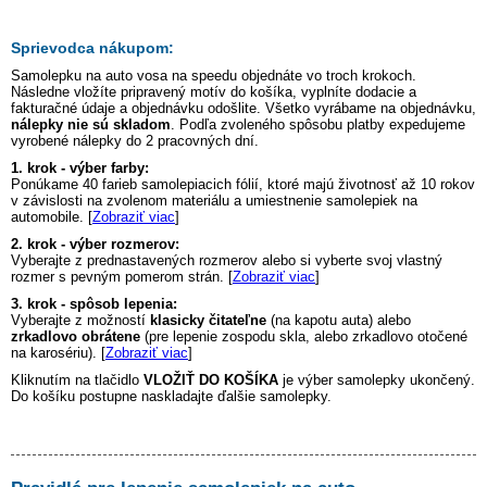
Sprievodca nákupom:
Samolepku na auto
vosa na speedu
objednáte vo troch krokoch.
Následne vložíte pripravený motív do košíka, vyplníte dodacie a
fakturačné údaje a objednávku odošlite. Všetko vyrábame na objednávku,
nálepky nie sú skladom
. Podľa zvoleného spôsobu platby expedujeme
vyrobené nálepky do 2 pracovných dní.
1. krok - výber farby:
Ponúkame 40 farieb samolepiacich fólií, ktoré majú životnosť až 10 rokov
v závislosti na zvolenom materiálu a umiestnenie samolepiek na
automobile. [
Zobraziť viac
]
2. krok - výber rozmerov:
Vyberajte z prednastavených rozmerov alebo si vyberte svoj vlastný
rozmer s pevným pomerom strán. [
Zobraziť viac
]
3. krok - spôsob lepenia:
Vyberajte z možností
klasicky čitateľne
(na kapotu auta) alebo
zrkadlovo obrátene
(pre lepenie zospodu skla, alebo zrkadlovo otočené
na karosériu). [
Zobraziť viac
]
Kliknutím na tlačidlo
VLOŽIŤ DO KOŠÍKA
je výber samolepky ukončený.
Do košíku postupne naskladajte ďalšie samolepky.