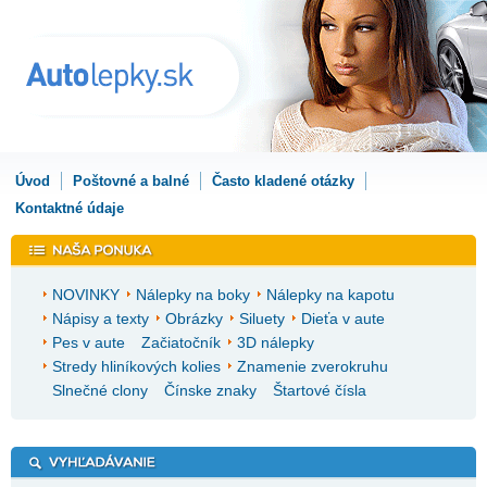
Úvod
Poštovné a balné
Často kladené otázky
Kontaktné údaje
NOVINKY
Nálepky na boky
Nálepky na kapotu
Nápisy a texty
Obrázky
Siluety
Dieťa v aute
Pes v aute
Začiatočník
3D nálepky
Stredy hliníkových kolies
Znamenie zverokruhu
Slnečné clony
Čínske znaky
Štartové čísla