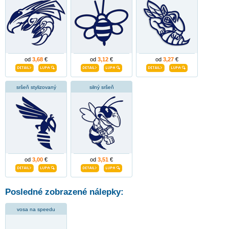
od
3,68
€
od
3,12
€
od
3,27
€
sršeň stylizovaný
silný sršeň
od
3,00
€
od
3,51
€
Posledné zobrazené nálepky:
vosa na speedu