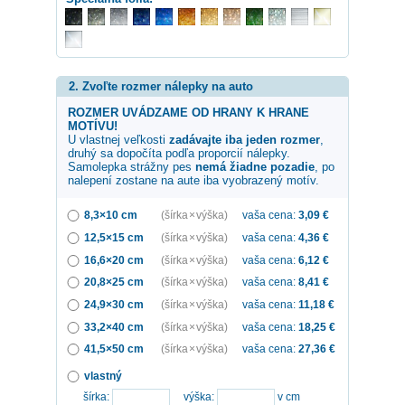
2. Zvoľte rozmer nálepky na auto
ROZMER UVÁDZAME OD HRANY K HRANE
MOTÍVU!
U vlastnej veľkosti
zadávajte iba jeden rozmer
,
druhý sa dopočíta podľa proporcií nálepky.
Samolepka
strážny pes
nemá žiadne pozadie
, po
nalepení zostane na aute iba vyobrazený motív.
8,3×10 cm
(šírka × výška)
vaša cena:
3,09
€
12,5×15 cm
(šírka × výška)
vaša cena:
4,36
€
16,6×20 cm
(šírka × výška)
vaša cena:
6,12
€
20,8×25 cm
(šírka × výška)
vaša cena:
8,41
€
24,9×30 cm
(šírka × výška)
vaša cena:
11,18
€
33,2×40 cm
(šírka × výška)
vaša cena:
18,25
€
41,5×50 cm
(šírka × výška)
vaša cena:
27,36
€
vlastný
šírka:
výška:
v cm