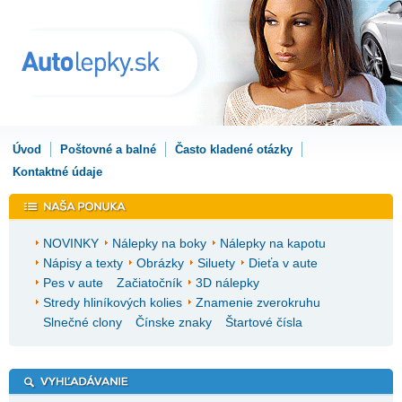
Úvod
Poštovné a balné
Často kladené otázky
Kontaktné údaje
NOVINKY
Nálepky na boky
Nálepky na kapotu
Nápisy a texty
Obrázky
Siluety
Dieťa v aute
Pes v aute
Začiatočník
3D nálepky
Stredy hliníkových kolies
Znamenie zverokruhu
Slnečné clony
Čínske znaky
Štartové čísla