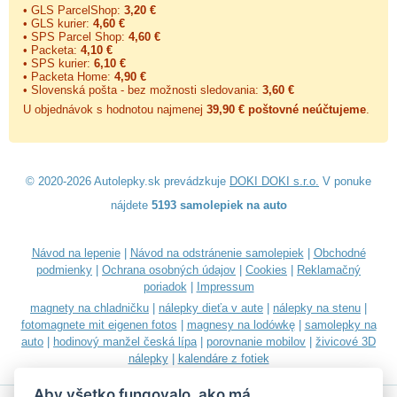
• GLS ParcelShop:
3,20 €
• GLS kurier:
4,60 €
• SPS Parcel Shop:
4,60 €
• Packeta:
4,10 €
• SPS kurier:
6,10 €
• Packeta Home:
4,90 €
• Slovenská pošta - bez možnosti sledovania:
3,60 €
U objednávok s hodnotou najmenej
39,90 € poštovné neúčtujeme
.
© 2020-2026 Autolepky.sk prevádzkuje
DOKI DOKI s.r.o.
V ponuke
nájdete
5193 samolepiek na auto
Návod na lepenie
|
Návod na odstránenie samolepiek
|
Obchodné
podmienky
|
Ochrana osobných údajov
|
Cookies
|
Reklamačný
poriadok
|
Impressum
magnety na chladničku
|
nálepky dieťa v aute
|
nálepky na stenu
|
fotomagnete mit eigenen fotos
|
magnesy na lodówkę
|
samolepky na
auto
|
hodinový manžel česká lípa
|
porovnanie mobilov
|
živicové 3D
nálepky
|
kalendáre z fotiek
Aby všetko fungovalo, ako má