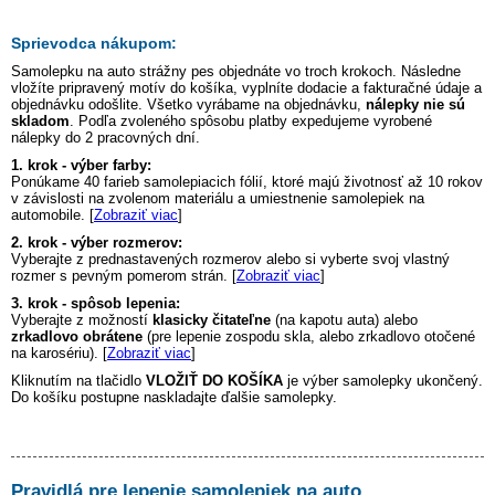
Sprievodca nákupom:
Samolepku na auto
strážny pes
objednáte vo troch krokoch. Následne
vložíte pripravený motív do košíka, vyplníte dodacie a fakturačné údaje a
objednávku odošlite. Všetko vyrábame na objednávku,
nálepky nie sú
skladom
. Podľa zvoleného spôsobu platby expedujeme vyrobené
nálepky do 2 pracovných dní.
1. krok - výber farby:
Ponúkame 40 farieb samolepiacich fólií, ktoré majú životnosť až 10 rokov
v závislosti na zvolenom materiálu a umiestnenie samolepiek na
automobile. [
Zobraziť viac
]
2. krok - výber rozmerov:
Vyberajte z prednastavených rozmerov alebo si vyberte svoj vlastný
rozmer s pevným pomerom strán. [
Zobraziť viac
]
3. krok - spôsob lepenia:
Vyberajte z možností
klasicky čitateľne
(na kapotu auta) alebo
zrkadlovo obrátene
(pre lepenie zospodu skla, alebo zrkadlovo otočené
na karosériu). [
Zobraziť viac
]
Kliknutím na tlačidlo
VLOŽIŤ DO KOŠÍKA
je výber samolepky ukončený.
Do košíku postupne naskladajte ďalšie samolepky.
Pravidlá pre lepenie samolepiek na auto