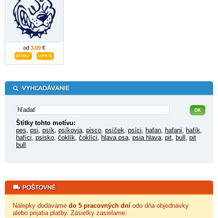
od
3,09
€
Štítky tohto motívu:
pes
,
psi
,
psík
,
psíkovia
,
pisco
,
psíček
,
psíci
,
hafan
,
hafani
,
hafík
,
hafíci
,
psisko
,
čoklík
,
čoklíci
,
hlava psa
,
psia hlava
,
pit
,
bull
,
pit
bull
Nálepky dodávame
do 5 pracovných dní
odo dňa objednávky
alebo prijatia platby. Zásielky zasielame: