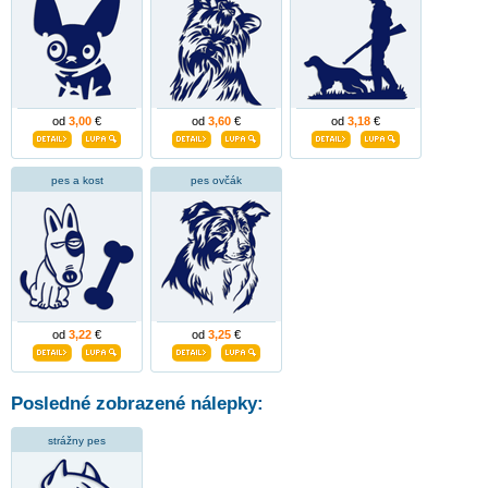
od
3,00
€
od
3,60
€
od
3,18
€
pes a kost
pes ovčák
od
3,22
€
od
3,25
€
Posledné zobrazené nálepky:
strážny pes