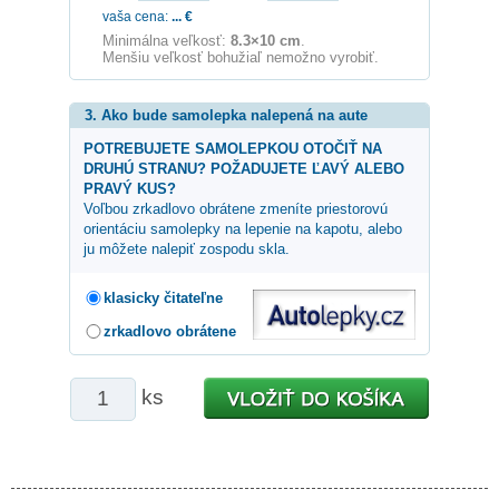
vaša cena:
...
€
Minimálna veľkosť:
8.3×10 cm
.
Menšiu veľkosť bohužiaľ nemožno vyrobiť.
3. Ako bude samolepka nalepená na aute
POTREBUJETE SAMOLEPKOU OTOČIŤ NA
DRUHÚ STRANU? POŽADUJETE ĽAVÝ ALEBO
PRAVÝ KUS?
Voľbou zrkadlovo obrátene zmeníte priestorovú
orientáciu samolepky na lepenie na kapotu, alebo
ju môžete nalepiť zospodu skla.
klasicky čitateľne
zrkadlovo obrátene
ks