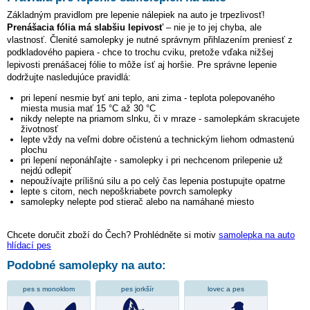
Základným pravidlom pre lepenie nálepiek na auto je trpezlivosť!
Prenášacia fólia má slabšiu lepivosť
– nie je to jej chyba, ale
vlastnosť. Členité samolepky je nutné správnym přihlazením preniesť z
podkladového papiera - chce to trochu cviku, pretože vďaka nižšej
lepivosti prenášacej fólie to môže ísť aj horšie. Pre správne lepenie
dodržujte nasledujúce pravidlá:
pri lepení nesmie byť ani teplo, ani zima - teplota polepovaného
miesta musia mať 15 °C až 30 °C
nikdy nelepte na priamom slnku, či v mraze - samolepkám skracujete
životnosť
lepte vždy na veľmi dobre očistenú a technickým liehom odmastenú
plochu
pri lepení neponáhľajte - samolepky i pri nechcenom prilepenie už
nejdú odlepiť
nepoužívajte prílišnú silu a po celý čas lepenia postupujte opatrne
lepte s citom, nech nepoškriabete povrch samolepky
samolepky nelepte pod stierač alebo na namáhané miesto
Chcete doručit zboží do Čech? Prohlédněte si motiv
samolepka na auto
hlídací pes
Podobné samolepky na auto:
pes s monoklom
pes jorkšír
lovec a pes