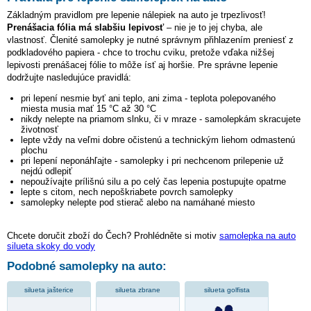
Základným pravidlom pre lepenie nálepiek na auto je trpezlivosť!
Prenášacia fólia má slabšiu lepivosť
– nie je to jej chyba, ale
vlastnosť. Členité samolepky je nutné správnym přihlazením preniesť z
podkladového papiera - chce to trochu cviku, pretože vďaka nižšej
lepivosti prenášacej fólie to môže ísť aj horšie. Pre správne lepenie
dodržujte nasledujúce pravidlá:
pri lepení nesmie byť ani teplo, ani zima - teplota polepovaného
miesta musia mať 15 °C až 30 °C
nikdy nelepte na priamom slnku, či v mraze - samolepkám skracujete
životnosť
lepte vždy na veľmi dobre očistenú a technickým liehom odmastenú
plochu
pri lepení neponáhľajte - samolepky i pri nechcenom prilepenie už
nejdú odlepiť
nepoužívajte prílišnú silu a po celý čas lepenia postupujte opatrne
lepte s citom, nech nepoškriabete povrch samolepky
samolepky nelepte pod stierač alebo na namáhané miesto
Chcete doručit zboží do Čech? Prohlédněte si motiv
samolepka na auto
silueta skoky do vody
Podobné samolepky na auto:
silueta jašterice
silueta zbrane
silueta golfista