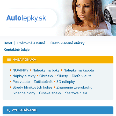
Úvod
Poštovné a balné
Často kladené otázky
Kontaktné údaje
NOVINKY
Nálepky na boky
Nálepky na kapotu
Nápisy a texty
Obrázky
Siluety
Dieťa v aute
Pes v aute
Začiatočník
3D nálepky
Stredy hliníkových kolies
Znamenie zverokruhu
Slnečné clony
Čínske znaky
Štartové čísla