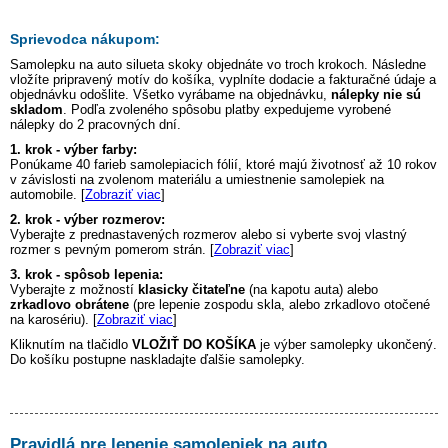
Sprievodca nákupom:
Samolepku na auto
silueta skoky
objednáte vo troch krokoch. Následne
vložíte pripravený motív do košíka, vyplníte dodacie a fakturačné údaje a
objednávku odošlite. Všetko vyrábame na objednávku,
nálepky nie sú
skladom
. Podľa zvoleného spôsobu platby expedujeme vyrobené
nálepky do 2 pracovných dní.
1. krok - výber farby:
Ponúkame 40 farieb samolepiacich fólií, ktoré majú životnosť až 10 rokov
v závislosti na zvolenom materiálu a umiestnenie samolepiek na
automobile. [
Zobraziť viac
]
2. krok - výber rozmerov:
Vyberajte z prednastavených rozmerov alebo si vyberte svoj vlastný
rozmer s pevným pomerom strán. [
Zobraziť viac
]
3. krok - spôsob lepenia:
Vyberajte z možností
klasicky čitateľne
(na kapotu auta) alebo
zrkadlovo obrátene
(pre lepenie zospodu skla, alebo zrkadlovo otočené
na karosériu). [
Zobraziť viac
]
Kliknutím na tlačidlo
VLOŽIŤ DO KOŠÍKA
je výber samolepky ukončený.
Do košíku postupne naskladajte ďalšie samolepky.
Pravidlá pre lepenie samolepiek na auto