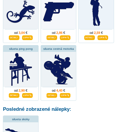
od
3,04
€
od
2,86
€
od
2,59
€
silueta ping pong
silueta cestná motorka
od
2,90
€
od
4,40
€
Posledné zobrazené nálepky:
silueta skoky