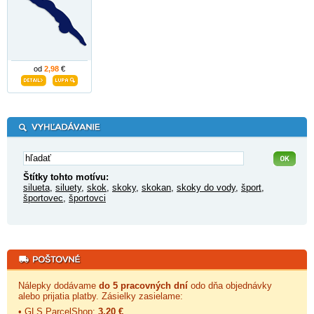
od
2,98
€
Štítky tohto motívu:
silueta
,
siluety
,
skok
,
skoky
,
skokan
,
skoky do vody
,
šport
,
športovec
,
športovci
Nálepky dodávame
do 5 pracovných dní
odo dňa objednávky
alebo prijatia platby. Zásielky zasielame:
• GLS ParcelShop:
3,20 €