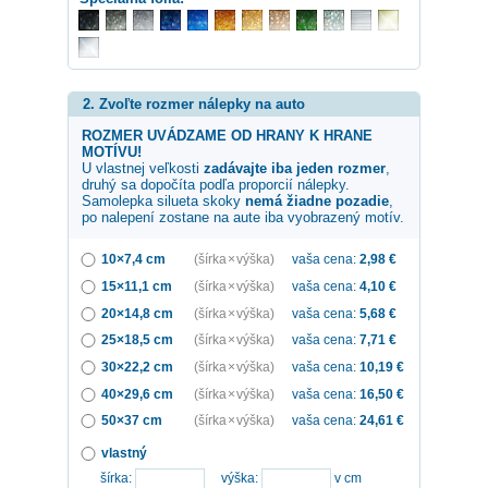
2. Zvoľte rozmer nálepky na auto
ROZMER UVÁDZAME OD HRANY K HRANE
MOTÍVU!
U vlastnej veľkosti
zadávajte iba jeden rozmer
,
druhý sa dopočíta podľa proporcií nálepky.
Samolepka
silueta skoky
nemá žiadne pozadie
,
po nalepení zostane na aute iba vyobrazený motív.
10×7,4 cm
(šírka × výška)
vaša cena:
2,98
€
15×11,1 cm
(šírka × výška)
vaša cena:
4,10
€
20×14,8 cm
(šírka × výška)
vaša cena:
5,68
€
25×18,5 cm
(šírka × výška)
vaša cena:
7,71
€
30×22,2 cm
(šírka × výška)
vaša cena:
10,19
€
40×29,6 cm
(šírka × výška)
vaša cena:
16,50
€
50×37 cm
(šírka × výška)
vaša cena:
24,61
€
vlastný
šírka:
výška:
v cm