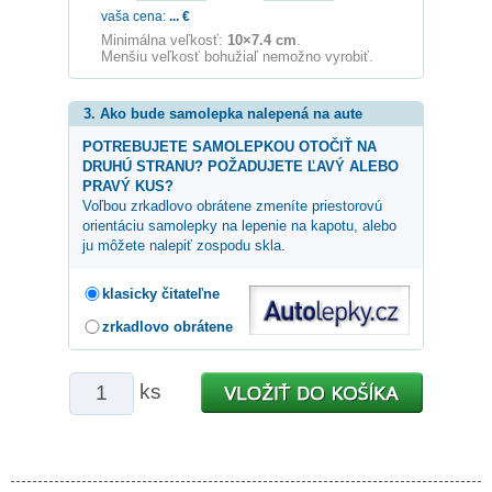
vaša cena:
...
€
Minimálna veľkosť:
10×7.4 cm
.
Menšiu veľkosť bohužiaľ nemožno vyrobiť.
3. Ako bude samolepka nalepená na aute
POTREBUJETE SAMOLEPKOU OTOČIŤ NA
DRUHÚ STRANU? POŽADUJETE ĽAVÝ ALEBO
PRAVÝ KUS?
Voľbou zrkadlovo obrátene zmeníte priestorovú
orientáciu samolepky na lepenie na kapotu, alebo
ju môžete nalepiť zospodu skla.
klasicky čitateľne
zrkadlovo obrátene
ks