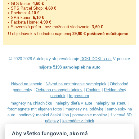
• GLS kurier:
4,60 €
• SPS Parcel Shop:
4,60 €
• Packeta:
4,10 €
• SPS kurier:
6,10 €
• Packeta Home:
4,90 €
• Slovenská pošta - bez možnosti sledovania:
3,60 €
U objednávok s hodnotou najmenej
39,90 € poštovné neúčtujeme
.
© 2020-2026 Autolepky.sk prevádzkuje
DOKI DOKI s.r.o.
V ponuke
nájdete
5193 samolepiek na auto
Návod na lepenie
|
Návod na odstránenie samolepiek
|
Obchodné
podmienky
|
Ochrana osobných údajov
|
Cookies
|
Reklamačný
poriadok
|
Impressum
magnety na chladničku
|
nálepky dieťa v aute
|
nálepky na stenu
|
fotomagnete mit eigenen fotos
|
magnesy na lodówkę
|
samolepky na
auto
|
hodinový manžel česká lípa
|
porovnanie mobilov
|
živicové 3D
nálepky
|
kalendáre z fotiek
Aby všetko fungovalo, ako má