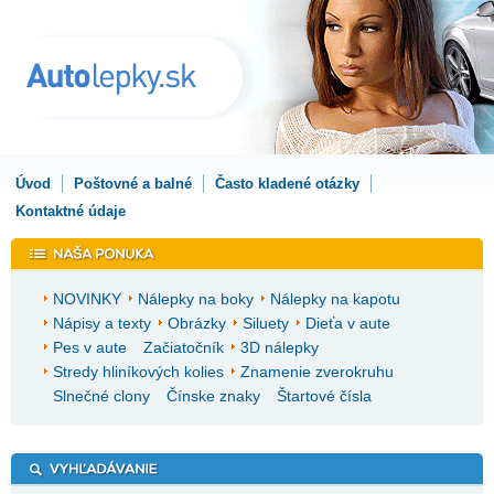
Úvod
Poštovné a balné
Často kladené otázky
Kontaktné údaje
NOVINKY
Nálepky na boky
Nálepky na kapotu
Nápisy a texty
Obrázky
Siluety
Dieťa v aute
Pes v aute
Začiatočník
3D nálepky
Stredy hliníkových kolies
Znamenie zverokruhu
Slnečné clony
Čínske znaky
Štartové čísla