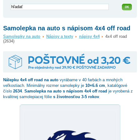
Samolepka na auto s nápisom 4x4 off road
Samolepky na auto
Nápisy a texty
nápisy 4x4
4x4 off road
(2634)
Nálepku
4x4 off road
na auto
vyrábame v 40 farbách a mnohých
veľkostiach. Minimálny rozmer samolepky je
10×6.6 cm
, katalógové
číslo
2634
.
Samolepka na auto s nápisom 4x4 off road
je vyrobená z
kvalitnej samolepiacej fólie
s životnosťou 3-5 rokov
.