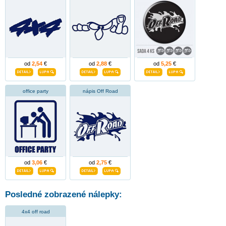
od
2,54
€
od
2,88
€
od
5,25
€
office party
nápis Off Road
od
3,06
€
od
2,75
€
Posledné zobrazené nálepky:
4x4 off road