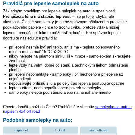
Pravidlá pre lepenie samolepiek na auto
Základným pravidlom pre lepenie nálepiek na auto je trpezlivosť!
Prenášacia fólia má slabšiu lepivosť
– nie je to jej chyba, ale
vlastnosť. Členité samolepky je nutné správnym přihlazením preniesť z
podkladového papiera - chce to trochu cviku, pretože vďaka nižšej
lepivosti prenášacej fólie to môže ísť aj horšie. Pre správne lepenie
dodržujte nasledujúce pravidlá:
pri lepení nesmie byť ani teplo, ani zima - teplota polepovaného
miesta musia mať 15 °C až 30 °C
nikdy nelepte na priamom slnku, či v mraze - samolepkám skracujete
životnosť
lepte vždy na veľmi dobre očistenú a technickým liehom odmastenú
plochu
pri lepení neponáhľajte - samolepky i pri nechcenom prilepenie už
nejdú odlepiť
nepoužívajte prílišnú silu a po celý čas lepenia postupujte opatrne
lepte s citom, nech nepoškriabete povrch samolepky
samolepky nelepte pod stierač alebo na namáhané miesto
Chcete doručit zboží do Čech? Prohlédněte si motiv
samolepka na auto s
nápisem 4x4 off road
Podobné samolepky na auto:
nápis 4x4
fuck off
stred offroad