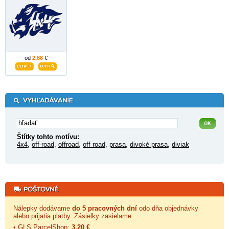
od
2,88
€
Štítky tohto motívu:
4x4
,
off-road
,
offroad
,
off road
,
prasa
,
divoké prasa
,
diviak
Nálepky dodávame
do 5 pracovných dní
odo dňa objednávky
alebo prijatia platby. Zásielky zasielame:
• GLS ParcelShop:
3,20 €