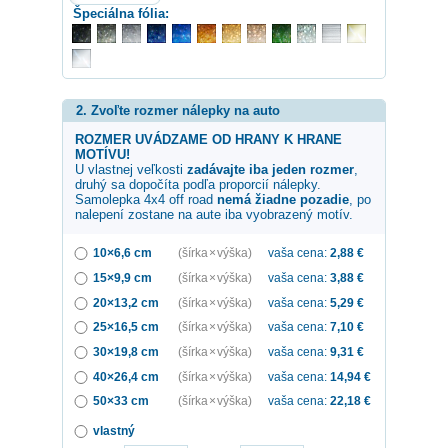
Špeciálna fólia:
2. Zvoľte rozmer nálepky na auto
ROZMER UVÁDZAME OD HRANY K HRANE
MOTÍVU!
U vlastnej veľkosti
zadávajte iba jeden rozmer
,
druhý sa dopočíta podľa proporcií nálepky.
Samolepka
4x4 off road
nemá žiadne pozadie
, po
nalepení zostane na aute iba vyobrazený motív.
10×6,6 cm
(šírka × výška)
vaša cena:
2,88
€
15×9,9 cm
(šírka × výška)
vaša cena:
3,88
€
20×13,2 cm
(šírka × výška)
vaša cena:
5,29
€
25×16,5 cm
(šírka × výška)
vaša cena:
7,10
€
30×19,8 cm
(šírka × výška)
vaša cena:
9,31
€
40×26,4 cm
(šírka × výška)
vaša cena:
14,94
€
50×33 cm
(šírka × výška)
vaša cena:
22,18
€
vlastný