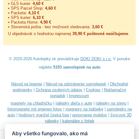
• GLS kurier:
4,60 €
• SPS Parcel Shop:
4,60 €
• Packeta:
4,10 €
• SPS kurier:
6,10 €
• Packeta Home:
4,90 €
• Slovenská pošta - bez možnosti sledovania:
3,60 €
U objednávok s hodnotou najmenej
39,90 € poštovné neúčtujeme
.
© 2020-2026 Autolepky.sk prevádzkuje
DOKI DOKI s.r.o.
V ponuke
nájdete
5193 samolepiek na auto
Návod na lepenie
|
Návod na odstránenie samolepiek
|
Obchodné
podmienky
|
Ochrana osobných údajov
|
Cookies
|
Reklamačný
poriadok
|
Impressum
magnety na chladničku
|
nálepky dieťa v aute
|
nálepky na stenu
|
fotomagnete mit eigenen fotos
|
magnesy na lodówkę
|
samolepky na
auto
|
hodinový manžel česká lípa
|
porovnanie mobilov
|
živicové 3D
nálepky
|
kalendáre z fotiek
Aby všetko fungovalo, ako má