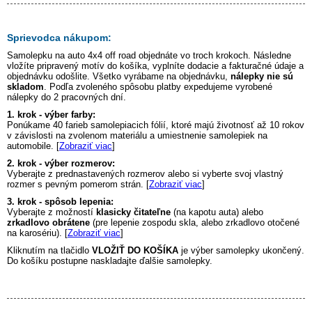
Sprievodca nákupom:
Samolepku na auto
4x4 off road
objednáte vo troch krokoch. Následne
vložíte pripravený motív do košíka, vyplníte dodacie a fakturačné údaje a
objednávku odošlite. Všetko vyrábame na objednávku,
nálepky nie sú
skladom
. Podľa zvoleného spôsobu platby expedujeme vyrobené
nálepky do 2 pracovných dní.
1. krok - výber farby:
Ponúkame 40 farieb samolepiacich fólií, ktoré majú životnosť až 10 rokov
v závislosti na zvolenom materiálu a umiestnenie samolepiek na
automobile. [
Zobraziť viac
]
2. krok - výber rozmerov:
Vyberajte z prednastavených rozmerov alebo si vyberte svoj vlastný
rozmer s pevným pomerom strán. [
Zobraziť viac
]
3. krok - spôsob lepenia:
Vyberajte z možností
klasicky čitateľne
(na kapotu auta) alebo
zrkadlovo obrátene
(pre lepenie zospodu skla, alebo zrkadlovo otočené
na karosériu). [
Zobraziť viac
]
Kliknutím na tlačidlo
VLOŽIŤ DO KOŠÍKA
je výber samolepky ukončený.
Do košíku postupne naskladajte ďalšie samolepky.