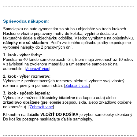
Sprievodca nákupom:
Samolepku na auto
gymnastka so stuhou
objednáte vo troch krokoch.
Následne vložíte pripravený motív do košíka, vyplníte dodacie a
fakturačné údaje a objednávku odošlite. Všetko vyrábame na objednávku,
nálepky nie sú skladom
. Podľa zvoleného spôsobu platby expedujeme
vyrobené nálepky do 2 pracovných dní.
1. krok - výber farby:
Ponúkame 40 farieb samolepiacich fólií, ktoré majú životnosť až 10 rokov
v závislosti na zvolenom materiálu a umiestnenie samolepiek na
automobile. [
Zobraziť viac
]
2. krok - výber rozmerov:
Vyberajte z prednastavených rozmerov alebo si vyberte svoj vlastný
rozmer s pevným pomerom strán. [
Zobraziť viac
]
3. krok - spôsob lepenia:
Vyberajte z možností
klasicky čitateľne
(na kapotu auta) alebo
zrkadlovo obrátene
(pre lepenie zospodu skla, alebo zrkadlovo otočené
na karosériu). [
Zobraziť viac
]
Kliknutím na tlačidlo
VLOŽIŤ DO KOŠÍKA
je výber samolepky ukončený.
Do košíku postupne naskladajte ďalšie samolepky.