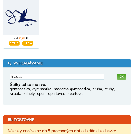
od
2,78
€
Štítky tohto motívu:
gymnastika
,
gymnastka
,
moderná gymnastika
,
stuha
,
stuhy
,
silueta
,
siluety
,
šport
,
športovec
,
športovci
Nálepky dodávame
do 5 pracovných dní
odo dňa objednávky