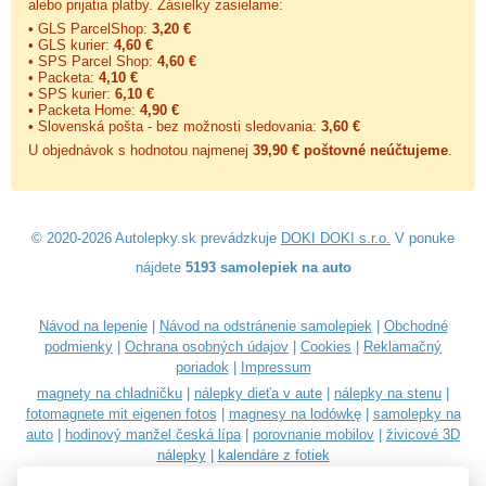
alebo prijatia platby. Zásielky zasielame:
• GLS ParcelShop:
3,20 €
• GLS kurier:
4,60 €
• SPS Parcel Shop:
4,60 €
• Packeta:
4,10 €
• SPS kurier:
6,10 €
• Packeta Home:
4,90 €
• Slovenská pošta - bez možnosti sledovania:
3,60 €
U objednávok s hodnotou najmenej
39,90 € poštovné neúčtujeme
.
© 2020-2026 Autolepky.sk prevádzkuje
DOKI DOKI s.r.o.
V ponuke
nájdete
5193 samolepiek na auto
Návod na lepenie
|
Návod na odstránenie samolepiek
|
Obchodné
podmienky
|
Ochrana osobných údajov
|
Cookies
|
Reklamačný
poriadok
|
Impressum
magnety na chladničku
|
nálepky dieťa v aute
|
nálepky na stenu
|
fotomagnete mit eigenen fotos
|
magnesy na lodówkę
|
samolepky na
auto
|
hodinový manžel česká lípa
|
porovnanie mobilov
|
živicové 3D
nálepky
|
kalendáre z fotiek