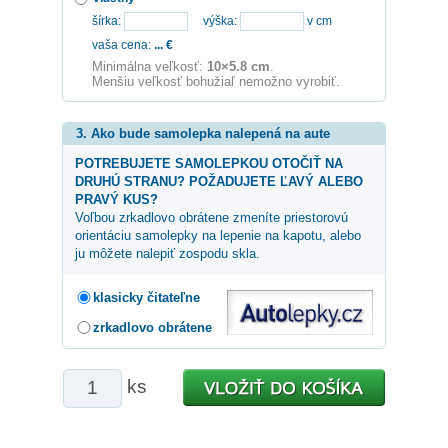
šírka:
výška:
v cm
vaša cena:
...
€
Minimálna veľkosť:
10×5.8 cm
.
Menšiu veľkosť bohužiaľ nemožno vyrobiť.
3. Ako bude samolepka nalepená na aute
POTREBUJETE SAMOLEPKOU OTOČIŤ NA
DRUHÚ STRANU? POŽADUJETE ĽAVÝ ALEBO
PRAVÝ KUS?
Voľbou zrkadlovo obrátene zmeníte priestorovú
orientáciu samolepky na lepenie na kapotu, alebo
ju môžete nalepiť zospodu skla.
klasicky čitateľne
zrkadlovo obrátene
ks