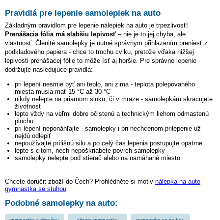
Pravidlá pre lepenie samolepiek na auto
Základným pravidlom pre lepenie nálepiek na auto je trpezlivosť!
Prenášacia fólia má slabšiu lepivosť
– nie je to jej chyba, ale
vlastnosť. Členité samolepky je nutné správnym přihlazením preniesť z
podkladového papiera - chce to trochu cviku, pretože vďaka nižšej
lepivosti prenášacej fólie to môže ísť aj horšie. Pre správne lepenie
dodržujte nasledujúce pravidlá:
pri lepení nesmie byť ani teplo, ani zima - teplota polepovaného
miesta musia mať 15 °C až 30 °C
nikdy nelepte na priamom slnku, či v mraze - samolepkám skracujete
životnosť
lepte vždy na veľmi dobre očistenú a technickým liehom odmastenú
plochu
pri lepení neponáhľajte - samolepky i pri nechcenom prilepenie už
nejdú odlepiť
nepoužívajte prílišnú silu a po celý čas lepenia postupujte opatrne
lepte s citom, nech nepoškriabete povrch samolepky
samolepky nelepte pod stierač alebo na namáhané miesto
Chcete doručit zboží do Čech? Prohlédněte si motiv
nálepka na auto
gymnastka se stuhou
Podobné samolepky na auto:
gymnastka s obručou
silueta gymnastka
gymnastka so stuhou