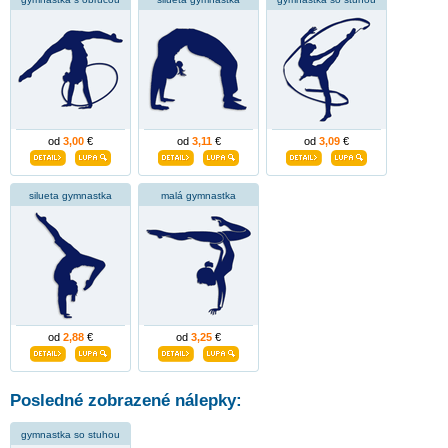
od
3,00
€
od
3,11
€
od
3,09
€
silueta gymnastka
malá gymnastka
od
2,88
€
od
3,25
€
Posledné zobrazené nálepky:
gymnastka so stuhou