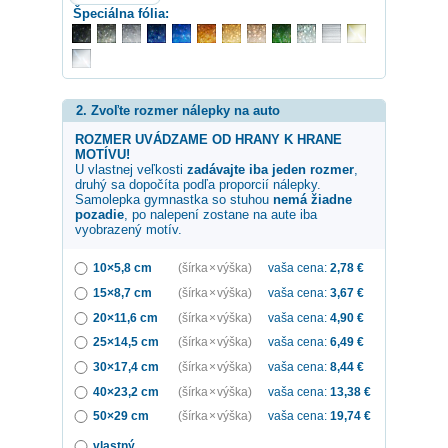
Špeciálna fólia:
2. Zvoľte rozmer nálepky na auto
ROZMER UVÁDZAME OD HRANY K HRANE
MOTÍVU!
U vlastnej veľkosti
zadávajte iba jeden rozmer
,
druhý sa dopočíta podľa proporcií nálepky.
Samolepka
gymnastka so stuhou
nemá žiadne
pozadie
, po nalepení zostane na aute iba
vyobrazený motív.
10×5,8 cm
(šírka × výška)
vaša cena:
2,78
€
15×8,7 cm
(šírka × výška)
vaša cena:
3,67
€
20×11,6 cm
(šírka × výška)
vaša cena:
4,90
€
25×14,5 cm
(šírka × výška)
vaša cena:
6,49
€
30×17,4 cm
(šírka × výška)
vaša cena:
8,44
€
40×23,2 cm
(šírka × výška)
vaša cena:
13,38
€
50×29 cm
(šírka × výška)
vaša cena:
19,74
€
vlastný