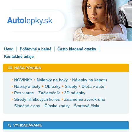
Úvod
Poštovné a balné
Často kladené otázky
Kontaktné údaje
NOVINKY
Nálepky na boky
Nálepky na kapotu
Nápisy a texty
Obrázky
Siluety
Dieťa v aute
Pes v aute
Začiatočník
3D nálepky
Stredy hliníkových kolies
Znamenie zverokruhu
Slnečné clony
Čínske znaky
Štartové čísla