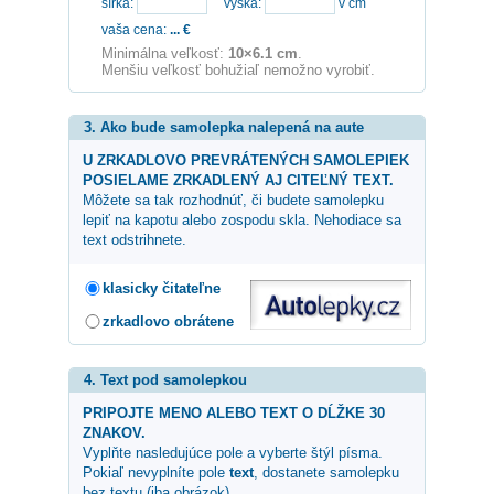
šírka:
výška:
v cm
vaša cena:
...
€
Minimálna veľkosť:
10×6.1 cm
.
Menšiu veľkosť bohužiaľ nemožno vyrobiť.
3. Ako bude samolepka nalepená na aute
U ZRKADLOVO PREVRÁTENÝCH SAMOLEPIEK
POSIELAME ZRKADLENÝ AJ CITEĽNÝ TEXT.
Môžete sa tak rozhodnúť, či budete samolepku
lepiť na kapotu alebo zospodu skla. Nehodiace sa
text odstrihnete.
klasicky čitateľne
zrkadlovo obrátene
4. Text pod samolepkou
PRIPOJTE MENO ALEBO TEXT O DĹŽKE 30
ZNAKOV.
Vyplňte nasledujúce pole a vyberte štýl písma.
Pokiaľ nevyplníte pole
text
, dostanete samolepku
bez textu (iba obrázok).