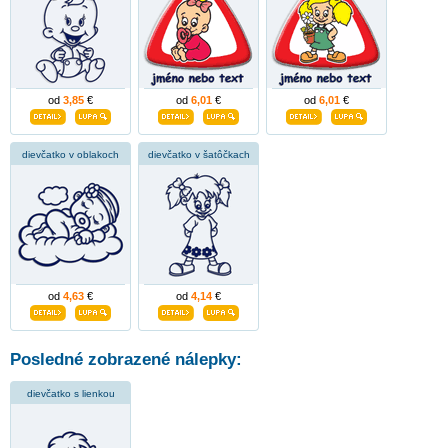
od
3,85
€
od
6,01
€
od
6,01
€
dievčatko v oblakoch
dievčatko v šatôčkach
od
4,63
€
od
4,14
€
Posledné zobrazené nálepky:
dievčatko s lienkou