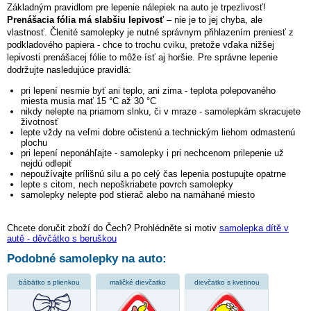
Základným pravidlom pre lepenie nálepiek na auto je trpezlivosť!
Prenášacia fólia má slabšiu lepivosť
– nie je to jej chyba, ale
vlastnosť. Členité samolepky je nutné správnym přihlazením preniesť z
podkladového papiera - chce to trochu cviku, pretože vďaka nižšej
lepivosti prenášacej fólie to môže ísť aj horšie. Pre správne lepenie
dodržujte nasledujúce pravidlá:
pri lepení nesmie byť ani teplo, ani zima - teplota polepovaného
miesta musia mať 15 °C až 30 °C
nikdy nelepte na priamom slnku, či v mraze - samolepkám skracujete
životnosť
lepte vždy na veľmi dobre očistenú a technickým liehom odmastenú
plochu
pri lepení neponáhľajte - samolepky i pri nechcenom prilepenie už
nejdú odlepiť
nepoužívajte prílišnú silu a po celý čas lepenia postupujte opatrne
lepte s citom, nech nepoškriabete povrch samolepky
samolepky nelepte pod stierač alebo na namáhané miesto
Chcete doručit zboží do Čech? Prohlédněte si motiv
samolepka dítě v
autě - děvčátko s beruškou
Podobné samolepky na auto:
bábätko s plienkou
maličké dievčatko
dievčatko s kvetinou