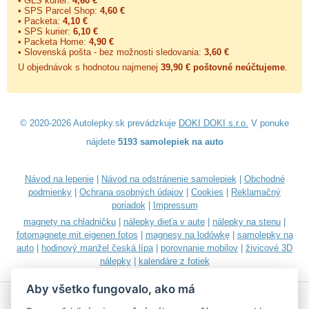
• GLS kurier:
4,60 €
• SPS Parcel Shop:
4,60 €
• Packeta:
4,10 €
• SPS kurier:
6,10 €
• Packeta Home:
4,90 €
• Slovenská pošta - bez možnosti sledovania:
3,60 €
U objednávok s hodnotou najmenej
39,90 € poštovné neúčtujeme
.
© 2020-2026 Autolepky.sk prevádzkuje
DOKI DOKI s.r.o.
V ponuke
nájdete
5193 samolepiek na auto
Návod na lepenie
|
Návod na odstránenie samolepiek
|
Obchodné
podmienky
|
Ochrana osobných údajov
|
Cookies
|
Reklamačný
poriadok
|
Impressum
magnety na chladničku
|
nálepky dieťa v aute
|
nálepky na stenu
|
fotomagnete mit eigenen fotos
|
magnesy na lodówkę
|
samolepky na
auto
|
hodinový manžel česká lípa
|
porovnanie mobilov
|
živicové 3D
nálepky
|
kalendáre z fotiek
Aby všetko fungovalo, ako má