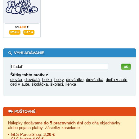
od
4,08
€
Štítky tohto motívu:
dievča
,
dievčatá
,
holka
,
holky
,
dievčatko
,
dievčatká
,
dieťa v aute
,
deti v aute
,
školáčka
,
školáci
,
lienka
Nálepky dodávame
do 5 pracovných dní
odo dňa objednávky
alebo prijatia platby. Zásielky zasielame:
• GLS ParcelShop:
3,20 €