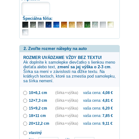
Špeciálna fólia:
2. Zvoľte rozmer nálepky na auto
ROZMER UVÁDZAME VŽDY BEZ TEXTU!
Ak doplníte k samolepke
dievčatko s lienkou
meno
dieťaťa alebo text,
zmení sa jej výška o 2-3 cm
.
Šírka sa mení v závislosti na dĺžke textu. Na
krátkych textoch, ktoré sa zmestia pod samolepku,
sa šírka nemení.
10×6,1 cm
(šírka × výška)
vaša cena:
4,08
€
12×7,3 cm
(šírka × výška)
vaša cena:
4,81
€
15×9,2 cm
(šírka × výška)
vaša cena:
6,20
€
18×11 cm
(šírka × výška)
vaša cena:
7,85
€
20×12,2 cm
(šírka × výška)
vaša cena:
9,11
€
vlastný