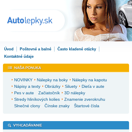
Úvod
Poštovné a balné
Často kladené otázky
Kontaktné údaje
NOVINKY
Nálepky na boky
Nálepky na kapotu
Nápisy a texty
Obrázky
Siluety
Dieťa v aute
Pes v aute
Začiatočník
3D nálepky
Stredy hliníkových kolies
Znamenie zverokruhu
Slnečné clony
Čínske znaky
Štartové čísla