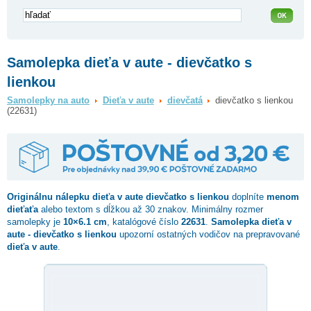
Samolepka dieťa v aute - dievčatko s
lienkou
Samolepky na auto
Dieťa v aute
dievčatá
dievčatko s lienkou
(22631)
Originálnu nálepku dieťa v aute
dievčatko s lienkou
doplníte
menom
dieťaťa
alebo textom s dĺžkou až 30 znakov. Minimálny rozmer
samolepky je
10×6.1 cm
, katalógové číslo
22631
.
Samolepka dieťa v
aute - dievčatko s lienkou
upozorní ostatných vodičov na prepravované
dieťa v aute
.