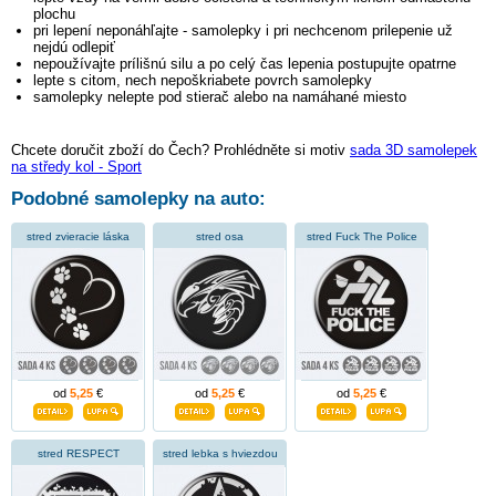
plochu
pri lepení neponáhľajte - samolepky i pri nechcenom prilepenie už
nejdú odlepiť
nepoužívajte prílišnú silu a po celý čas lepenia postupujte opatrne
lepte s citom, nech nepoškriabete povrch samolepky
samolepky nelepte pod stierač alebo na namáhané miesto
Chcete doručit zboží do Čech? Prohlédněte si motiv
sada 3D samolepek
na středy kol - Sport
Podobné samolepky na auto:
stred zvieracie láska
stred osa
stred Fuck The Police
od
5,25
€
od
5,25
€
od
5,25
€
stred RESPECT
stred lebka s hviezdou