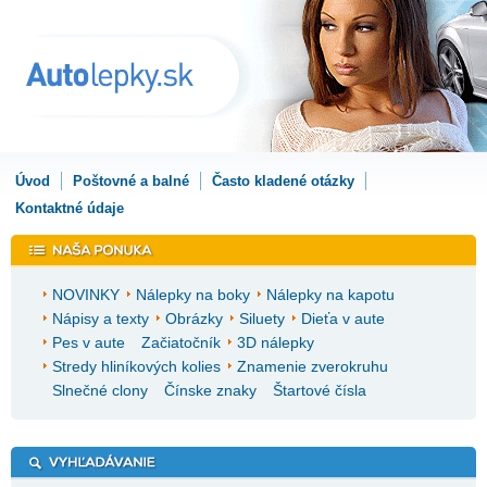
Úvod
Poštovné a balné
Často kladené otázky
Kontaktné údaje
NOVINKY
Nálepky na boky
Nálepky na kapotu
Nápisy a texty
Obrázky
Siluety
Dieťa v aute
Pes v aute
Začiatočník
3D nálepky
Stredy hliníkových kolies
Znamenie zverokruhu
Slnečné clony
Čínske znaky
Štartové čísla