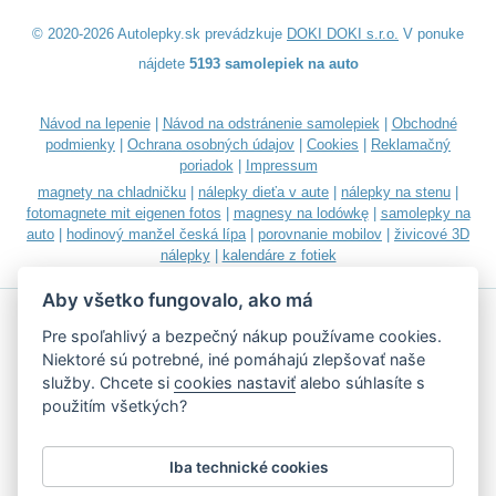
© 2020-2026 Autolepky.sk prevádzkuje
DOKI DOKI s.r.o.
V ponuke
nájdete
5193 samolepiek na auto
Návod na lepenie
|
Návod na odstránenie samolepiek
|
Obchodné
podmienky
|
Ochrana osobných údajov
|
Cookies
|
Reklamačný
poriadok
|
Impressum
magnety na chladničku
|
nálepky dieťa v aute
|
nálepky na stenu
|
fotomagnete mit eigenen fotos
|
magnesy na lodówkę
|
samolepky na
auto
|
hodinový manžel česká lípa
|
porovnanie mobilov
|
živicové 3D
nálepky
|
kalendáre z fotiek
Aby všetko fungovalo, ako má
Pre spoľahlivý a bezpečný nákup používame cookies.
Niektoré sú potrebné, iné pomáhajú zlepšovať naše
služby. Chcete si
cookies nastaviť
alebo súhlasíte s
Akceptujeme všetky bežné platobné karty
použitím všetkých?
Iba technické cookies
Podľa zákona o evidencii tržieb je predávajúci povinný vystaviť