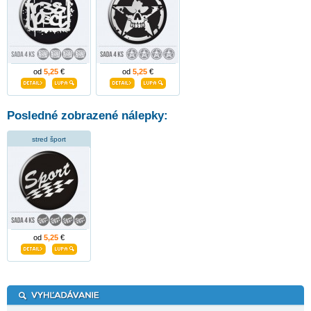
od
5,25
€
od
5,25
€
Posledné zobrazené nálepky:
stred šport
od
5,25
€