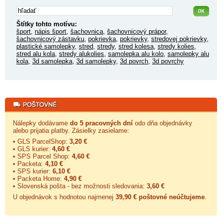
Štítky tohto motívu:
šport
,
nápis šport
,
šachovnica
,
šachovnicový prápor
,
šachovnicový zástavku
,
pokrievka
,
pokrievky
,
stredovej pokrievky
,
plastické samolepky
,
stred
,
stredy
,
stred kolesa
,
stredy kolies
,
stred alu kola
,
stredy alukolies
,
samolepka alu kolo
,
samolepky alu
kola
,
3d samolepka
,
3d samolepky
,
3d povrch
,
3d povrchy
Nálepky dodávame
do 5 pracovných dní
odo dňa objednávky
alebo prijatia platby. Zásielky zasielame:
• GLS ParcelShop:
3,20 €
• GLS kurier:
4,60 €
• SPS Parcel Shop:
4,60 €
• Packeta:
4,10 €
• SPS kurier:
6,10 €
• Packeta Home:
4,90 €
• Slovenská pošta - bez možnosti sledovania:
3,60 €
U objednávok s hodnotou najmenej
39,90 € poštovné neúčtujeme
.