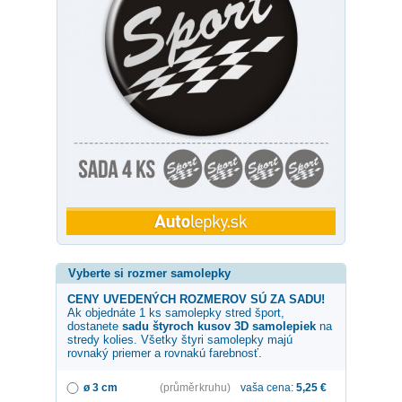
Vyberte si rozmer samolepky
CENY UVEDENÝCH ROZMEROV SÚ ZA SADU!
Ak objednáte 1 ks samolepky
stred šport
,
dostanete
sadu štyroch kusov 3D samolepiek
na
stredy kolies. Všetky štyri samolepky majú
rovnaký priemer a rovnakú farebnosť.
ø 3 cm
(průměr kruhu)
vaša cena:
5,25
€