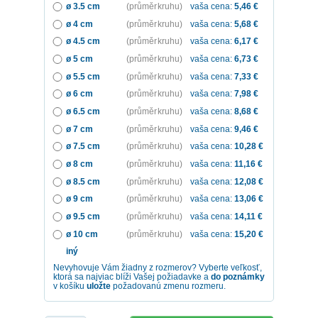
ø 3.5 cm
(průměr kruhu)
vaša cena:
5,46
€
ø 4 cm
(průměr kruhu)
vaša cena:
5,68
€
ø 4.5 cm
(průměr kruhu)
vaša cena:
6,17
€
ø 5 cm
(průměr kruhu)
vaša cena:
6,73
€
ø 5.5 cm
(průměr kruhu)
vaša cena:
7,33
€
ø 6 cm
(průměr kruhu)
vaša cena:
7,98
€
ø 6.5 cm
(průměr kruhu)
vaša cena:
8,68
€
ø 7 cm
(průměr kruhu)
vaša cena:
9,46
€
ø 7.5 cm
(průměr kruhu)
vaša cena:
10,28
€
ø 8 cm
(průměr kruhu)
vaša cena:
11,16
€
ø 8.5 cm
(průměr kruhu)
vaša cena:
12,08
€
ø 9 cm
(průměr kruhu)
vaša cena:
13,06
€
ø 9.5 cm
(průměr kruhu)
vaša cena:
14,11
€
ø 10 cm
(průměr kruhu)
vaša cena:
15,20
€
iný
Nevyhovuje Vám žiadny z rozmerov? Vyberte veľkosť,
ktorá sa najviac blíži Vašej požiadavke a
do poznámky
v košíku
uložte
požadovanú zmenu rozmeru.