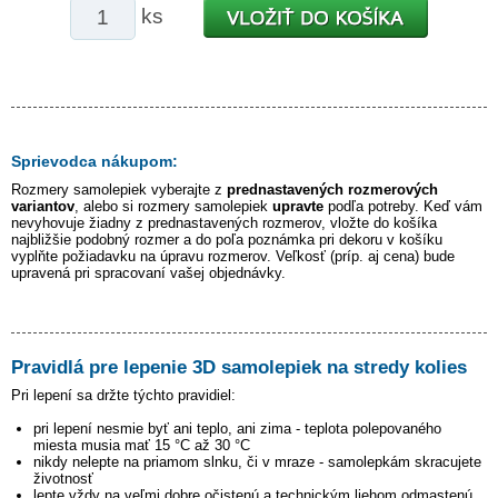
ks
Sprievodca nákupom:
Rozmery samolepiek vyberajte z
prednastavených rozmerových
variantov
, alebo si rozmery samolepiek
upravte
podľa potreby. Keď vám
nevyhovuje žiadny z prednastavených rozmerov, vložte do košíka
najbližšie podobný rozmer a do poľa poznámka pri dekoru v košíku
vyplňte požiadavku na úpravu rozmerov. Veľkosť (príp. aj cena) bude
upravená pri spracovaní vašej objednávky.
Pravidlá pre lepenie 3D samolepiek na stredy kolies
Pri lepení sa držte týchto pravidiel:
pri lepení nesmie byť ani teplo, ani zima - teplota polepovaného
miesta musia mať 15 °C až 30 °C
nikdy nelepte na priamom slnku, či v mraze - samolepkám skracujete
životnosť
lepte vždy na veľmi dobre očistenú a technickým liehom odmastenú