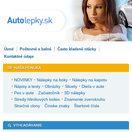
Úvod
Poštovné a balné
Často kladené otázky
Kontaktné údaje
NOVINKY
Nálepky na boky
Nálepky na kapotu
Nápisy a texty
Obrázky
Siluety
Dieťa v aute
Pes v aute
Začiatočník
3D nálepky
Stredy hliníkových kolies
Znamenie zverokruhu
Slnečné clony
Čínske znaky
Štartové čísla