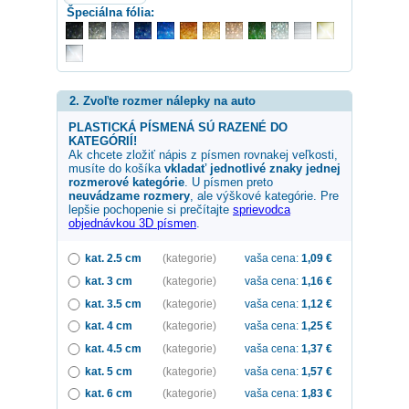
Špeciálna fólia:
2. Zvoľte rozmer nálepky na auto
PLASTICKÁ PÍSMENÁ SÚ RAZENÉ DO
KATEGÓRIÍ!
Ak chcete zložiť nápis z písmen rovnakej veľkosti,
musíte do košíka
vkladať jednotlivé znaky jednej
rozmerové kategórie
. U písmen preto
neuvádzame rozmery
, ale výškové kategórie. Pre
lepšie pochopenie si prečítajte
sprievodca
objednávkou 3D písmen
.
kat. 2.5 cm
(kategorie)
vaša cena:
1,09
€
kat. 3 cm
(kategorie)
vaša cena:
1,16
€
kat. 3.5 cm
(kategorie)
vaša cena:
1,12
€
kat. 4 cm
(kategorie)
vaša cena:
1,25
€
kat. 4.5 cm
(kategorie)
vaša cena:
1,37
€
kat. 5 cm
(kategorie)
vaša cena:
1,57
€
kat. 6 cm
(kategorie)
vaša cena:
1,83
€