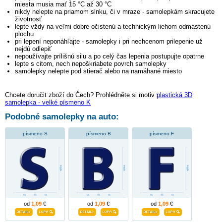
miesta musia mať 15 °C až 30 °C
nikdy nelepte na priamom slnku, či v mraze - samolepkám skracujete
životnosť
lepte vždy na veľmi dobre očistenú a technickým liehom odmastenú
plochu
pri lepení neponáhľajte - samolepky i pri nechcenom prilepenie už
nejdú odlepiť
nepoužívajte prílišnú silu a po celý čas lepenia postupujte opatrne
lepte s citom, nech nepoškriabete povrch samolepky
samolepky nelepte pod stierač alebo na namáhané miesto
Chcete doručit zboží do Čech? Prohlédněte si motiv
plastická 3D
samolepka - velké písmeno K
Podobné samolepky na auto:
písmeno S
písmeno B
písmeno F
od
1,09
€
od
1,09
€
od
1,09
€