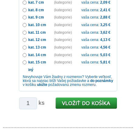
kat. 7 cm
(kategorie)
vaša cena:
2,09
€
kat. 8 cm
(kategorie)
vaša cena:
2,41
€
kat. 9 cm
(kategorie)
vaša cena:
2,88
€
kat. 10 cm
(kategorie)
vaša cena:
3,25
€
kat. 11 cm
(kategorie)
vaša cena:
3,62
€
kat. 12 cm
(kategorie)
vaša cena:
4,13
€
kat. 13 cm
(kategorie)
vaša cena:
4,56
€
kat. 14 cm
(kategorie)
vaša cena:
5,03
€
kat. 15 cm
(kategorie)
vaša cena:
5,81
€
iný
Nevyhovuje Vám žiadny z rozmerov? Vyberte veľkosť,
ktorá sa najviac blíži Vašej požiadavke a
do poznámky
v košíku
uložte
požadovanú zmenu rozmeru.
ks