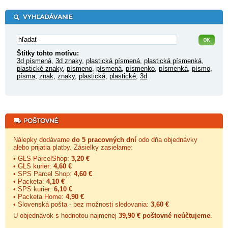
Štítky tohto motívu:
3d písmená
,
3d znaky
,
plastická písmená
,
plastická písmenká
,
plastické znaky
,
písmeno
,
písmená
,
písmenko
,
písmenká
,
písmo
,
písma
,
znak
,
znaky
,
plastická
,
plastické
,
3d
Nálepky dodávame
do 5 pracovných dní
odo dňa objednávky
alebo prijatia platby. Zásielky zasielame:
• GLS ParcelShop:
3,20 €
• GLS kurier:
4,60 €
• SPS Parcel Shop:
4,60 €
• Packeta:
4,10 €
• SPS kurier:
6,10 €
• Packeta Home:
4,90 €
• Slovenská pošta - bez možnosti sledovania:
3,60 €
U objednávok s hodnotou najmenej
39,90 € poštovné neúčtujeme
.