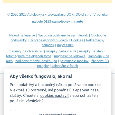
© 2020-2026 Autolepky.sk prevádzkuje
DOKI DOKI s.r.o.
V ponuke
nájdete
5193 samolepiek na auto
Návod na lepenie
|
Návod na odstránenie samolepiek
|
Obchodné
podmienky
|
Ochrana osobných údajov
|
Cookies
|
Reklamačný
poriadok
|
Impressum
magnety na chladničku
|
nálepky dieťa v aute
|
nálepky na stenu
|
fotomagnete mit eigenen fotos
|
magnesy na lodówkę
|
samolepky na
auto
|
hodinový manžel česká lípa
|
porovnanie mobilov
|
živicové 3D
nálepky
|
kalendáre z fotiek
Aby všetko fungovalo, ako má
Pre spoľahlivý a bezpečný nákup používame cookies.
Niektoré sú potrebné, iné pomáhajú zlepšovať naše
služby. Chcete si
cookies nastaviť
alebo súhlasíte s
Akceptujeme všetky bežné platobné karty
použitím všetkých?
Iba technické cookies