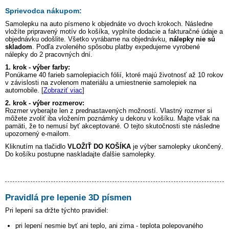
Sprievodca nákupom:
Samolepku na auto
písmeno k
objednáte vo dvoch krokoch. Následne
vložíte pripravený motív do košíka, vyplníte dodacie a fakturačné údaje a
objednávku odošlite. Všetko vyrábame na objednávku,
nálepky nie sú
skladom
. Podľa zvoleného spôsobu platby expedujeme vyrobené
nálepky do 2 pracovných dní.
1. krok - výber farby:
Ponúkame 40 farieb samolepiacich fólií, ktoré majú životnosť až 10 rokov
v závislosti na zvolenom materiálu a umiestnenie samolepiek na
automobile. [
Zobraziť viac
]
2. krok - výber rozmerov:
Rozmer vyberajte len z prednastavených možností. Vlastný rozmer si
môžete zvoliť iba vložením poznámky u dekoru v košíku. Majte však na
pamäti, že to nemusí byť akceptované. O tejto skutočnosti ste následne
upozornený e-mailom.
Kliknutím na tlačidlo
VLOŽIŤ DO KOŠÍKA
je výber samolepky ukončený.
Do košíku postupne naskladajte ďalšie samolepky.
Pravidlá pre lepenie 3D písmen
Pri lepení sa držte týchto pravidiel:
pri lepení nesmie byť ani teplo, ani zima - teplota polepovaného