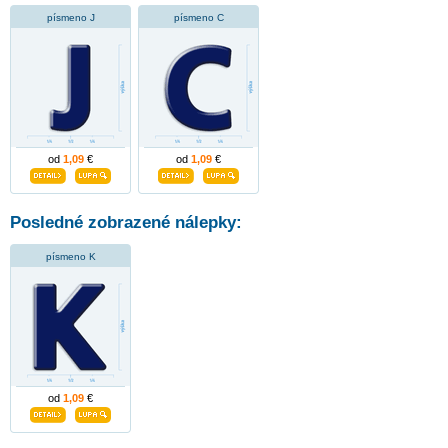
písmeno J
písmeno C
od
1,09
€
od
1,09
€
Posledné zobrazené nálepky:
písmeno K
od
1,09
€