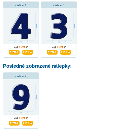
číslica 4
číslica 3
od
1,09
€
od
1,09
€
Posledné zobrazené nálepky:
číslica 9
od
1,09
€