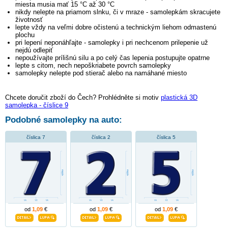
miesta musia mať 15 °C až 30 °C
nikdy nelepte na priamom slnku, či v mraze - samolepkám skracujete
životnosť
lepte vždy na veľmi dobre očistenú a technickým liehom odmastenú
plochu
pri lepení neponáhľajte - samolepky i pri nechcenom prilepenie už
nejdú odlepiť
nepoužívajte prílišnú silu a po celý čas lepenia postupujte opatrne
lepte s citom, nech nepoškriabete povrch samolepky
samolepky nelepte pod stierač alebo na namáhané miesto
Chcete doručit zboží do Čech? Prohlédněte si motiv
plastická 3D
samolepka - číslice 9
Podobné samolepky na auto:
číslica 7
číslica 2
číslica 5
od
1,09
€
od
1,09
€
od
1,09
€