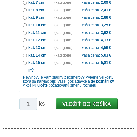
kat. 7 cm
(kategorie)
vaša cena:
2,09
€
kat. 8 cm
(kategorie)
vaša cena:
2,41
€
kat. 9 cm
(kategorie)
vaša cena:
2,88
€
kat. 10 cm
(kategorie)
vaša cena:
3,25
€
kat. 11 cm
(kategorie)
vaša cena:
3,62
€
kat. 12 cm
(kategorie)
vaša cena:
4,13
€
kat. 13 cm
(kategorie)
vaša cena:
4,56
€
kat. 14 cm
(kategorie)
vaša cena:
5,03
€
kat. 15 cm
(kategorie)
vaša cena:
5,81
€
iný
Nevyhovuje Vám žiadny z rozmerov? Vyberte veľkosť,
ktorá sa najviac blíži Vašej požiadavke a
do poznámky
v košíku
uložte
požadovanú zmenu rozmeru.
ks