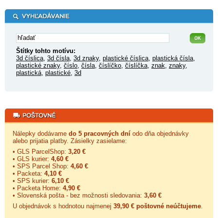
Štítky tohto motívu:
3d číslica
,
3d čísla
,
3d znaky
,
plastické číslica
,
plastická čísla
,
plastické znaky
,
číslo
,
čísla
,
číslíčko
,
číslíčka
,
znak
,
znaky
,
plastická
,
plastické
,
3d
Nálepky dodávame
do 5 pracovných dní
odo dňa objednávky
alebo prijatia platby. Zásielky zasielame:
• GLS ParcelShop:
3,20 €
• GLS kurier:
4,60 €
• SPS Parcel Shop:
4,60 €
• Packeta:
4,10 €
• SPS kurier:
6,10 €
• Packeta Home:
4,90 €
• Slovenská pošta - bez možnosti sledovania:
3,60 €
U objednávok s hodnotou najmenej
39,90 € poštovné neúčtujeme
.