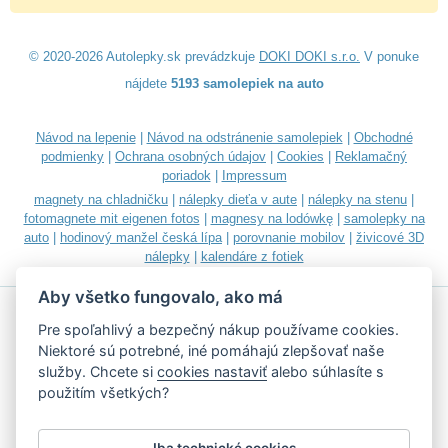
© 2020-2026 Autolepky.sk prevádzkuje
DOKI DOKI s.r.o.
V ponuke
nájdete
5193 samolepiek na auto
Návod na lepenie
|
Návod na odstránenie samolepiek
|
Obchodné
podmienky
|
Ochrana osobných údajov
|
Cookies
|
Reklamačný
poriadok
|
Impressum
magnety na chladničku
|
nálepky dieťa v aute
|
nálepky na stenu
|
fotomagnete mit eigenen fotos
|
magnesy na lodówkę
|
samolepky na
auto
|
hodinový manžel česká lípa
|
porovnanie mobilov
|
živicové 3D
nálepky
|
kalendáre z fotiek
Aby všetko fungovalo, ako má
Pre spoľahlivý a bezpečný nákup používame cookies.
Niektoré sú potrebné, iné pomáhajú zlepšovať naše
služby. Chcete si
cookies nastaviť
alebo súhlasíte s
Akceptujeme všetky bežné platobné karty
použitím všetkých?
Iba technické cookies