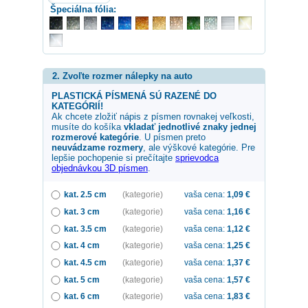
Špeciálna fólia:
2. Zvoľte rozmer nálepky na auto
PLASTICKÁ PÍSMENÁ SÚ RAZENÉ DO
KATEGÓRIÍ!
Ak chcete zložiť nápis z písmen rovnakej veľkosti,
musíte do košíka
vkladať jednotlivé znaky jednej
rozmerové kategórie
. U písmen preto
neuvádzame rozmery
, ale výškové kategórie. Pre
lepšie pochopenie si prečítajte
sprievodca
objednávkou 3D písmen
.
kat. 2.5 cm
(kategorie)
vaša cena:
1,09
€
kat. 3 cm
(kategorie)
vaša cena:
1,16
€
kat. 3.5 cm
(kategorie)
vaša cena:
1,12
€
kat. 4 cm
(kategorie)
vaša cena:
1,25
€
kat. 4.5 cm
(kategorie)
vaša cena:
1,37
€
kat. 5 cm
(kategorie)
vaša cena:
1,57
€
kat. 6 cm
(kategorie)
vaša cena:
1,83
€