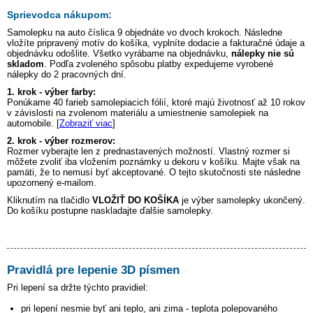
Sprievodca nákupom:
Samolepku na auto
číslica 9
objednáte vo dvoch krokoch. Následne
vložíte pripravený motív do košíka, vyplníte dodacie a fakturačné údaje a
objednávku odošlite. Všetko vyrábame na objednávku,
nálepky nie sú
skladom
. Podľa zvoleného spôsobu platby expedujeme vyrobené
nálepky do 2 pracovných dní.
1. krok - výber farby:
Ponúkame 40 farieb samolepiacich fólií, ktoré majú životnosť až 10 rokov
v závislosti na zvolenom materiálu a umiestnenie samolepiek na
automobile. [
Zobraziť viac
]
2. krok - výber rozmerov:
Rozmer vyberajte len z prednastavených možností. Vlastný rozmer si
môžete zvoliť iba vložením poznámky u dekoru v košíku. Majte však na
pamäti, že to nemusí byť akceptované. O tejto skutočnosti ste následne
upozornený e-mailom.
Kliknutím na tlačidlo
VLOŽIŤ DO KOŠÍKA
je výber samolepky ukončený.
Do košíku postupne naskladajte ďalšie samolepky.
Pravidlá pre lepenie 3D písmen
Pri lepení sa držte týchto pravidiel:
pri lepení nesmie byť ani teplo, ani zima - teplota polepovaného