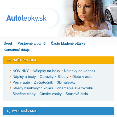
Úvod
Poštovné a balné
Často kladené otázky
Kontaktné údaje
NOVINKY
Nálepky na boky
Nálepky na kapotu
Nápisy a texty
Obrázky
Siluety
Dieťa v aute
Pes v aute
Začiatočník
3D nálepky
Stredy hliníkových kolies
Znamenie zverokruhu
Slnečné clony
Čínske znaky
Štartové čísla