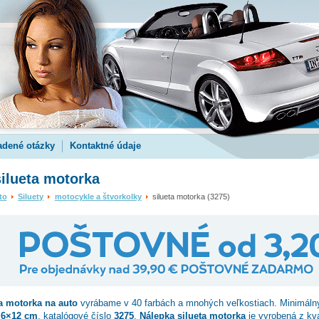
adené otázky
Kontaktné údaje
ilueta motorka
to
Siluety
motocykle a štvorkolky
silueta motorka (3275)
ta motorka
na auto
vyrábame v 40 farbách a mnohých veľkostiach. Minimáln
.6×12 cm
, katalógové číslo
3275
.
Nálepka silueta motorka
je vyrobená z kva