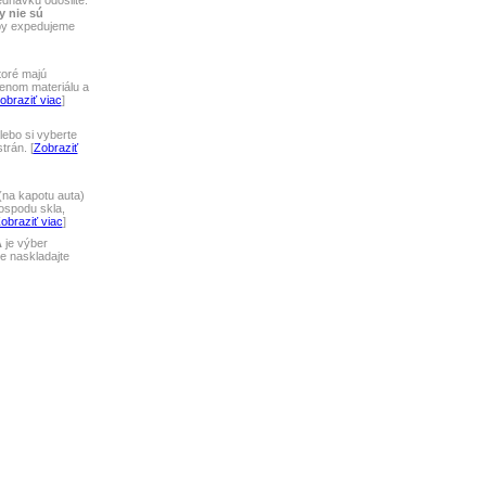
ednávku odošlite.
y nie sú
tby expedujeme
toré majú
lenom materiálu a
obraziť viac
]
ebo si vyberte
rán. [
Zobraziť
na kapotu auta)
ospodu skla,
obraziť viac
]
A
je výber
 naskladajte