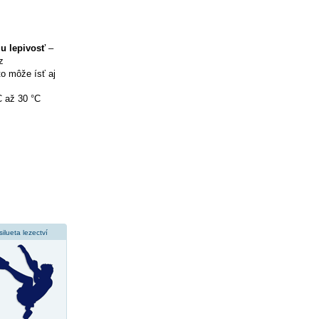
iu lepivosť
–
z
to môže ísť aj
C až 30 °C
silueta lezectví