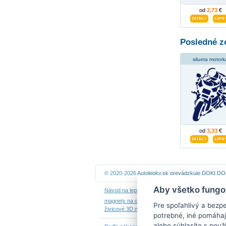
od
2,73
€
Posledné z
silueta motork
od
3,33
€
© 2020-2026 Autolepky.sk prevádzkuje
DOKI DOKI
Aby všetko fungo
Návod na lepenie
|
Návod na odstránenie samole
magnety na chladničku
|
nálepky dieťa v aute
|
ná
Pre spoľahlivý a bezp
živicové 3D nálepky
|
kalendáre z fotiek
potrebné, iné pomáhaj
alebo súhlasíte s použ