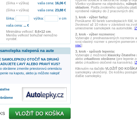
vyplníte dodacie a fakturačné údaje a obj
(šírka × výška)
vaša cena:
16,06
€
Všetko vyrábame na objednávku,
nálepk
skladom
. Podľa zvoleného spôsobu pla
(šírka × výška)
vaša cena:
23,88
€
vyrobené nálepky do 2 pracovných dní.
1. krok - výber farby:
šírka:
výška:
v cm
Ponúkame 40 farieb samolepiacich fólií, k
životnosť až 10 rokov v závislosti na zvo
vaša cena:
...
€
umiestnenie samolepiek na automobile. [
Z
Minimálna veľkosť:
8.6×12 cm
.
2. krok - výber rozmerov:
Menšiu veľkosť bohužiaľ nemožno
Vyberajte z prednastavených rozmerov al
vyrobiť.
svoj vlastný rozmer s pevným pomerom st
viac
]
 samolepka nalepená na aute
3. krok - spôsob lepenia:
Vyberajte z možností
klasicky čitateľne
(
alebo
zrkadlovo obrátene
(pre lepenie z
 SAMOLEPKOU OTOČIŤ NA DRUHÚ
alebo zrkadlovo otočené na karosériu). [
Z
ADUJETE ĽAVÝ ALEBO PRAVÝ KUS?
Kliknutím na tlačidlo
VLOŽIŤ DO KOŠÍK
o obrátene zmeníte priestorovú orientáciu
samolepky ukončený. Do košíku postupne
penie na kapotu, alebo ju môžete nalepiť
ďalšie samolepky.
tateľne
obrátene
ks