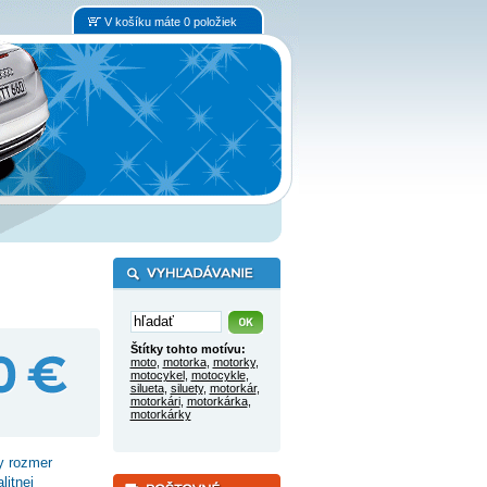
V košíku máte 0 položiek
Štítky tohto motívu:
moto
,
motorka
,
motorky
,
motocykel
,
motocykle
,
silueta
,
siluety
,
motorkár
,
motorkári
,
motorkárka
,
motorkárky
y rozmer
litnej