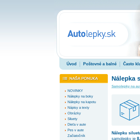
Úvod
Poštovné a balné
Často kl
Nálepka s
Samolepky na au
NOVINKY
Nálepky na boky
Nálepky na kapotu
Nápisy a texty
Obrázky
Siluety
Dieťa v aute
Pes v aute
Nálepku
silue
Začiatočník
samolepky je
8