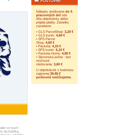
Nálepky dodávame
do 5
pracovných dní
odo
dňa objednávky alebo
prijatia platby. Zásielky
zasielame:
• GLS ParcelShop:
3,20 €
• GLS kurier:
4,60 €
• SPS Parcel
Shop:
4,60 €
• Packeta:
4,10 €
• SPS kurier:
6,10 €
• Packeta Home:
4,90 €
• Slovenská pošta - bez
možnosti
sledovania:
3,60 €
U objednávok s hodnotou
najmenej
39,90 €
poštovné neúčtujeme
.
áte vo troch
ív do košíka,