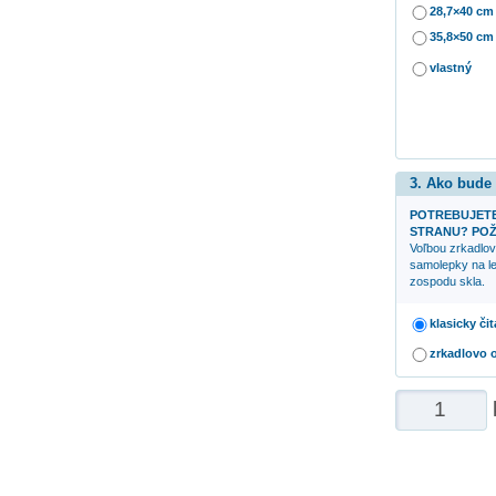
28,7×40 cm
35,8×50 cm
vlastný
3. Ako bude
POTREBUJETE
STRANU? POŽ
Voľbou zrkadlov
samolepky na le
zospodu skla.
klasicky či
zrkadlovo 