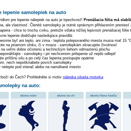
e lepenie samolepiek na auto
dlom pre lepenie nálepiek na auto je trpezlivosť!
Prenášacia fólia má slabš
hyba, ale vlastnosť. Členité samolepky je nutné správnym přihlazením preniesť 
piera - chce to trochu cviku, pretože vďaka nižšej lepivosti prenášacej fólie 
ávne lepenie dodržujte nasledujúce pravidlá:
 nesmie byť ani teplo, ani zima - teplota polepovaného miesta musia mať 15 °
pte na priamom slnku, či v mraze - samolepkám skracujete životnosť
y na veľmi dobre očistenú a technickým liehom odmastenú plochu
 neponáhľajte - samolepky i pri nechcenom prilepenie už nejdú odlepiť
te prílišnú silu a po celý čas lepenia postupujte opatrne
tom, nech nepoškriabete povrch samolepky
 nelepte pod stierač alebo na namáhané miesto
 zboží do Čech? Prohlédněte si motiv
nálepka silueta motorka
molepky na auto:
silueta tváre
silueta tai chi
silueta hlava hasiča