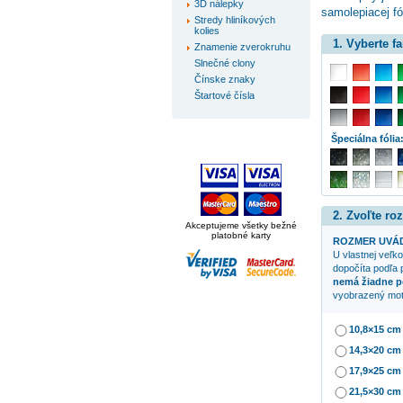
3D nálepky
samolepiacej fó
Stredy hliníkových
kolies
1. Vyberte f
Znamenie zverokruhu
Slnečné clony
Čínske znaky
Štartové čísla
Špeciálna fólia
2. Zvoľte ro
Akceptujeme všetky bežné
platobné karty
ROZMER UVÁD
U vlastnej veľko
dopočíta podľa 
nemá žiadne p
vyobrazený mot
10,8×15 cm
14,3×20 cm
17,9×25 cm
21,5×30 cm