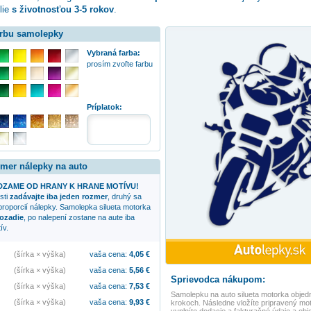
lie
s životnosťou 3-5 rokov
.
arbu samolepky
Vybraná farba:
prosím zvoľte farbu
:
Príplatok:
zmer nálepky na auto
ZAME OD HRANY K HRANE MOTÍVU!
sti
zadávajte iba jeden rozmer
, druhý sa
proporcií nálepky. Samolepka
silueta motorka
ozadie
, po nalepení zostane na aute iba
ív.
(šírka × výška)
vaša cena:
4,05
€
(šírka × výška)
vaša cena:
5,56
€
Sprievodca nákupom:
(šírka × výška)
vaša cena:
7,53
€
Samolepku na auto
silueta motorka
objedn
(šírka × výška)
vaša cena:
9,93
€
krokoch. Následne vložíte pripravený mot