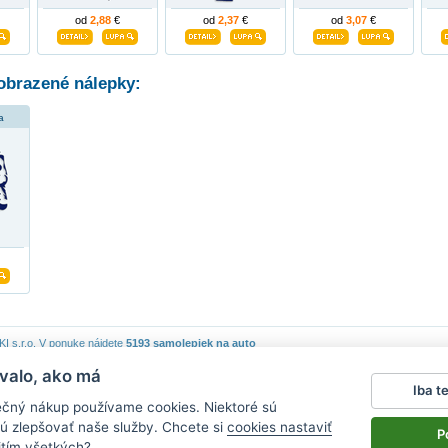
od
2,88
€
od
2,37
€
od
3,07
€
obrazené nálepky:
a
 s.r.o.
V ponuke nájdete
5193 samolepiek na auto
valo, ako má
piek
|
Obchodné podmienky
|
Ochrana osobných údajov
|
Cookies
|
Reklamačný poriadok
|
Iba t
lepky na stenu
|
fotomagnete mit eigenen fotos
|
magnesy na lodówkę
|
samolepky na auto
|
ečný nákup používame cookies. Niektoré sú
ú zlepšovať naše služby. Chcete si
cookies nastaviť
P
itím všetkých?