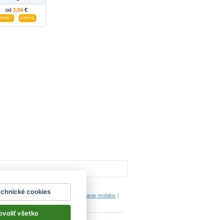
od
3,04
€
Impressum
echnické cookies
hodinový manžel česká lípa
|
porovnanie mobilov
|
ovoliť všetko