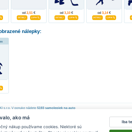
od
2,51
€
od
3,10
€
od
3,14
€
obrazené nálepky:
ss
 s.r.o.
V ponuke nájdete
5193 samolepiek na auto
valo, ako má
piek
|
Obchodné podmienky
|
Ochrana osobných údajov
|
Cookies
|
Reklamačný poriadok
|
Iba t
lepky na stenu
|
fotomagnete mit eigenen fotos
|
magnesy na lodówkę
|
samolepky na auto
|
ečný nákup používame cookies. Niektoré sú