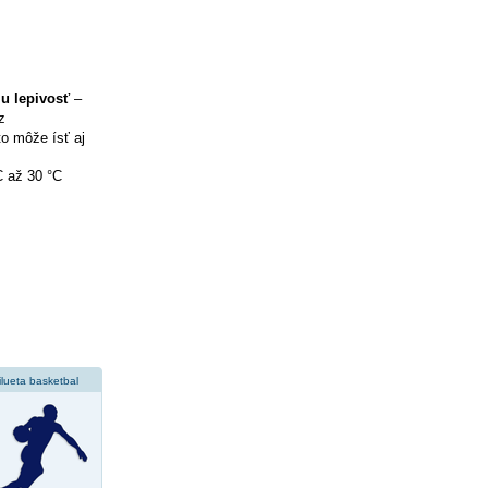
iu lepivosť
–
z
to môže ísť aj
C až 30 °C
ilueta basketbal