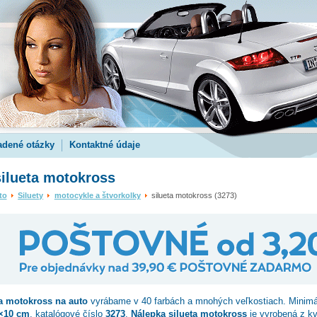
adené otázky
Kontaktné údaje
ilueta motokross
to
Siluety
motocykle a štvorkolky
silueta motokross (3273)
ta motokross
na auto
vyrábame v 40 farbách a mnohých veľkostiach. Minimá
×10 cm
, katalógové číslo
3273
.
Nálepka silueta motokross
je vyrobená z kva