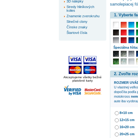
3D nálepky
samolepiacej fó
Stredy hliníkových
kolies
1. Vyberte f
Znamenie zverokruhu
Slnečné clony
Čínske znaky
Štartové čísla
Špeciálna fólia
2. Zvoľte ro
Akceptujeme všetky bežné
platobné karty
ROZMER UVÁD
U vlastnej veľko
dopočíta podľa 
motokross
nem
aute iba vyobra
8×10 cm
12×15 cm
16×20 cm
20×25 cm