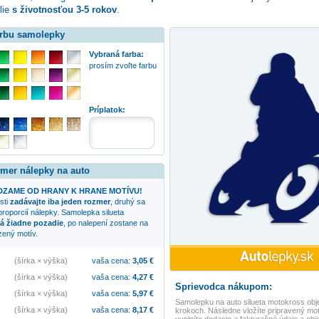
lie
s životnosťou 3-5 rokov
.
arbu samolepky
Vybraná farba:
prosím zvoľte farbu
:
Príplatok:
zmer nálepky na auto
ZAME OD HRANY K HRANE MOTÍVU!
sti
zadávajte iba jeden rozmer
, druhý sa
proporcií nálepky. Samolepka
silueta
á žiadne pozadie
, po nalepení zostane na
zený motív.
(šírka × výška)
vaša cena:
3,05
€
(šírka × výška)
vaša cena:
4,27
€
Sprievodca nákupom:
(šírka × výška)
vaša cena:
5,97
€
Samolepku na auto
silueta motokross
obj
(šírka × výška)
vaša cena:
8,17
€
krokoch. Následne vložíte pripravený mot