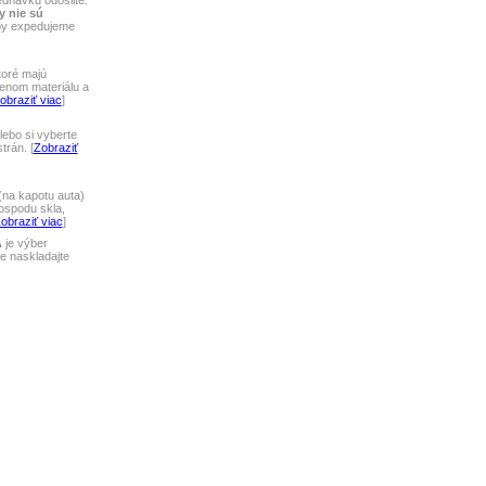
ednávku odošlite.
y nie sú
tby expedujeme
toré majú
lenom materiálu a
obraziť viac
]
ebo si vyberte
rán. [
Zobraziť
na kapotu auta)
ospodu skla,
obraziť viac
]
A
je výber
 naskladajte