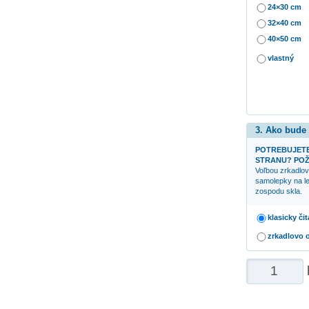
24×30 cm
32×40 cm
40×50 cm
vlastný
3. Ako bude
POTREBUJETE
STRANU? POŽ
Voľbou zrkadlov
samolepky na le
zospodu skla.
klasicky či
zrkadlovo 