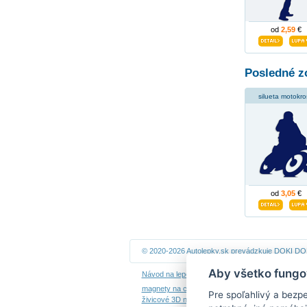
od
2,59
€
Posledné z
silueta motokro
od
3,05
€
© 2020-2026 Autolepky.sk prevádzkuje
DOKI DOKI
Aby všetko fungo
Návod na lepenie
|
Návod na odstránenie samole
magnety na chladničku
|
nálepky dieťa v aute
|
ná
Pre spoľahlivý a bezp
živicové 3D nálepky
|
kalendáre z fotiek