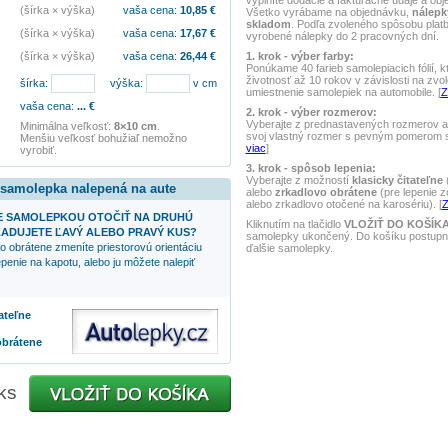
vyplníte dodacie a fakturačné údaje a obj
(šírka × výška)
vaša cena:
10,85
€
Všetko vyrábame na objednávku,
nálepk
skladom
. Podľa zvoleného spôsobu pla
(šírka × výška)
vaša cena:
17,67
€
vyrobené nálepky do 2 pracovných dní.
1. krok - výber farby:
(šírka × výška)
vaša cena:
26,44
€
Ponúkame 40 farieb samolepiacich fólií, k
životnosť až 10 rokov v závislosti na zvo
šírka:
výška:
v cm
umiestnenie samolepiek na automobile. [
Z
vaša cena:
...
€
2. krok - výber rozmerov:
Vyberajte z prednastavených rozmerov al
Minimálna veľkosť:
8×10 cm
.
svoj vlastný rozmer s pevným pomerom st
Menšiu veľkosť bohužiaľ nemožno
viac
]
vyrobiť.
3. krok - spôsob lepenia:
Vyberajte z možností
klasicky čitateľne
(
 samolepka nalepená na aute
alebo
zrkadlovo obrátene
(pre lepenie z
alebo zrkadlovo otočené na karosériu). [
Z
 SAMOLEPKOU OTOČIŤ NA DRUHÚ
Kliknutím na tlačidlo
VLOŽIŤ DO KOŠÍK
ADUJETE ĽAVÝ ALEBO PRAVÝ KUS?
samolepky ukončený. Do košíku postupne
o obrátene zmeníte priestorovú orientáciu
ďalšie samolepky.
penie na kapotu, alebo ju môžete nalepiť
tateľne
obrátene
ks