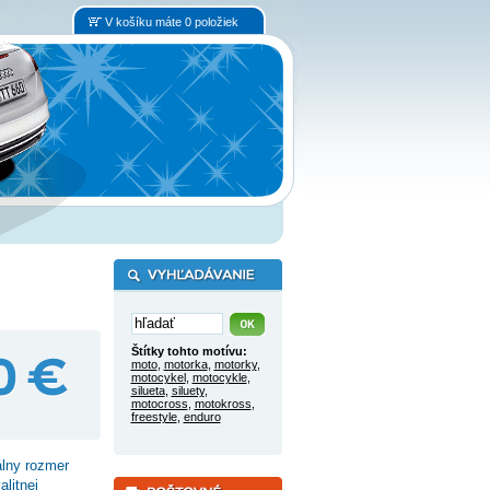
V košíku máte 0 položiek
Štítky tohto motívu:
moto
,
motorka
,
motorky
,
motocykel
,
motocykle
,
silueta
,
siluety
,
motocross
,
motokross
,
freestyle
,
enduro
lny rozmer
litnej