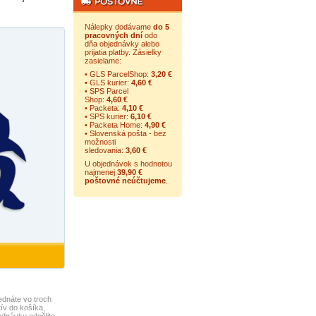
Nálepky dodávame
do 5
pracovných dní
odo
dňa objednávky alebo
prijatia platby. Zásielky
zasielame:
• GLS ParcelShop:
3,20 €
• GLS kurier:
4,60 €
• SPS Parcel
Shop:
4,60 €
• Packeta:
4,10 €
• SPS kurier:
6,10 €
• Packeta Home:
4,90 €
• Slovenská pošta - bez
možnosti
sledovania:
3,60 €
U objednávok s hodnotou
najmenej
39,90 €
poštovné neúčtujeme
.
ednáte vo troch
ív do košíka,