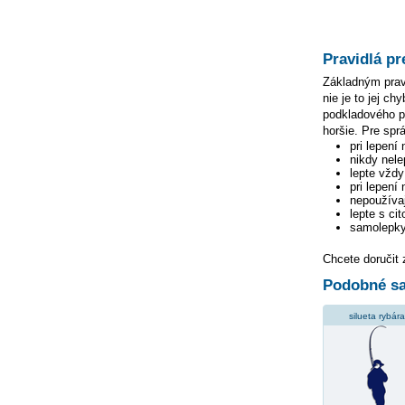
Pravidlá pr
Základným pravi
nie je to jej c
podkladového pa
horšie. Pre spr
pri lepení
nikdy nele
lepte vžd
pri lepení
nepoužívaj
lepte s ci
samolepky
Chcete doručit
Podobné sa
silueta rybára