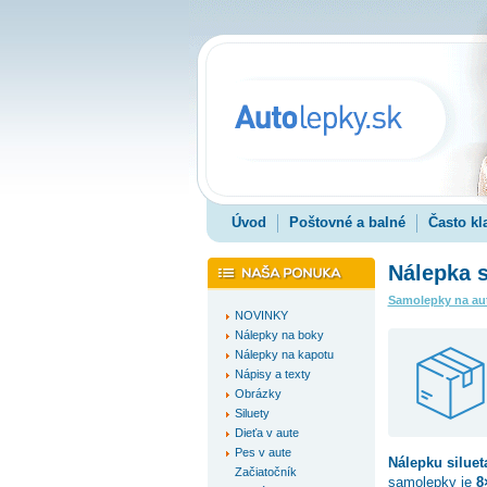
Úvod
Poštovné a balné
Často kl
Nálepka s
Samolepky na au
NOVINKY
Nálepky na boky
Nálepky na kapotu
Nápisy a texty
Obrázky
Siluety
Dieťa v aute
Pes v aute
Nálepku
silue
Začiatočník
samolepky je
8