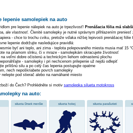
e lepenie samolepiek na auto
dlom pre lepenie nálepiek na auto je trpezlivosť!
Prenášacia fólia má slabš
hyba, ale vlastnosť. Členité samolepky je nutné správnym přihlazením preniesť 
piera - chce to trochu cviku, pretože vďaka nižšej lepivosti prenášacej fólie 
ávne lepenie dodržujte nasledujúce pravidlá:
 nesmie byť ani teplo, ani zima - teplota polepovaného miesta musia mať 15 °
pte na priamom slnku, či v mraze - samolepkám skracujete životnosť
y na veľmi dobre očistenú a technickým liehom odmastenú plochu
 neponáhľajte - samolepky i pri nechcenom prilepenie už nejdú odlepiť
te prílišnú silu a po celý čas lepenia postupujte opatrne
tom, nech nepoškriabete povrch samolepky
 nelepte pod stierač alebo na namáhané miesto
 zboží do Čech? Prohlédněte si motiv
samolepka silueta motokross
molepky na auto:
silueta Drsek menšie
silueta hokej
silueta parašutisti
s