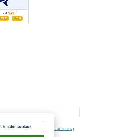
od
3,26
€
Impressum
echnické cookies
hodinový manžel česká lípa
|
porovnanie mobilov
|