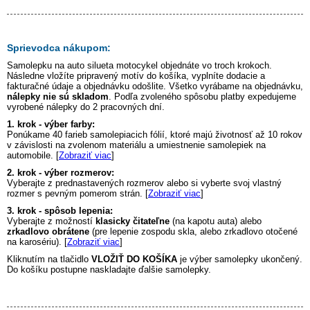
Sprievodca nákupom:
Samolepku na auto
silueta motocykel
objednáte vo troch krokoch.
Následne vložíte pripravený motív do košíka, vyplníte dodacie a
fakturačné údaje a objednávku odošlite. Všetko vyrábame na objednávku,
nálepky nie sú skladom
. Podľa zvoleného spôsobu platby expedujeme
vyrobené nálepky do 2 pracovných dní.
1. krok - výber farby:
Ponúkame 40 farieb samolepiacich fólií, ktoré majú životnosť až 10 rokov
v závislosti na zvolenom materiálu a umiestnenie samolepiek na
automobile. [
Zobraziť viac
]
2. krok - výber rozmerov:
Vyberajte z prednastavených rozmerov alebo si vyberte svoj vlastný
rozmer s pevným pomerom strán. [
Zobraziť viac
]
3. krok - spôsob lepenia:
Vyberajte z možností
klasicky čitateľne
(na kapotu auta) alebo
zrkadlovo obrátene
(pre lepenie zospodu skla, alebo zrkadlovo otočené
na karosériu). [
Zobraziť viac
]
Kliknutím na tlačidlo
VLOŽIŤ DO KOŠÍKA
je výber samolepky ukončený.
Do košíku postupne naskladajte ďalšie samolepky.