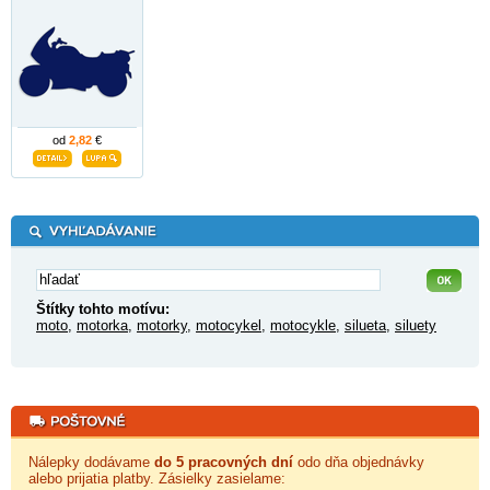
od
2,82
€
Štítky tohto motívu:
moto
,
motorka
,
motorky
,
motocykel
,
motocykle
,
silueta
,
siluety
Nálepky dodávame
do 5 pracovných dní
odo dňa objednávky
alebo prijatia platby. Zásielky zasielame: