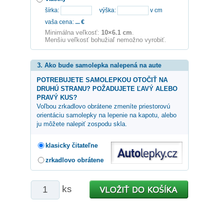
šírka:
výška:
v cm
vaša cena:
...
€
Minimálna veľkosť:
10×6.1 cm
.
Menšiu veľkosť bohužiaľ nemožno vyrobiť.
3. Ako bude samolepka nalepená na aute
POTREBUJETE SAMOLEPKOU OTOČIŤ NA
DRUHÚ STRANU? POŽADUJETE ĽAVÝ ALEBO
PRAVÝ KUS?
Voľbou zrkadlovo obrátene zmeníte priestorovú
orientáciu samolepky na lepenie na kapotu, alebo
ju môžete nalepiť zospodu skla.
klasicky čitateľne
zrkadlovo obrátene
ks