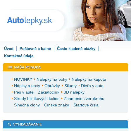
Úvod
Poštovné a balné
Často kladené otázky
Kontaktné údaje
NOVINKY
Nálepky na boky
Nálepky na kapotu
Nápisy a texty
Obrázky
Siluety
Dieťa v aute
Pes v aute
Začiatočník
3D nálepky
Stredy hliníkových kolies
Znamenie zverokruhu
Slnečné clony
Čínske znaky
Štartové čísla