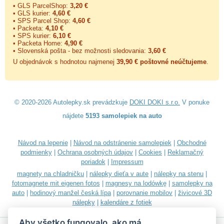
• GLS ParcelShop:
3,20 €
• GLS kurier:
4,60 €
• SPS Parcel Shop:
4,60 €
• Packeta:
4,10 €
• SPS kurier:
6,10 €
• Packeta Home:
4,90 €
• Slovenská pošta - bez možnosti sledovania:
3,60 €
U objednávok s hodnotou najmenej
39,90 € poštovné neúčtujeme
.
© 2020-2026 Autolepky.sk prevádzkuje
DOKI DOKI s.r.o.
V ponuke
nájdete
5193 samolepiek na auto
Návod na lepenie
|
Návod na odstránenie samolepiek
|
Obchodné
podmienky
|
Ochrana osobných údajov
|
Cookies
|
Reklamačný
poriadok
|
Impressum
magnety na chladničku
|
nálepky dieťa v aute
|
nálepky na stenu
|
fotomagnete mit eigenen fotos
|
magnesy na lodówkę
|
samolepky na
auto
|
hodinový manžel česká lípa
|
porovnanie mobilov
|
živicové 3D
nálepky
|
kalendáre z fotiek
Aby všetko fungovalo, ako má