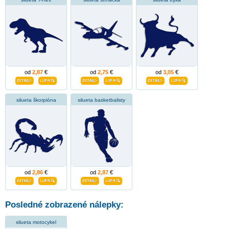
od
2,87
€
od
2,75
€
od
3,05
€
silueta škorpióna
silueta basketbalisty
od
2,86
€
od
2,87
€
Posledné zobrazené nálepky:
silueta motocykel