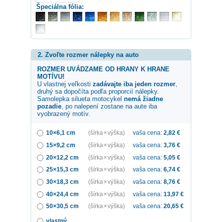
Špeciálna fólia:
2. Zvoľte rozmer nálepky na auto
ROZMER UVÁDZAME OD HRANY K HRANE
MOTÍVU!
U vlastnej veľkosti
zadávajte iba jeden rozmer
,
druhý sa dopočíta podľa proporcií nálepky.
Samolepka
silueta motocykel
nemá žiadne
pozadie
, po nalepení zostane na aute iba
vyobrazený motív.
10×6,1 cm
(šírka × výška)
vaša cena:
2,82
€
15×9,2 cm
(šírka × výška)
vaša cena:
3,76
€
20×12,2 cm
(šírka × výška)
vaša cena:
5,05
€
25×15,3 cm
(šírka × výška)
vaša cena:
6,74
€
30×18,3 cm
(šírka × výška)
vaša cena:
8,76
€
40×24,4 cm
(šírka × výška)
vaša cena:
13,97
€
50×30,5 cm
(šírka × výška)
vaša cena:
20,65
€
vlastný