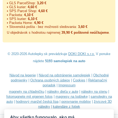
• GLS ParcelShop:
3,20 €
• GLS kurier:
4,60 €
• SPS Parcel Shop:
4,60 €
• Packeta:
4,10 €
• SPS kurier:
6,10 €
• Packeta Home:
4,90 €
• Slovenská pošta - bez možnosti sledovania:
3,60 €
U objednávok s hodnotou najmenej
39,90 € poštovné neúčtujeme
.
© 2020-2026 Autolepky.sk prevádzkuje
DOKI DOKI s.r.o.
V ponuke
nájdete
5193 samolepiek na auto
Návod na lepenie
|
Návod na odstránenie samolepiek
|
Obchodné
podmienky
|
Ochrana osobných údajov
|
Cookies
|
Reklamačný
poriadok
|
Impressum
magnety na chladničku
|
nálepky dieťa v aute
|
nálepky na stenu
|
fotomagnete mit eigenen fotos
|
magnesy na lodówkę
|
samolepky na
auto
|
hodinový manžel česká lípa
|
porovnanie mobilov
|
živicové 3D
nálepky
|
kalendáre z fotiek
Aby všetko fungovalo, ako má