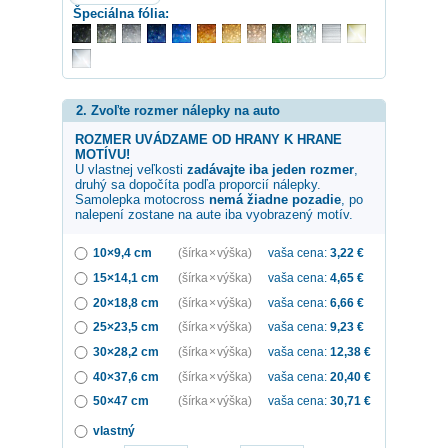
Špeciálna fólia:
2. Zvoľte rozmer nálepky na auto
ROZMER UVÁDZAME OD HRANY K HRANE
MOTÍVU!
U vlastnej veľkosti
zadávajte iba jeden rozmer
,
druhý sa dopočíta podľa proporcií nálepky.
Samolepka
motocross
nemá žiadne pozadie
, po
nalepení zostane na aute iba vyobrazený motív.
10×9,4 cm
(šírka × výška)
vaša cena:
3,22
€
15×14,1 cm
(šírka × výška)
vaša cena:
4,65
€
20×18,8 cm
(šírka × výška)
vaša cena:
6,66
€
25×23,5 cm
(šírka × výška)
vaša cena:
9,23
€
30×28,2 cm
(šírka × výška)
vaša cena:
12,38
€
40×37,6 cm
(šírka × výška)
vaša cena:
20,40
€
50×47 cm
(šírka × výška)
vaša cena:
30,71
€
vlastný