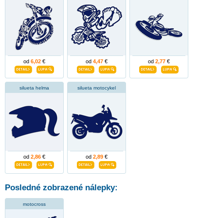
od
6,02
€
od
4,47
€
od
2,77
€
silueta helma
silueta motocykel
od
2,86
€
od
2,89
€
Posledné zobrazené nálepky:
motocross