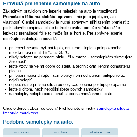
Pravidlá pre lepenie samolepiek na auto
Základným pravidlom pre lepenie nálepiek na auto je trpezlivosť!
Prenášacia fólia má slabšiu lepivosť
– nie je to jej chyba, ale
vlastnosť. Členité samolepky je nutné správnym přihlazením preniesť z
podkladového papiera - chce to trochu cviku, pretože vďaka nižšej
lepivosti prenášacej fólie to môže ísť aj horšie. Pre správne lepenie
dodržujte nasledujúce pravidlá:
pri lepení nesmie byť ani teplo, ani zima - teplota polepovaného
miesta musia mať 15 °C až 30 °C
nikdy nelepte na priamom slnku, či v mraze - samolepkám skracujete
životnosť
lepte vždy na veľmi dobre očistenú a technickým liehom odmastenú
plochu
pri lepení neponáhľajte - samolepky i pri nechcenom prilepenie už
nejdú odlepiť
nepoužívajte prílišnú silu a po celý čas lepenia postupujte opatrne
lepte s citom, nech nepoškriabete povrch samolepky
samolepky nelepte pod stierač alebo na namáhané miesto
Chcete doručit zboží do Čech? Prohlédněte si motiv
samolepka silueta
freestyle motokross
Podobné samolepky na auto:
motocross
motokros
silueta enduro