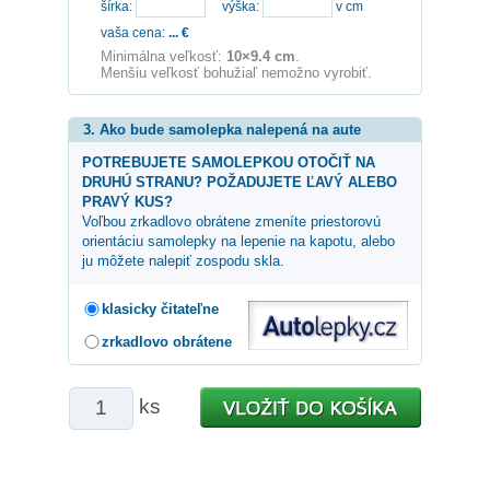
šírka:
výška:
v cm
vaša cena:
...
€
Minimálna veľkosť:
10×9.4 cm
.
Menšiu veľkosť bohužiaľ nemožno vyrobiť.
3. Ako bude samolepka nalepená na aute
POTREBUJETE SAMOLEPKOU OTOČIŤ NA
DRUHÚ STRANU? POŽADUJETE ĽAVÝ ALEBO
PRAVÝ KUS?
Voľbou zrkadlovo obrátene zmeníte priestorovú
orientáciu samolepky na lepenie na kapotu, alebo
ju môžete nalepiť zospodu skla.
klasicky čitateľne
zrkadlovo obrátene
ks