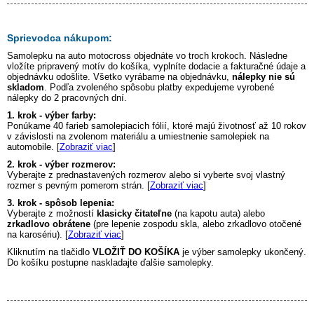
Sprievodca nákupom:
Samolepku na auto
motocross
objednáte vo troch krokoch. Následne
vložíte pripravený motív do košíka, vyplníte dodacie a fakturačné údaje a
objednávku odošlite. Všetko vyrábame na objednávku,
nálepky nie sú
skladom
. Podľa zvoleného spôsobu platby expedujeme vyrobené
nálepky do 2 pracovných dní.
1. krok - výber farby:
Ponúkame 40 farieb samolepiacich fólií, ktoré majú životnosť až 10 rokov
v závislosti na zvolenom materiálu a umiestnenie samolepiek na
automobile. [
Zobraziť viac
]
2. krok - výber rozmerov:
Vyberajte z prednastavených rozmerov alebo si vyberte svoj vlastný
rozmer s pevným pomerom strán. [
Zobraziť viac
]
3. krok - spôsob lepenia:
Vyberajte z možností
klasicky čitateľne
(na kapotu auta) alebo
zrkadlovo obrátene
(pre lepenie zospodu skla, alebo zrkadlovo otočené
na karosériu). [
Zobraziť viac
]
Kliknutím na tlačidlo
VLOŽIŤ DO KOŠÍKA
je výber samolepky ukončený.
Do košíku postupne naskladajte ďalšie samolepky.