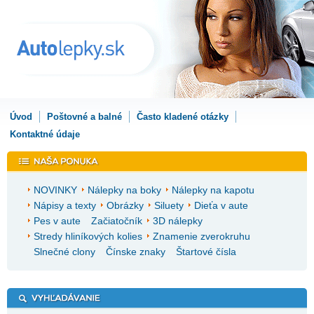
Úvod
Poštovné a balné
Často kladené otázky
Kontaktné údaje
NOVINKY
Nálepky na boky
Nálepky na kapotu
Nápisy a texty
Obrázky
Siluety
Dieťa v aute
Pes v aute
Začiatočník
3D nálepky
Stredy hliníkových kolies
Znamenie zverokruhu
Slnečné clony
Čínske znaky
Štartové čísla