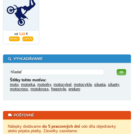
od
3,22
€
Štítky tohto motívu:
moto
,
motorka
,
motorky
,
motocykel
,
motocykle
,
silueta
,
siluety
,
motocross
,
motokross
,
freestyle
,
enduro
Nálepky dodávame
do 5 pracovných dní
odo dňa objednávky
alebo prijatia platby. Zásielky zasielame: