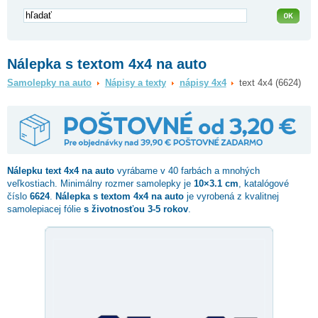
Nálepka s textom 4x4 na auto
Samolepky na auto
Nápisy a texty
nápisy 4x4
text 4x4 (6624)
Nálepku
text 4x4
na auto
vyrábame v 40 farbách a mnohých
veľkostiach. Minimálny rozmer samolepky je
10×3.1 cm
, katalógové
číslo
6624
.
Nálepka s textom 4x4 na auto
je vyrobená z kvalitnej
samolepiacej fólie
s životnosťou 3-5 rokov
.