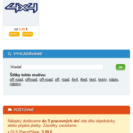
od
2,45
€
Štítky tohto motívu:
off road
,
offroad
,
off-road
,
off
,
road
,
4x4
,
4wd
,
text
,
texty
,
nápis
,
nápisy
Nálepky dodávame
do 5 pracovných dní
odo dňa objednávky
alebo prijatia platby. Zásielky zasielame:
• GLS ParcelShop:
3,20 €