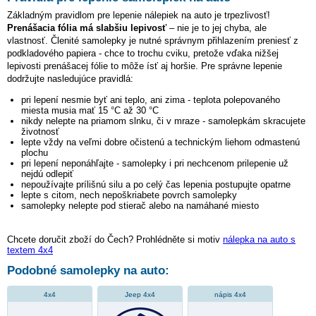
Základným pravidlom pre lepenie nálepiek na auto je trpezlivosť!
Prenášacia fólia má slabšiu lepivosť
– nie je to jej chyba, ale
vlastnosť. Členité samolepky je nutné správnym přihlazením preniesť z
podkladového papiera - chce to trochu cviku, pretože vďaka nižšej
lepivosti prenášacej fólie to môže ísť aj horšie. Pre správne lepenie
dodržujte nasledujúce pravidlá:
pri lepení nesmie byť ani teplo, ani zima - teplota polepovaného
miesta musia mať 15 °C až 30 °C
nikdy nelepte na priamom slnku, či v mraze - samolepkám skracujete
životnosť
lepte vždy na veľmi dobre očistenú a technickým liehom odmastenú
plochu
pri lepení neponáhľajte - samolepky i pri nechcenom prilepenie už
nejdú odlepiť
nepoužívajte prílišnú silu a po celý čas lepenia postupujte opatrne
lepte s citom, nech nepoškriabete povrch samolepky
samolepky nelepte pod stierač alebo na namáhané miesto
Chcete doručit zboží do Čech? Prohlédněte si motiv
nálepka na auto s
textem 4x4
Podobné samolepky na auto:
4x4
Jeep 4x4
nápis 4x4