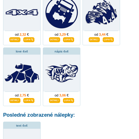
od
2,32
€
od
3,29
€
od
3,44
€
love 4x4
nápis 4x4
od
2,75
€
od
3,06
€
Posledné zobrazené nálepky:
text 4x4