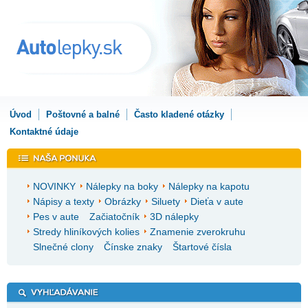
Úvod
Poštovné a balné
Často kladené otázky
Kontaktné údaje
NOVINKY
Nálepky na boky
Nálepky na kapotu
Nápisy a texty
Obrázky
Siluety
Dieťa v aute
Pes v aute
Začiatočník
3D nálepky
Stredy hliníkových kolies
Znamenie zverokruhu
Slnečné clony
Čínske znaky
Štartové čísla