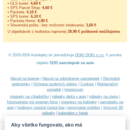
• GLS kurier:
4,60 €
• SPS Parcel Shop:
4,60 €
• Packeta:
4,10 €
• SPS kurier:
6,10 €
• Packeta Home:
4,90 €
• Slovenská pošta - bez možnosti sledovania:
3,60 €
U objednávok s hodnotou najmenej
39,90 € poštovné neúčtujeme
.
© 2020-2026 Autolepky.sk prevádzkuje
DOKI DOKI s.r.o.
V ponuke
nájdete
5193 samolepiek na auto
Návod na lepenie
|
Návod na odstránenie samolepiek
|
Obchodné
podmienky
|
Ochrana osobných údajov
|
Cookies
|
Reklamačný
poriadok
|
Impressum
magnety na chladničku
|
nálepky dieťa v aute
|
nálepky na stenu
|
fotomagnete mit eigenen fotos
|
magnesy na lodówkę
|
samolepky na
auto
|
hodinový manžel česká lípa
|
porovnanie mobilov
|
živicové 3D
nálepky
|
kalendáre z fotiek
Aby všetko fungovalo, ako má