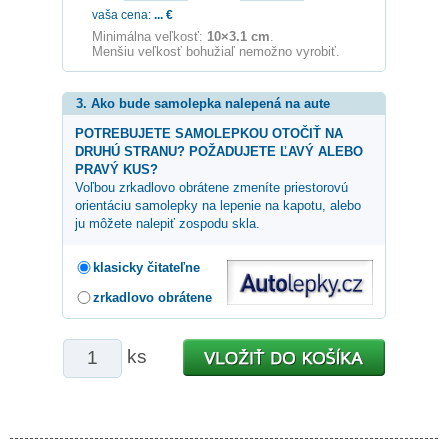
vaša cena:
...
€
Minimálna veľkosť:
10×3.1 cm
.
Menšiu veľkosť bohužiaľ nemožno vyrobiť.
3. Ako bude samolepka nalepená na aute
POTREBUJETE SAMOLEPKOU OTOČIŤ NA
DRUHÚ STRANU? POŽADUJETE ĽAVÝ ALEBO
PRAVÝ KUS?
Voľbou zrkadlovo obrátene zmeníte priestorovú
orientáciu samolepky na lepenie na kapotu, alebo
ju môžete nalepiť zospodu skla.
klasicky čitateľne
zrkadlovo obrátene
ks