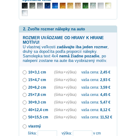
2. Zvoľte rozmer nálepky na auto
ROZMER UVÁDZAME OD HRANY K HRANE
MOTÍVU!
U vlastnej veľkosti
zadávajte iba jeden rozmer
,
druhý sa dopočíta podľa proporcií nálepky.
Samolepka
text 4x4
nemá žiadne pozadie
, po
nalepení zostane na aute iba vyobrazený motív.
10×3,1 cm
(šírka × výška)
vaša cena:
2,45
€
15×4,7 cm
(šírka × výška)
vaša cena:
2,93
€
20×6,2 cm
(šírka × výška)
vaša cena:
3,59
€
25×7,8 cm
(šírka × výška)
vaša cena:
4,45
€
30×9,3 cm
(šírka × výška)
vaša cena:
5,47
€
40×12,4 cm
(šírka × výška)
vaša cena:
8,12
€
50×15,5 cm
(šírka × výška)
vaša cena:
11,52
€
vlastný
šírka:
výška:
v cm