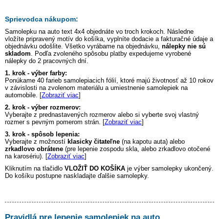
Sprievodca nákupom:
Samolepku na auto
text 4x4
objednáte vo troch krokoch. Následne
vložíte pripravený motív do košíka, vyplníte dodacie a fakturačné údaje a
objednávku odošlite. Všetko vyrábame na objednávku,
nálepky nie sú
skladom
. Podľa zvoleného spôsobu platby expedujeme vyrobené
nálepky do 2 pracovných dní.
1. krok - výber farby:
Ponúkame 40 farieb samolepiacich fólií, ktoré majú životnosť až 10 rokov
v závislosti na zvolenom materiálu a umiestnenie samolepiek na
automobile. [
Zobraziť viac
]
2. krok - výber rozmerov:
Vyberajte z prednastavených rozmerov alebo si vyberte svoj vlastný
rozmer s pevným pomerom strán. [
Zobraziť viac
]
3. krok - spôsob lepenia:
Vyberajte z možností
klasicky čitateľne
(na kapotu auta) alebo
zrkadlovo obrátene
(pre lepenie zospodu skla, alebo zrkadlovo otočené
na karosériu). [
Zobraziť viac
]
Kliknutím na tlačidlo
VLOŽIŤ DO KOŠÍKA
je výber samolepky ukončený.
Do košíku postupne naskladajte ďalšie samolepky.
Pravidlá pre lepenie samolepiek na auto