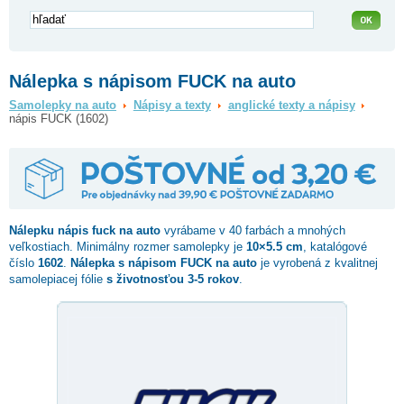
Nálepka s nápisom FUCK na auto
Samolepky na auto
Nápisy a texty
anglické texty a nápisy
nápis FUCK (1602)
Nálepku
nápis fuck
na auto
vyrábame v 40 farbách a mnohých
veľkostiach. Minimálny rozmer samolepky je
10×5.5 cm
, katalógové
číslo
1602
.
Nálepka s nápisom FUCK na auto
je vyrobená z kvalitnej
samolepiacej fólie
s životnosťou 3-5 rokov
.