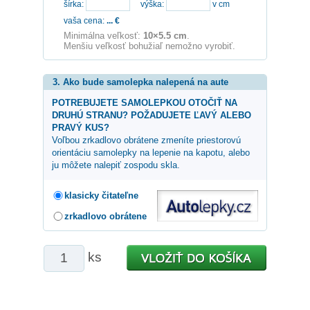
šírka:
výška:
v cm
vaša cena:
...
€
Minimálna veľkosť:
10×5.5 cm
.
Menšiu veľkosť bohužiaľ nemožno vyrobiť.
3. Ako bude samolepka nalepená na aute
POTREBUJETE SAMOLEPKOU OTOČIŤ NA
DRUHÚ STRANU? POŽADUJETE ĽAVÝ ALEBO
PRAVÝ KUS?
Voľbou zrkadlovo obrátene zmeníte priestorovú
orientáciu samolepky na lepenie na kapotu, alebo
ju môžete nalepiť zospodu skla.
klasicky čitateľne
zrkadlovo obrátene
ks