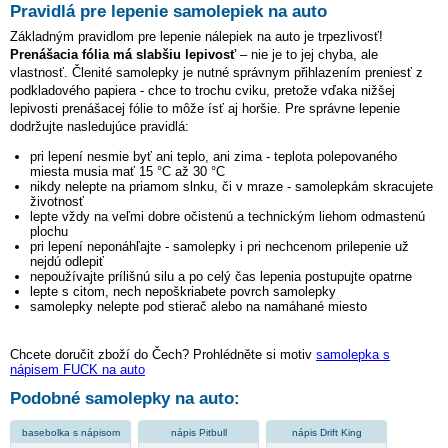
Pravidlá pre lepenie samolepiek na auto
Základným pravidlom pre lepenie nálepiek na auto je trpezlivosť!
Prenášacia fólia má slabšiu lepivosť
– nie je to jej chyba, ale
vlastnosť. Členité samolepky je nutné správnym přihlazením preniesť z
podkladového papiera - chce to trochu cviku, pretože vďaka nižšej
lepivosti prenášacej fólie to môže ísť aj horšie. Pre správne lepenie
dodržujte nasledujúce pravidlá:
pri lepení nesmie byť ani teplo, ani zima - teplota polepovaného
miesta musia mať 15 °C až 30 °C
nikdy nelepte na priamom slnku, či v mraze - samolepkám skracujete
životnosť
lepte vždy na veľmi dobre očistenú a technickým liehom odmastenú
plochu
pri lepení neponáhľajte - samolepky i pri nechcenom prilepenie už
nejdú odlepiť
nepoužívajte prílišnú silu a po celý čas lepenia postupujte opatrne
lepte s citom, nech nepoškriabete povrch samolepky
samolepky nelepte pod stierač alebo na namáhané miesto
Chcete doručit zboží do Čech? Prohlédněte si motiv
samolepka s
nápisem FUCK na auto
Podobné samolepky na auto:
basebolka s nápisom
nápis Pitbull
nápis Drift King