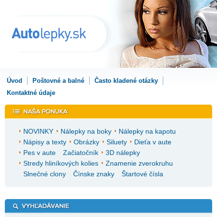
Úvod
Poštovné a balné
Často kladené otázky
Kontaktné údaje
NOVINKY
Nálepky na boky
Nálepky na kapotu
Nápisy a texty
Obrázky
Siluety
Dieťa v aute
Pes v aute
Začiatočník
3D nálepky
Stredy hliníkových kolies
Znamenie zverokruhu
Slnečné clony
Čínske znaky
Štartové čísla