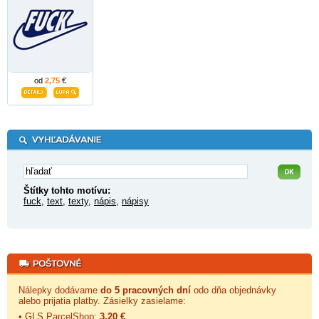
od
2,75
€
Štítky tohto motívu:
fuck
,
text
,
texty
,
nápis
,
nápisy
Nálepky dodávame
do 5 pracovných dní
odo dňa objednávky
alebo prijatia platby. Zásielky zasielame:
• GLS ParcelShop:
3,20 €