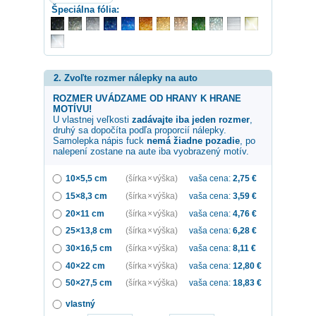
Špeciálna fólia:
2. Zvoľte rozmer nálepky na auto
ROZMER UVÁDZAME OD HRANY K HRANE
MOTÍVU!
U vlastnej veľkosti
zadávajte iba jeden rozmer
,
druhý sa dopočíta podľa proporcií nálepky.
Samolepka
nápis fuck
nemá žiadne pozadie
, po
nalepení zostane na aute iba vyobrazený motív.
10×5,5 cm
(šírka × výška)
vaša cena:
2,75
€
15×8,3 cm
(šírka × výška)
vaša cena:
3,59
€
20×11 cm
(šírka × výška)
vaša cena:
4,76
€
25×13,8 cm
(šírka × výška)
vaša cena:
6,28
€
30×16,5 cm
(šírka × výška)
vaša cena:
8,11
€
40×22 cm
(šírka × výška)
vaša cena:
12,80
€
50×27,5 cm
(šírka × výška)
vaša cena:
18,83
€
vlastný