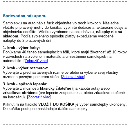
Sprievodca nákupom:
Samolepku na auto
nápis fuck
objednáte vo troch krokoch. Následne
vložíte pripravený motív do košíka, vyplníte dodacie a fakturačné údaje a
objednávku odošlite. Všetko vyrábame na objednávku,
nálepky nie sú
skladom
. Podľa zvoleného spôsobu platby expedujeme vyrobené
nálepky do 2 pracovných dní.
1. krok - výber farby:
Ponúkame 40 farieb samolepiacich fólií, ktoré majú životnosť až 10 rokov
v závislosti na zvolenom materiálu a umiestnenie samolepiek na
automobile. [
Zobraziť viac
]
2. krok - výber rozmerov:
Vyberajte z prednastavených rozmerov alebo si vyberte svoj vlastný
rozmer s pevným pomerom strán. [
Zobraziť viac
]
3. krok - spôsob lepenia:
Vyberajte z možností
klasicky čitateľne
(na kapotu auta) alebo
zrkadlovo obrátene
(pre lepenie zospodu skla, alebo zrkadlovo otočené
na karosériu). [
Zobraziť viac
]
Kliknutím na tlačidlo
VLOŽIŤ DO KOŠÍKA
je výber samolepky ukončený.
Do košíku postupne naskladajte ďalšie samolepky.