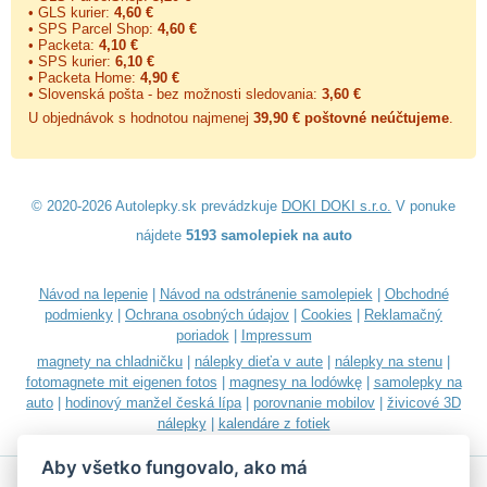
• GLS kurier:
4,60 €
• SPS Parcel Shop:
4,60 €
• Packeta:
4,10 €
• SPS kurier:
6,10 €
• Packeta Home:
4,90 €
• Slovenská pošta - bez možnosti sledovania:
3,60 €
U objednávok s hodnotou najmenej
39,90 € poštovné neúčtujeme
.
© 2020-2026 Autolepky.sk prevádzkuje
DOKI DOKI s.r.o.
V ponuke
nájdete
5193 samolepiek na auto
Návod na lepenie
|
Návod na odstránenie samolepiek
|
Obchodné
podmienky
|
Ochrana osobných údajov
|
Cookies
|
Reklamačný
poriadok
|
Impressum
magnety na chladničku
|
nálepky dieťa v aute
|
nálepky na stenu
|
fotomagnete mit eigenen fotos
|
magnesy na lodówkę
|
samolepky na
auto
|
hodinový manžel česká lípa
|
porovnanie mobilov
|
živicové 3D
nálepky
|
kalendáre z fotiek
Aby všetko fungovalo, ako má