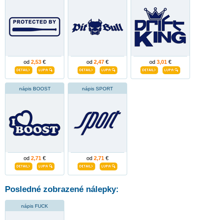
od
2,53
€
od
2,47
€
od
3,01
€
nápis BOOST
nápis SPORT
od
2,71
€
od
2,71
€
Posledné zobrazené nálepky:
nápis FUCK