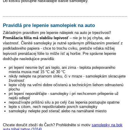
Do košíku postupne naskladajte ďalšie samolepky.
Pravidlá pre lepenie samolepiek na auto
Základným pravidlom pre lepenie nálepiek na auto je trpezlivosť!
Prenášacia fólia má slabšiu lepivosť
– nie je to jej chyba, ale
vlastnosť. Členité samolepky je nutné správnym přihlazením preniesť z
podkladového papiera - chce to trochu cviku, pretože vďaka nižšej
lepivosti prenášacej fólie to môže ísť aj horšie. Pre správne lepenie
dodržujte nasledujúce pravidlá:
pri lepení nesmie byť ani teplo, ani zima - teplota polepovaného
miesta musia mať 15 °C až 30 °C
nikdy nelepte na priamom slnku, či v mraze - samolepkám skracujete
životnosť
lepte vždy na veľmi dobre očistenú a technickým liehom odmastenú
plochu
pri lepení neponáhľajte - samolepky i pri nechcenom prilepenie už
nejdú odlepiť
nepoužívajte prílišnú silu a po celý čas lepenia postupujte opatrne
lepte s citom, nech nepoškriabete povrch samolepky
samolepky nelepte pod stierač alebo na namáhané miesto
Chcete doručit zboží do Čech? Prohlédněte si motiv
samolepky na bok
auta tribal tattoo (1014)