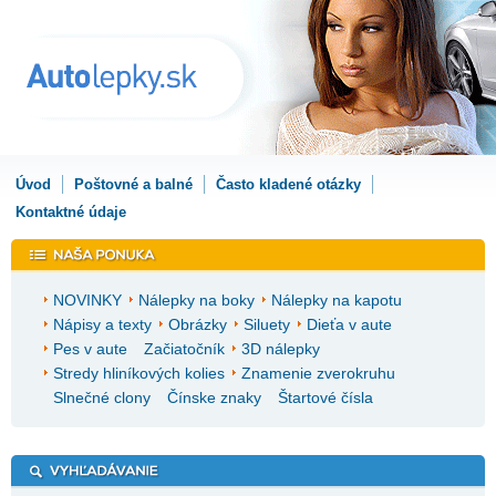
Úvod
Poštovné a balné
Často kladené otázky
Kontaktné údaje
NOVINKY
Nálepky na boky
Nálepky na kapotu
Nápisy a texty
Obrázky
Siluety
Dieťa v aute
Pes v aute
Začiatočník
3D nálepky
Stredy hliníkových kolies
Znamenie zverokruhu
Slnečné clony
Čínske znaky
Štartové čísla