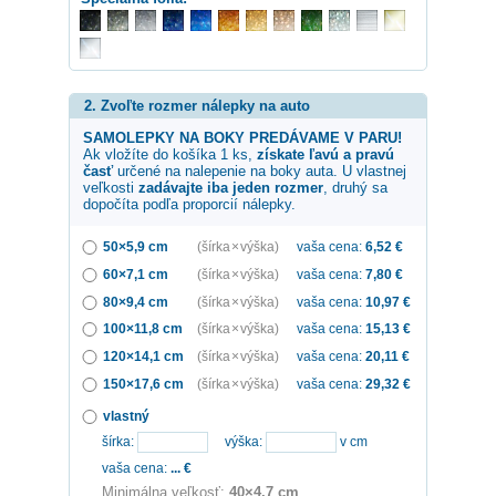
2. Zvoľte rozmer nálepky na auto
SAMOLEPKY NA BOKY PREDÁVAME V PARU!
Ak vložíte do košíka 1 ks,
získate ľavú a pravú
časť
určené na nalepenie na boky auta. U vlastnej
veľkosti
zadávajte iba jeden rozmer
, druhý sa
dopočíta podľa proporcií nálepky.
50×5,9 cm
(šírka × výška)
vaša cena:
6,52
€
60×7,1 cm
(šírka × výška)
vaša cena:
7,80
€
80×9,4 cm
(šírka × výška)
vaša cena:
10,97
€
100×11,8 cm
(šírka × výška)
vaša cena:
15,13
€
120×14,1 cm
(šírka × výška)
vaša cena:
20,11
€
150×17,6 cm
(šírka × výška)
vaša cena:
29,32
€
vlastný
šírka:
výška:
v cm
vaša cena:
...
€
Minimálna veľkosť:
40×4.7 cm
.