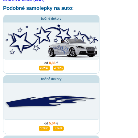
Podobné samolepky na auto:
bočné dekory
od
8,36
€
bočné dekory
od
5,64
€