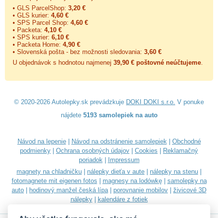
• GLS ParcelShop:
3,20 €
• GLS kurier:
4,60 €
• SPS Parcel Shop:
4,60 €
• Packeta:
4,10 €
• SPS kurier:
6,10 €
• Packeta Home:
4,90 €
• Slovenská pošta - bez možnosti sledovania:
3,60 €
U objednávok s hodnotou najmenej
39,90 € poštovné neúčtujeme
.
© 2020-2026 Autolepky.sk prevádzkuje
DOKI DOKI s.r.o.
V ponuke
nájdete
5193 samolepiek na auto
Návod na lepenie
|
Návod na odstránenie samolepiek
|
Obchodné
podmienky
|
Ochrana osobných údajov
|
Cookies
|
Reklamačný
poriadok
|
Impressum
magnety na chladničku
|
nálepky dieťa v aute
|
nálepky na stenu
|
fotomagnete mit eigenen fotos
|
magnesy na lodówkę
|
samolepky na
auto
|
hodinový manžel česká lípa
|
porovnanie mobilov
|
živicové 3D
nálepky
|
kalendáre z fotiek