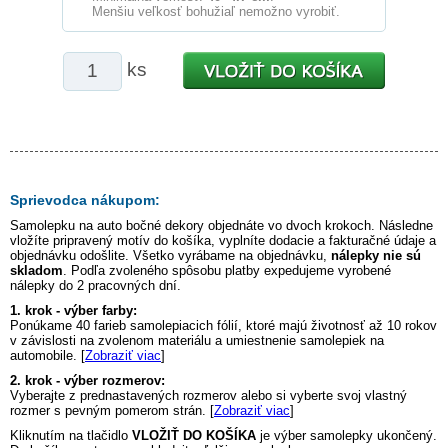
Menšiu veľkosť bohužiaľ nemožno vyrobiť.
ks
Sprievodca nákupom:
Samolepku na auto
bočné dekory
objednáte vo dvoch krokoch. Následne
vložíte pripravený motív do košíka, vyplníte dodacie a fakturačné údaje a
objednávku odošlite. Všetko vyrábame na objednávku,
nálepky nie sú
skladom
. Podľa zvoleného spôsobu platby expedujeme vyrobené
nálepky do 2 pracovných dní.
1. krok - výber farby:
Ponúkame 40 farieb samolepiacich fólií, ktoré majú životnosť až 10 rokov
v závislosti na zvolenom materiálu a umiestnenie samolepiek na
automobile. [
Zobraziť viac
]
2. krok - výber rozmerov:
Vyberajte z prednastavených rozmerov alebo si vyberte svoj vlastný
rozmer s pevným pomerom strán. [
Zobraziť viac
]
Kliknutím na tlačidlo
VLOŽIŤ DO KOŠÍKA
je výber samolepky ukončený.