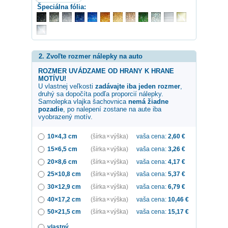
Špeciálna fólia:
2. Zvoľte rozmer nálepky na auto
ROZMER UVÁDZAME OD HRANY K HRANE
MOTÍVU!
U vlastnej veľkosti
zadávajte iba jeden rozmer
,
druhý sa dopočíta podľa proporcií nálepky.
Samolepka
vlajka šachovnica
nemá žiadne
pozadie
, po nalepení zostane na aute iba
vyobrazený motív.
10×4,3 cm
(šírka × výška)
vaša cena:
2,60
€
15×6,5 cm
(šírka × výška)
vaša cena:
3,26
€
20×8,6 cm
(šírka × výška)
vaša cena:
4,17
€
25×10,8 cm
(šírka × výška)
vaša cena:
5,37
€
30×12,9 cm
(šírka × výška)
vaša cena:
6,79
€
40×17,2 cm
(šírka × výška)
vaša cena:
10,46
€
50×21,5 cm
(šírka × výška)
vaša cena:
15,17
€
vlastný