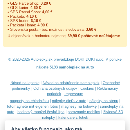
• GLS ParcelShop:
3,20 €
• GLS kurier:
4,60 €
• SPS Parcel Shop:
4,60 €
• Packeta:
4,10 €
• SPS kurier:
6,10 €
• Packeta Home:
4,90 €
• Slovenská pošta - bez možnosti sledovania:
3,60 €
U objednávok s hodnotou najmenej
39,90 € poštovné neúčtujeme
.
© 2020-2026 Autolepky.sk prevádzkuje
DOKI DOKI s.r.o.
V ponuke
nájdete
5193 samolepiek na auto
Návod na lepenie
|
Návod na odstránenie samolepiek
|
Obchodné
podmienky
|
Ochrana osobných údajov
|
Cookies
|
Reklamačný
poriadok
|
Impressum
magnety na chladničku
|
nálepky dieťa v aute
|
nálepky na stenu
|
fotomagnete mit eigenen fotos
|
magnesy na lodówkę
|
samolepky na
auto
|
hodinový manžel česká lípa
|
porovnanie mobilov
|
živicové 3D
nálepky
|
kalendáre z fotiek
Aby všetko fungovalo, ako má