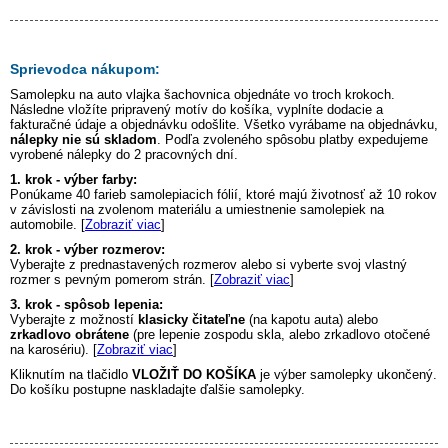
Sprievodca nákupom:
Samolepku na auto
vlajka šachovnica
objednáte vo troch krokoch.
Následne vložíte pripravený motív do košíka, vyplníte dodacie a
fakturačné údaje a objednávku odošlite. Všetko vyrábame na objednávku,
nálepky nie sú skladom
. Podľa zvoleného spôsobu platby expedujeme
vyrobené nálepky do 2 pracovných dní.
1. krok - výber farby:
Ponúkame 40 farieb samolepiacich fólií, ktoré majú životnosť až 10 rokov
v závislosti na zvolenom materiálu a umiestnenie samolepiek na
automobile. [
Zobraziť viac
]
2. krok - výber rozmerov:
Vyberajte z prednastavených rozmerov alebo si vyberte svoj vlastný
rozmer s pevným pomerom strán. [
Zobraziť viac
]
3. krok - spôsob lepenia:
Vyberajte z možností
klasicky čitateľne
(na kapotu auta) alebo
zrkadlovo obrátene
(pre lepenie zospodu skla, alebo zrkadlovo otočené
na karosériu). [
Zobraziť viac
]
Kliknutím na tlačidlo
VLOŽIŤ DO KOŠÍKA
je výber samolepky ukončený.
Do košíku postupne naskladajte ďalšie samolepky.