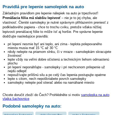
Pravidlá pre lepenie samolepiek na auto
Základným pravidlom pre lepenie nálepiek na auto je trpezlivosť!
Prenášacia fólia má slabšiu lepivosť
– nie je to jej chyba, ale
vlastnosť. Členité samolepky je nutné správnym přihlazením preniesť z
podkladového papiera - chce to trochu cviku, pretože vďaka nižšej
lepivosti prenášacej fólie to môže ísť aj horšie. Pre správne lepenie
dodržujte nasledujúce pravidlá:
pri lepení nesmie byť ani teplo, ani zima - teplota polepovaného
miesta musia mať 15 °C až 30 °C
nikdy nelepte na priamom slnku, či v mraze - samolepkám skracujete
životnosť
lepte vždy na veľmi dobre očistenú a technickým liehom odmastenú
plochu
pri lepení neponáhľajte - samolepky i pri nechcenom prilepenie už
nejdú odlepiť
nepoužívajte prílišnú silu a po celý čas lepenia postupujte opatrne
lepte s citom, nech nepoškriabete povrch samolepky
samolepky nelepte pod stierač alebo na namáhané miesto
Chcete doručit zboží do Čech? Prohlédněte si motiv
samolepka na auto
vlajka šachovnice
Podobné samolepky na auto:
dekoratívna šachovnica
vlajka Country Boy
pruhy a šachovnica