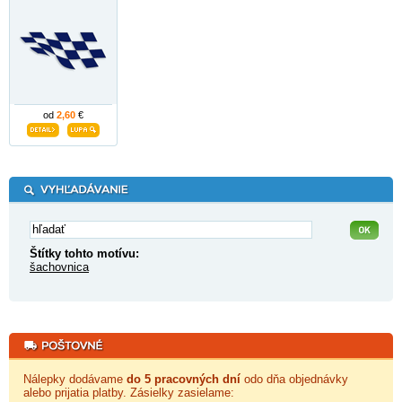
od
2,60
€
Štítky tohto motívu:
šachovnica
Nálepky dodávame
do 5 pracovných dní
odo dňa objednávky
alebo prijatia platby. Zásielky zasielame: