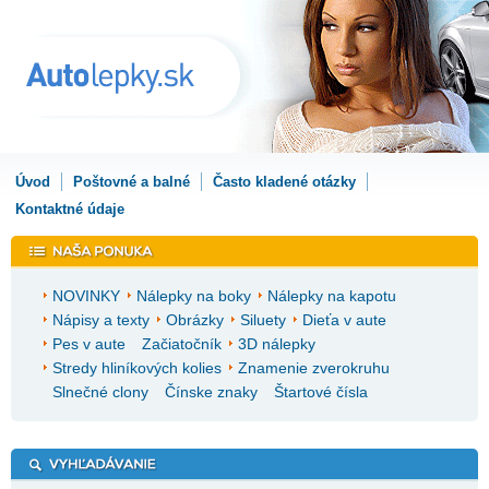
Úvod
Poštovné a balné
Často kladené otázky
Kontaktné údaje
NOVINKY
Nálepky na boky
Nálepky na kapotu
Nápisy a texty
Obrázky
Siluety
Dieťa v aute
Pes v aute
Začiatočník
3D nálepky
Stredy hliníkových kolies
Znamenie zverokruhu
Slnečné clony
Čínske znaky
Štartové čísla