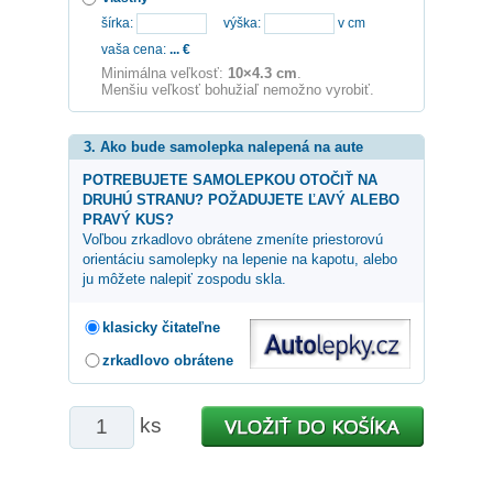
šírka:
výška:
v cm
vaša cena:
...
€
Minimálna veľkosť:
10×4.3 cm
.
Menšiu veľkosť bohužiaľ nemožno vyrobiť.
3. Ako bude samolepka nalepená na aute
POTREBUJETE SAMOLEPKOU OTOČIŤ NA
DRUHÚ STRANU? POŽADUJETE ĽAVÝ ALEBO
PRAVÝ KUS?
Voľbou zrkadlovo obrátene zmeníte priestorovú
orientáciu samolepky na lepenie na kapotu, alebo
ju môžete nalepiť zospodu skla.
klasicky čitateľne
zrkadlovo obrátene
ks