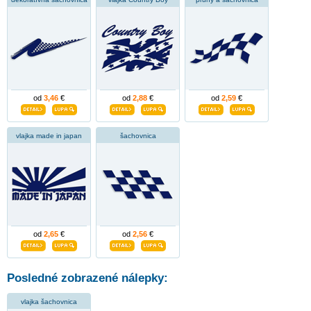
od
3,46
€
od
2,88
€
od
2,59
€
vlajka made in japan
šachovnica
od
2,65
€
od
2,56
€
Posledné zobrazené nálepky:
vlajka šachovnica