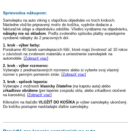
Sprievodca nákupom:
Samolepku na auto
viking s vlajočkou
objednáte vo troch krokoch.
Následne vložíte pripravený motív do košíka, vyplníte dodacie a
fakturačné údaje a objednávku odošlite. Všetko vyrábame na objednávku,
nálepky nie sú skladom
. Podľa zvoleného spôsobu platby expedujeme
vyrobené nálepky do 2 pracovných dní.
1. krok - výber farby:
Ponúkame 40 farieb samolepiacich fólií, ktoré majú životnosť až 10 rokov
v závislosti na zvolenom materiálu a umiestnenie samolepiek na
automobile. [
Zobraziť viac
]
2. krok - výber rozmerov:
Vyberajte z prednastavených rozmerov alebo si vyberte svoj vlastný
rozmer s pevným pomerom strán. [
Zobraziť viac
]
3. krok - spôsob lepenia:
Vyberajte z možností
klasicky čitateľne
(na kapotu auta) alebo
zrkadlovo obrátene
(pre lepenie zospodu skla, alebo zrkadlovo otočené
na karosériu). [
Zobraziť viac
]
Kliknutím na tlačidlo
VLOŽIŤ DO KOŠÍKA
je výber samolepky ukončený.
Do košíku postupne naskladajte ďalšie samolepky.