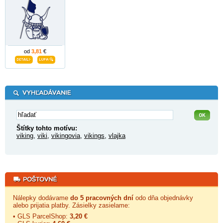
od
3,81
€
Štítky tohto motívu:
viking
,
viki
,
vikingovia
,
vikings
,
vlajka
Nálepky dodávame
do 5 pracovných dní
odo dňa objednávky
alebo prijatia platby. Zásielky zasielame:
• GLS ParcelShop:
3,20 €