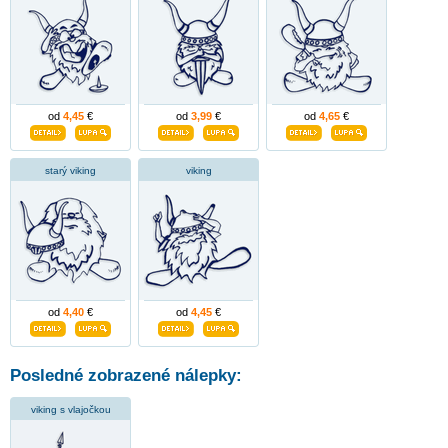
od
4,45
€
od
3,99
€
od
4,65
€
starý viking
viking
od
4,40
€
od
4,45
€
Posledné zobrazené nálepky:
viking s vlajočkou