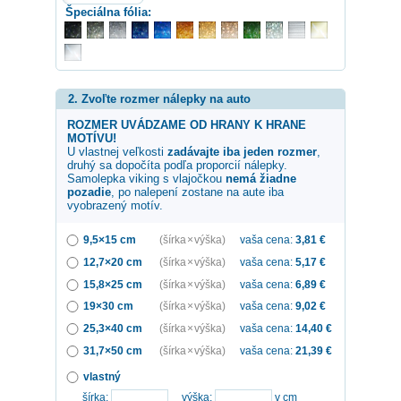
Špeciálna fólia:
2. Zvoľte rozmer nálepky na auto
ROZMER UVÁDZAME OD HRANY K HRANE
MOTÍVU!
U vlastnej veľkosti
zadávajte iba jeden rozmer
,
druhý sa dopočíta podľa proporcií nálepky.
Samolepka
viking s vlajočkou
nemá žiadne
pozadie
, po nalepení zostane na aute iba
vyobrazený motív.
9,5×15 cm
(šírka × výška)
vaša cena:
3,81
€
12,7×20 cm
(šírka × výška)
vaša cena:
5,17
€
15,8×25 cm
(šírka × výška)
vaša cena:
6,89
€
19×30 cm
(šírka × výška)
vaša cena:
9,02
€
25,3×40 cm
(šírka × výška)
vaša cena:
14,40
€
31,7×50 cm
(šírka × výška)
vaša cena:
21,39
€
vlastný
šírka:
výška:
v cm