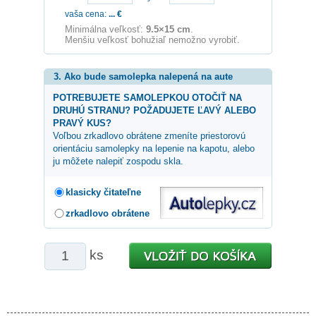
vaša cena:
...
€
Minimálna veľkosť:
9.5×15 cm
.
Menšiu veľkosť bohužiaľ nemožno vyrobiť.
3. Ako bude samolepka nalepená na aute
POTREBUJETE SAMOLEPKOU OTOČIŤ NA
DRUHÚ STRANU? POŽADUJETE ĽAVÝ ALEBO
PRAVÝ KUS?
Voľbou zrkadlovo obrátene zmeníte priestorovú
orientáciu samolepky na lepenie na kapotu, alebo
ju môžete nalepiť zospodu skla.
klasicky čitateľne
zrkadlovo obrátene
ks