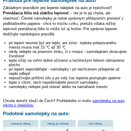
Pravidlá pre lepenie samolepiek na auto
Základným pravidlom pre lepenie nálepiek na auto je trpezlivosť!
Prenášacia fólia má slabšiu lepivosť
– nie je to jej chyba, ale
vlastnosť. Členité samolepky je nutné správnym přihlazením preniesť z
podkladového papiera - chce to trochu cviku, pretože vďaka nižšej
lepivosti prenášacej fólie to môže ísť aj horšie. Pre správne lepenie
dodržujte nasledujúce pravidlá:
pri lepení nesmie byť ani teplo, ani zima - teplota polepovaného
miesta musia mať 15 °C až 30 °C
nikdy nelepte na priamom slnku, či v mraze - samolepkám skracujete
životnosť
lepte vždy na veľmi dobre očistenú a technickým liehom odmastenú
plochu
pri lepení neponáhľajte - samolepky i pri nechcenom prilepenie už
nejdú odlepiť
nepoužívajte prílišnú silu a po celý čas lepenia postupujte opatrne
lepte s citom, nech nepoškriabete povrch samolepky
samolepky nelepte pod stierač alebo na namáhané miesto
Chcete doručit zboží do Čech? Prohlédněte si motiv
samolepka na auto
viking s vlaječkou
Podobné samolepky na auto:
zranený viking
viking po obede
fun viking