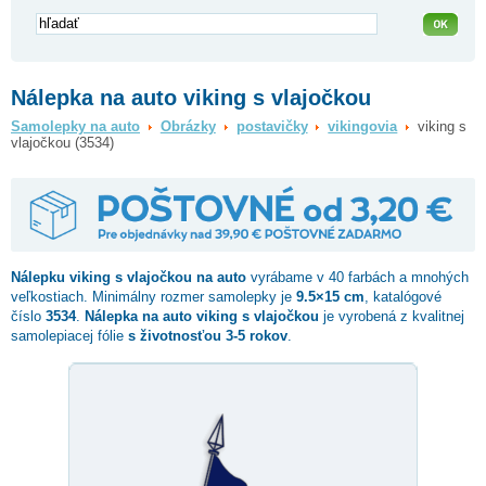
Nálepka na auto viking s vlajočkou
Samolepky na auto
Obrázky
postavičky
vikingovia
viking s
vlajočkou (3534)
Nálepku
viking s vlajočkou
na auto
vyrábame v 40 farbách a mnohých
veľkostiach. Minimálny rozmer samolepky je
9.5×15 cm
, katalógové
číslo
3534
.
Nálepka na auto viking s vlajočkou
je vyrobená z kvalitnej
samolepiacej fólie
s životnosťou 3-5 rokov
.