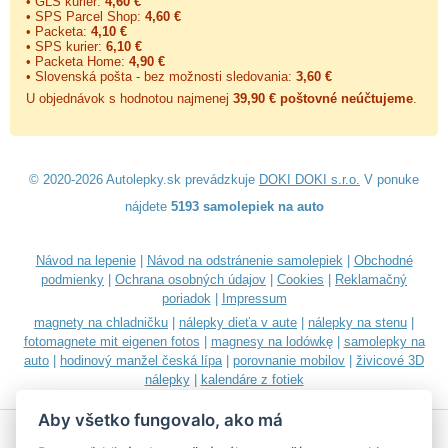
• GLS kurier:
4,60 €
• SPS Parcel Shop:
4,60 €
• Packeta:
4,10 €
• SPS kurier:
6,10 €
• Packeta Home:
4,90 €
• Slovenská pošta - bez možnosti sledovania:
3,60 €
U objednávok s hodnotou najmenej
39,90 € poštovné neúčtujeme
.
© 2020-2026 Autolepky.sk prevádzkuje
DOKI DOKI s.r.o.
V ponuke
nájdete
5193 samolepiek na auto
Návod na lepenie
|
Návod na odstránenie samolepiek
|
Obchodné
podmienky
|
Ochrana osobných údajov
|
Cookies
|
Reklamačný
poriadok
|
Impressum
magnety na chladničku
|
nálepky dieťa v aute
|
nálepky na stenu
|
fotomagnete mit eigenen fotos
|
magnesy na lodówkę
|
samolepky na
auto
|
hodinový manžel česká lípa
|
porovnanie mobilov
|
živicové 3D
nálepky
|
kalendáre z fotiek
Aby všetko fungovalo, ako má