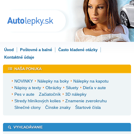
Úvod
Poštovné a balné
Často kladené otázky
Kontaktné údaje
NOVINKY
Nálepky na boky
Nálepky na kapotu
Nápisy a texty
Obrázky
Siluety
Dieťa v aute
Pes v aute
Začiatočník
3D nálepky
Stredy hliníkových kolies
Znamenie zverokruhu
Slnečné clony
Čínske znaky
Štartové čísla