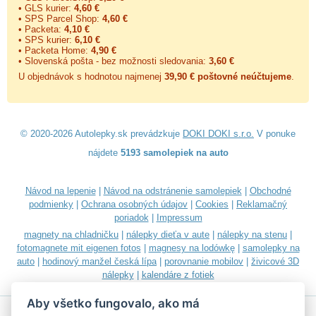
• GLS kurier:
4,60 €
• SPS Parcel Shop:
4,60 €
• Packeta:
4,10 €
• SPS kurier:
6,10 €
• Packeta Home:
4,90 €
• Slovenská pošta - bez možnosti sledovania:
3,60 €
U objednávok s hodnotou najmenej
39,90 € poštovné neúčtujeme
.
© 2020-2026 Autolepky.sk prevádzkuje
DOKI DOKI s.r.o.
V ponuke
nájdete
5193 samolepiek na auto
Návod na lepenie
|
Návod na odstránenie samolepiek
|
Obchodné
podmienky
|
Ochrana osobných údajov
|
Cookies
|
Reklamačný
poriadok
|
Impressum
magnety na chladničku
|
nálepky dieťa v aute
|
nálepky na stenu
|
fotomagnete mit eigenen fotos
|
magnesy na lodówkę
|
samolepky na
auto
|
hodinový manžel česká lípa
|
porovnanie mobilov
|
živicové 3D
nálepky
|
kalendáre z fotiek
Aby všetko fungovalo, ako má