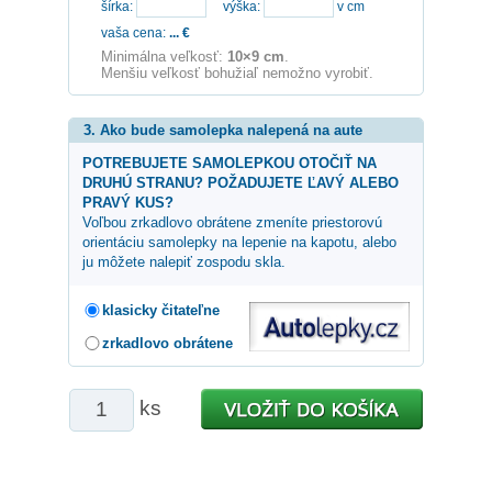
šírka:
výška:
v cm
vaša cena:
...
€
Minimálna veľkosť:
10×9 cm
.
Menšiu veľkosť bohužiaľ nemožno vyrobiť.
3. Ako bude samolepka nalepená na aute
POTREBUJETE SAMOLEPKOU OTOČIŤ NA
DRUHÚ STRANU? POŽADUJETE ĽAVÝ ALEBO
PRAVÝ KUS?
Voľbou zrkadlovo obrátene zmeníte priestorovú
orientáciu samolepky na lepenie na kapotu, alebo
ju môžete nalepiť zospodu skla.
klasicky čitateľne
zrkadlovo obrátene
ks