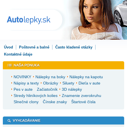
Úvod
Poštovné a balné
Často kladené otázky
Kontaktné údaje
NOVINKY
Nálepky na boky
Nálepky na kapotu
Nápisy a texty
Obrázky
Siluety
Dieťa v aute
Pes v aute
Začiatočník
3D nálepky
Stredy hliníkových kolies
Znamenie zverokruhu
Slnečné clony
Čínske znaky
Štartové čísla