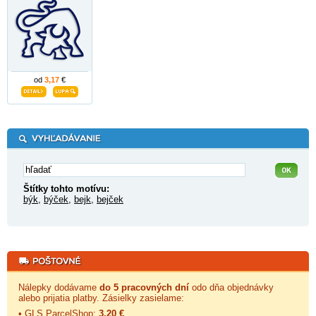
od
3,17
€
Štítky tohto motívu:
býk
,
býček
,
bejk
,
bejček
Nálepky dodávame
do 5 pracovných dní
odo dňa objednávky
alebo prijatia platby. Zásielky zasielame:
• GLS ParcelShop:
3,20 €