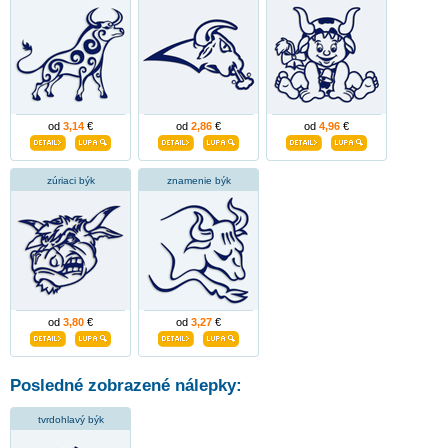
od
3,14
€
od
2,86
€
od
4,96
€
zúriaci býk
znamenie býk
od
3,80
€
od
3,27
€
Posledné zobrazené nálepky:
tvrdohlavý býk