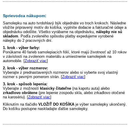
Sprievodca nákupom:
Samolepku na auto
tvrdohlavý býk
objednáte vo troch krokoch. Následne
vložíte pripravený motív do košíka, vyplníte dodacie a fakturačné údaje a
objednávku odošlite. Všetko vyrábame na objednávku,
nálepky nie sú
skladom
. Podľa zvoleného spôsobu platby expedujeme vyrobené
nálepky do 2 pracovných dní.
1. krok - výber farby:
Ponúkame 40 farieb samolepiacich fólií, ktoré majú životnosť až 10 rokov
v závislosti na zvolenom materiálu a umiestnenie samolepiek na
automobile. [
Zobraziť viac
]
2. krok - výber rozmerov:
Vyberajte z prednastavených rozmerov alebo si vyberte svoj vlastný
rozmer s pevným pomerom strán. [
Zobraziť viac
]
3. krok - spôsob lepenia:
Vyberajte z možností
klasicky čitateľne
(na kapotu auta) alebo
zrkadlovo obrátene
(pre lepenie zospodu skla, alebo zrkadlovo otočené
na karosériu). [
Zobraziť viac
]
Kliknutím na tlačidlo
VLOŽIŤ DO KOŠÍKA
je výber samolepky ukončený.
Do košíku postupne naskladajte ďalšie samolepky.