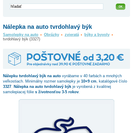
Nálepka na auto tvrdohlavý býk
Samolepky na auto
Obrázky
zvieratá
býky a byvoly
tvrdohlavý býk (3327)
Nálepku
tvrdohlavý býk
na auto
vyrábame v 40 farbách a mnohých
veľkostiach. Minimálny rozmer samolepky je
10×9 cm
, katalógové číslo
3327
.
Nálepka na auto tvrdohlavý býk
je vyrobená z kvalitnej
samolepiacej fólie
s životnosťou 3-5 rokov
.