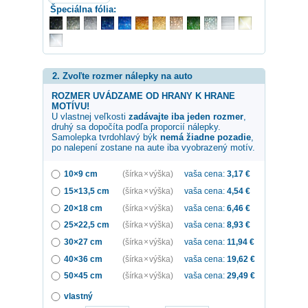
Špeciálna fólia:
2. Zvoľte rozmer nálepky na auto
ROZMER UVÁDZAME OD HRANY K HRANE
MOTÍVU!
U vlastnej veľkosti
zadávajte iba jeden rozmer
,
druhý sa dopočíta podľa proporcií nálepky.
Samolepka
tvrdohlavý býk
nemá žiadne pozadie
,
po nalepení zostane na aute iba vyobrazený motív.
10×9 cm
(šírka × výška)
vaša cena:
3,17
€
15×13,5 cm
(šírka × výška)
vaša cena:
4,54
€
20×18 cm
(šírka × výška)
vaša cena:
6,46
€
25×22,5 cm
(šírka × výška)
vaša cena:
8,93
€
30×27 cm
(šírka × výška)
vaša cena:
11,94
€
40×36 cm
(šírka × výška)
vaša cena:
19,62
€
50×45 cm
(šírka × výška)
vaša cena:
29,49
€
vlastný