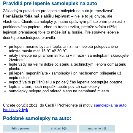
Pravidlá pre lepenie samolepiek na auto
Základným pravidlom pre lepenie nálepiek na auto je trpezlivosť!
Prenášacia fólia má slabšiu lepivosť
– nie je to jej chyba, ale
vlastnosť. Členité samolepky je nutné správnym přihlazením preniesť z
podkladového papiera - chce to trochu cviku, pretože vďaka nižšej
lepivosti prenášacej fólie to môže ísť aj horšie. Pre správne lepenie
dodržujte nasledujúce pravidlá:
pri lepení nesmie byť ani teplo, ani zima - teplota polepovaného
miesta musia mať 15 °C až 30 °C
nikdy nelepte na priamom slnku, či v mraze - samolepkám skracujete
životnosť
lepte vždy na veľmi dobre očistenú a technickým liehom odmastenú
plochu
pri lepení neponáhľajte - samolepky i pri nechcenom prilepenie už
nejdú odlepiť
nepoužívajte prílišnú silu a po celý čas lepenia postupujte opatrne
lepte s citom, nech nepoškriabete povrch samolepky
samolepky nelepte pod stierač alebo na namáhané miesto
Chcete doručit zboží do Čech? Prohlédněte si motiv
samolepka na auto
tvrdohlavý býk
Podobné samolepky na auto:
býk v pozore
chrčiaci býk
znamenie býk