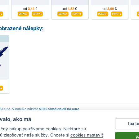
od
3,44
€
od
4,82
€
od
3,00
€
obrazené nálepky:
 s.r.o.
V ponuke nájdete
5193 samolepiek na auto
valo, ako má
piek
|
Obchodné podmienky
|
Ochrana osobných údajov
|
Cookies
|
Reklamačný poriadok
|
Iba t
lepky na stenu
|
fotomagnete mit eigenen fotos
|
magnesy na lodówkę
|
samolepky na auto
|
ečný nákup používame cookies. Niektoré sú
ú zlepšovať naše služby. Chcete si
cookies nastaviť
P