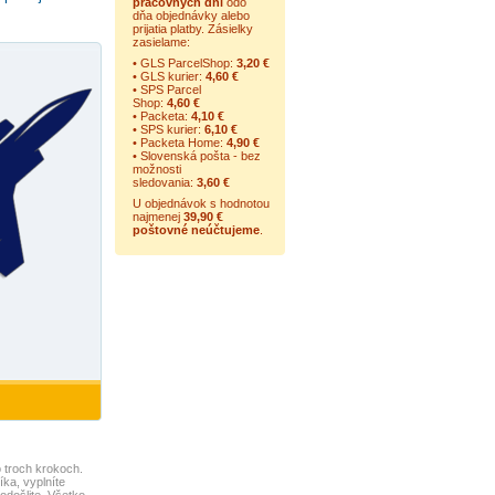
pracovných dní
odo
dňa objednávky alebo
prijatia platby. Zásielky
zasielame:
• GLS ParcelShop:
3,20 €
• GLS kurier:
4,60 €
• SPS Parcel
Shop:
4,60 €
• Packeta:
4,10 €
• SPS kurier:
6,10 €
• Packeta Home:
4,90 €
• Slovenská pošta - bez
možnosti
sledovania:
3,60 €
U objednávok s hodnotou
najmenej
39,90 €
poštovné neúčtujeme
.
 troch krokoch.
ka, vyplníte