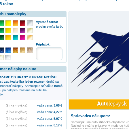
5 rokov
.
arbu samolepky
Vybraná farba:
prosím zvoľte farbu
:
Príplatok:
zmer nálepky na auto
ZAME OD HRANY K HRANE MOTÍVU!
sti
zadávajte iba jeden rozmer
, druhý sa
proporcií nálepky. Samolepka
stíhačka
nemá
e
, po nalepení zostane na aute iba
ív.
(šírka × výška)
vaša cena:
3,05
€
(šírka × výška)
vaša cena:
4,27
€
Sprievodca nákupom:
(šírka × výška)
vaša cena:
5,97
€
Samolepku na auto
stíhačka
objednáte vo
(šírka × výška)
vaša cena:
8,17
€
Následne vložíte pripravený motív do koší