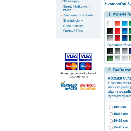
3D nálepky
životnosťou 3-
Stredy hliníkových
kolies
1. Vyberte f
Znamenie zverokruhu
Slnečné clony
Čínske znaky
Štartové čísla
Špeciálna fólia
2. Zvoľte ro
Akceptujeme všetky bežné
platobné karty
ROZMER UVÁD
U vlastnej veľko
dopočíta podľa 
žiadne pozadi
vyobrazený mot
10×8 cm
15×12 cm
20×16 cm
25×20 cm