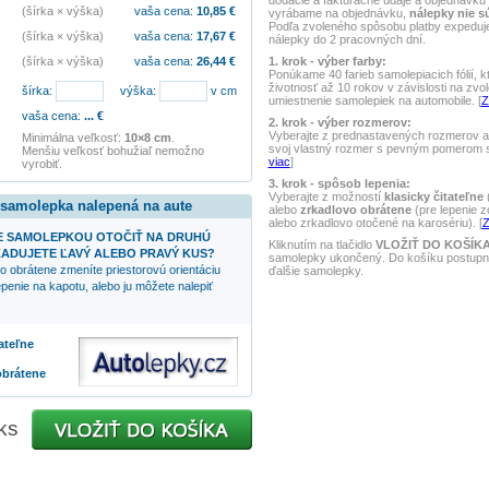
dodacie a fakturačné údaje a objednávku 
(šírka × výška)
vaša cena:
10,85
€
vyrábame na objednávku,
nálepky nie s
Podľa zvoleného spôsobu platby expedu
(šírka × výška)
vaša cena:
17,67
€
nálepky do 2 pracovných dní.
1. krok - výber farby:
(šírka × výška)
vaša cena:
26,44
€
Ponúkame 40 farieb samolepiacich fólií, k
životnosť až 10 rokov v závislosti na zvo
šírka:
výška:
v cm
umiestnenie samolepiek na automobile. [
Z
vaša cena:
...
€
2. krok - výber rozmerov:
Vyberajte z prednastavených rozmerov al
Minimálna veľkosť:
10×8 cm
.
svoj vlastný rozmer s pevným pomerom st
Menšiu veľkosť bohužiaľ nemožno
viac
]
vyrobiť.
3. krok - spôsob lepenia:
Vyberajte z možností
klasicky čitateľne
(
 samolepka nalepená na aute
alebo
zrkadlovo obrátene
(pre lepenie z
alebo zrkadlovo otočené na karosériu). [
Z
 SAMOLEPKOU OTOČIŤ NA DRUHÚ
Kliknutím na tlačidlo
VLOŽIŤ DO KOŠÍK
ADUJETE ĽAVÝ ALEBO PRAVÝ KUS?
samolepky ukončený. Do košíku postupne
o obrátene zmeníte priestorovú orientáciu
ďalšie samolepky.
penie na kapotu, alebo ju môžete nalepiť
tateľne
obrátene
ks