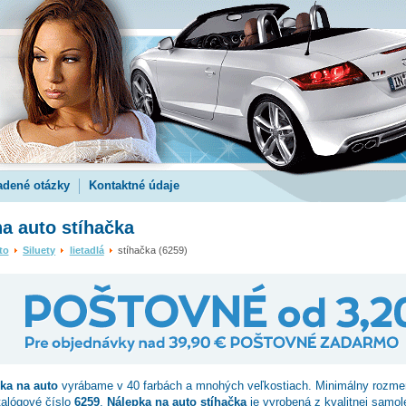
adené otázky
Kontaktné údaje
a auto stíhačka
to
Siluety
lietadlá
stíhačka (6259)
čka
na auto
vyrábame v 40 farbách a mnohých veľkostiach. Minimálny rozme
talógové číslo
6259
.
Nálepka na auto stíhačka
je vyrobená z kvalitnej samole