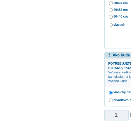
30×24 cm
40×32 cm
50×40 cm
vlastný
3. Ako bude
POTREBUJETE
STRANU? POŽ
Voľbou zrkadlov
samolepky na le
zospodu skla.
klasicky či
zrkadlovo 