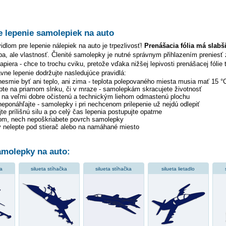
e lepenie samolepiek na auto
dlom pre lepenie nálepiek na auto je trpezlivosť!
Prenášacia fólia má slabš
hyba, ale vlastnosť. Členité samolepky je nutné správnym přihlazením preniesť 
piera - chce to trochu cviku, pretože vďaka nižšej lepivosti prenášacej fólie 
ávne lepenie dodržujte nasledujúce pravidlá:
 nesmie byť ani teplo, ani zima - teplota polepovaného miesta musia mať 15 °
pte na priamom slnku, či v mraze - samolepkám skracujete životnosť
y na veľmi dobre očistenú a technickým liehom odmastenú plochu
 neponáhľajte - samolepky i pri nechcenom prilepenie už nejdú odlepiť
te prílišnú silu a po celý čas lepenia postupujte opatrne
tom, nech nepoškriabete povrch samolepky
 nelepte pod stierač alebo na namáhané miesto
molepky na auto:
ka
silueta stíhačka
silueta stíhačka
silueta lietadlo