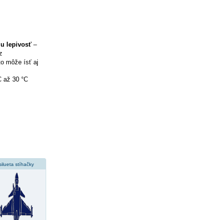
iu lepivosť
–
z
to môže ísť aj
C až 30 °C
silueta stíhačky