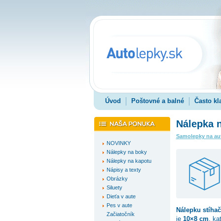
Úvod
Poštovné a balné
Často kl
Nálepka n
Samolepky na au
NOVINKY
Nálepky na boky
Nálepky na kapotu
Nápisy a texty
Obrázky
Siluety
Dieťa v aute
Pes v aute
Nálepku
stíha
Začiatočník
je
10×8 cm
, ka