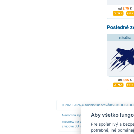
od
2,75
€
Posledné z
stíhačka
od
3,05
€
© 2020-2026 Autolepky.sk prevádzkuje
DOKI DOKI
Aby všetko fungo
Návod na lepenie
|
Návod na odstránenie samole
magnety na chladničku
|
nálepky dieťa v aute
|
ná
Pre spoľahlivý a bezp
živicové 3D nálepky
|
kalendáre z fotiek
potrebné, iné pomáhaj