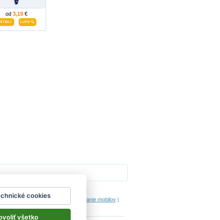
od
3,19
€
Impressum
echnické cookies
hodinový manžel česká lípa
|
porovnanie mobilov
|
ovoliť všetko