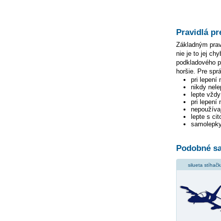
Pravidlá pr
Základným pravi
nie je to jej c
podkladového pa
horšie. Pre spr
pri lepení
nikdy nele
lepte vžd
pri lepení
nepoužívaj
lepte s ci
samolepky
Podobné sa
silueta stíhač