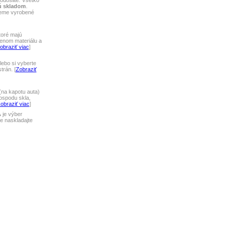
odošlite. Všetko
ú skladom
.
jeme vyrobené
toré majú
lenom materiálu a
obraziť viac
]
ebo si vyberte
rán. [
Zobraziť
na kapotu auta)
ospodu skla,
obraziť viac
]
A
je výber
 naskladajte