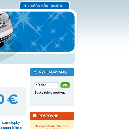
V košíku máte 0 položiek
Štítky tohto motívu:
r samolepky
Nálepky dodávame
do 5
piacej fólie
s