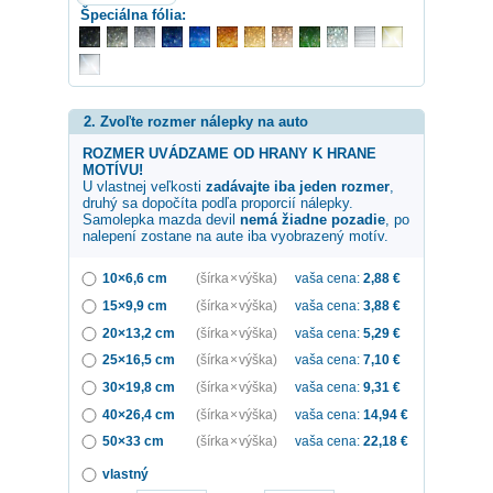
Špeciálna fólia:
2. Zvoľte rozmer nálepky na auto
ROZMER UVÁDZAME OD HRANY K HRANE
MOTÍVU!
U vlastnej veľkosti
zadávajte iba jeden rozmer
,
druhý sa dopočíta podľa proporcií nálepky.
Samolepka
mazda devil
nemá žiadne pozadie
, po
nalepení zostane na aute iba vyobrazený motív.
10×6,6 cm
(šírka × výška)
vaša cena:
2,88
€
15×9,9 cm
(šírka × výška)
vaša cena:
3,88
€
20×13,2 cm
(šírka × výška)
vaša cena:
5,29
€
25×16,5 cm
(šírka × výška)
vaša cena:
7,10
€
30×19,8 cm
(šírka × výška)
vaša cena:
9,31
€
40×26,4 cm
(šírka × výška)
vaša cena:
14,94
€
50×33 cm
(šírka × výška)
vaša cena:
22,18
€
vlastný