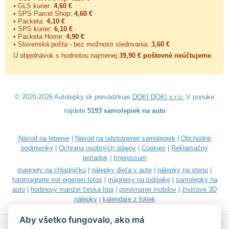
• GLS kurier:
4,60 €
• SPS Parcel Shop:
4,60 €
• Packeta:
4,10 €
• SPS kurier:
6,10 €
• Packeta Home:
4,90 €
• Slovenská pošta - bez možnosti sledovania:
3,60 €
U objednávok s hodnotou najmenej
39,90 € poštovné neúčtujeme
.
© 2020-2026 Autolepky.sk prevádzkuje
DOKI DOKI s.r.o.
V ponuke
nájdete
5193 samolepiek na auto
Návod na lepenie
|
Návod na odstránenie samolepiek
|
Obchodné
podmienky
|
Ochrana osobných údajov
|
Cookies
|
Reklamačný
poriadok
|
Impressum
magnety na chladničku
|
nálepky dieťa v aute
|
nálepky na stenu
|
fotomagnete mit eigenen fotos
|
magnesy na lodówkę
|
samolepky na
auto
|
hodinový manžel česká lípa
|
porovnanie mobilov
|
živicové 3D
nálepky
|
kalendáre z fotiek
Aby všetko fungovalo, ako má