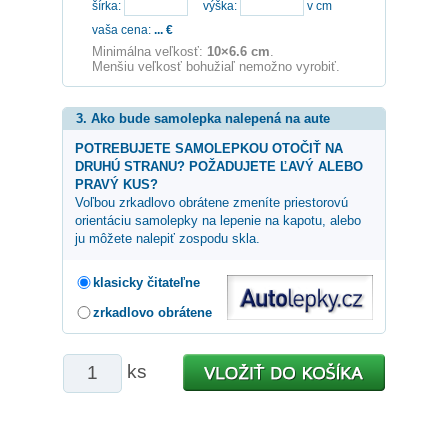
šírka:
výška:
v cm
vaša cena:
...
€
Minimálna veľkosť:
10×6.6 cm
.
Menšiu veľkosť bohužiaľ nemožno vyrobiť.
3. Ako bude samolepka nalepená na aute
POTREBUJETE SAMOLEPKOU OTOČIŤ NA
DRUHÚ STRANU? POŽADUJETE ĽAVÝ ALEBO
PRAVÝ KUS?
Voľbou zrkadlovo obrátene zmeníte priestorovú
orientáciu samolepky na lepenie na kapotu, alebo
ju môžete nalepiť zospodu skla.
klasicky čitateľne
zrkadlovo obrátene
ks