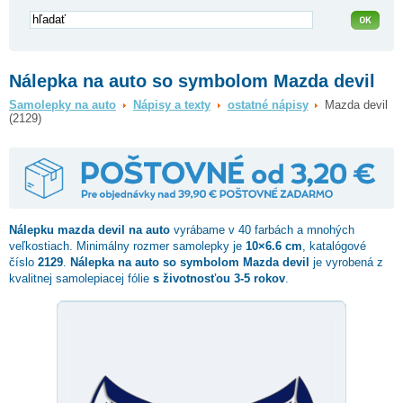
Nálepka na auto so symbolom Mazda devil
Samolepky na auto
Nápisy a texty
ostatné nápisy
Mazda devil
(2129)
Nálepku
mazda devil
na auto
vyrábame v 40 farbách a mnohých
veľkostiach. Minimálny rozmer samolepky je
10×6.6 cm
, katalógové
číslo
2129
.
Nálepka na auto so symbolom Mazda devil
je vyrobená z
kvalitnej samolepiacej fólie
s životnosťou 3-5 rokov
.