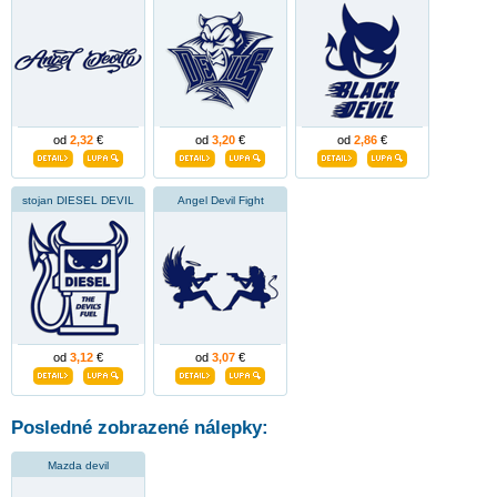
od
2,32
€
od
3,20
€
od
2,86
€
stojan DIESEL DEVIL
Angel Devil Fight
od
3,12
€
od
3,07
€
Posledné zobrazené nálepky:
Mazda devil