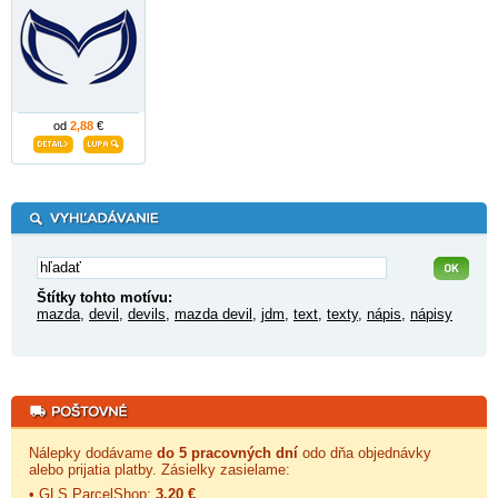
od
2,88
€
Štítky tohto motívu:
mazda
,
devil
,
devils
,
mazda devil
,
jdm
,
text
,
texty
,
nápis
,
nápisy
Nálepky dodávame
do 5 pracovných dní
odo dňa objednávky
alebo prijatia platby. Zásielky zasielame:
• GLS ParcelShop:
3,20 €