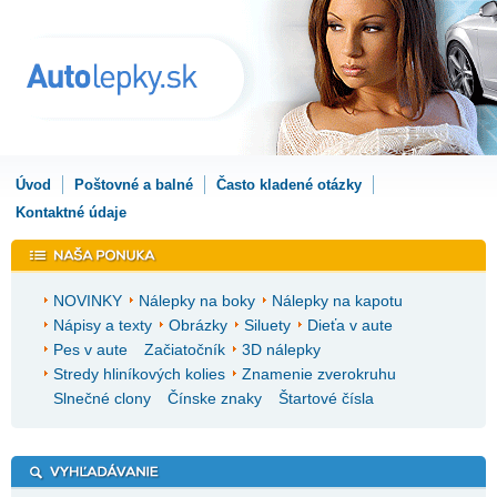
Úvod
Poštovné a balné
Často kladené otázky
Kontaktné údaje
NOVINKY
Nálepky na boky
Nálepky na kapotu
Nápisy a texty
Obrázky
Siluety
Dieťa v aute
Pes v aute
Začiatočník
3D nálepky
Stredy hliníkových kolies
Znamenie zverokruhu
Slnečné clony
Čínske znaky
Štartové čísla