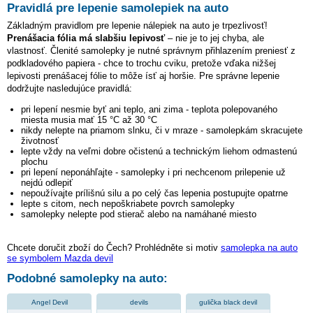
Pravidlá pre lepenie samolepiek na auto
Základným pravidlom pre lepenie nálepiek na auto je trpezlivosť!
Prenášacia fólia má slabšiu lepivosť
– nie je to jej chyba, ale
vlastnosť. Členité samolepky je nutné správnym přihlazením preniesť z
podkladového papiera - chce to trochu cviku, pretože vďaka nižšej
lepivosti prenášacej fólie to môže ísť aj horšie. Pre správne lepenie
dodržujte nasledujúce pravidlá:
pri lepení nesmie byť ani teplo, ani zima - teplota polepovaného
miesta musia mať 15 °C až 30 °C
nikdy nelepte na priamom slnku, či v mraze - samolepkám skracujete
životnosť
lepte vždy na veľmi dobre očistenú a technickým liehom odmastenú
plochu
pri lepení neponáhľajte - samolepky i pri nechcenom prilepenie už
nejdú odlepiť
nepoužívajte prílišnú silu a po celý čas lepenia postupujte opatrne
lepte s citom, nech nepoškriabete povrch samolepky
samolepky nelepte pod stierač alebo na namáhané miesto
Chcete doručit zboží do Čech? Prohlédněte si motiv
samolepka na auto
se symbolem Mazda devil
Podobné samolepky na auto:
Angel Devil
devils
gulička black devil