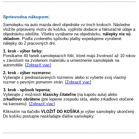
Sprievodca nákupom:
Samolepku na auto
mazda devil
objednáte vo troch krokoch. Následne
vložíte pripravený motív do košíka, vyplníte dodacie a fakturačné údaje a
objednávku odošlite. Všetko vyrábame na objednávku,
nálepky nie sú
skladom
. Podľa zvoleného spôsobu platby expedujeme vyrobené
nálepky do 2 pracovných dní.
1. krok - výber farby:
Ponúkame 40 farieb samolepiacich fólií, ktoré majú životnosť až 10 rokov
v závislosti na zvolenom materiálu a umiestnenie samolepiek na
automobile. [
Zobraziť viac
]
2. krok - výber rozmerov:
Vyberajte z prednastavených rozmerov alebo si vyberte svoj vlastný
rozmer s pevným pomerom strán. [
Zobraziť viac
]
3. krok - spôsob lepenia:
Vyberajte z možností
klasicky čitateľne
(na kapotu auta) alebo
zrkadlovo obrátene
(pre lepenie zospodu skla, alebo zrkadlovo otočené
na karosériu). [
Zobraziť viac
]
Kliknutím na tlačidlo
VLOŽIŤ DO KOŠÍKA
je výber samolepky ukončený.
Do košíku postupne naskladajte ďalšie samolepky.