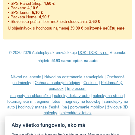
• SPS Parcel Shop:
4,60 €
• Packeta:
4,10 €
• SPS kurier:
6,10 €
• Packeta Home:
4,90 €
• Slovenská pošta - bez možnosti sledovania:
3,60 €
U objednávok s hodnotou najmenej
39,90 € poštovné neúčtujeme
.
© 2020-2026 Autolepky.sk prevádzkuje
DOKI DOKI s.r.o.
V ponuke
nájdete
5193 samolepiek na auto
Návod na lepenie
|
Návod na odstránenie samolepiek
|
Obchodné
podmienky
|
Ochrana osobných údajov
|
Cookies
|
Reklamačný
poriadok
|
Impressum
magnety na chladničku
|
nálepky dieťa v aute
|
nálepky na stenu
|
fotomagnete mit eigenen fotos
|
magnesy na lodówkę
|
samolepky na
auto
|
hodinový manžel česká lípa
|
porovnanie mobilov
|
živicové 3D
nálepky
|
kalendáre z fotiek
Aby všetko fungovalo, ako má
Pre spoľahlivý a bezpečný nákup používame cookies.