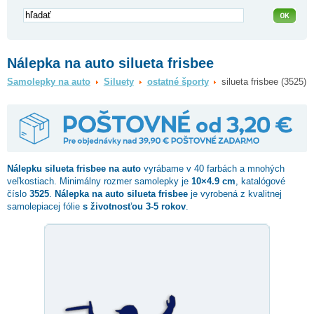
Nálepka na auto silueta frisbee
Samolepky na auto
Siluety
ostatné športy
silueta frisbee (3525)
Nálepku
silueta frisbee
na auto
vyrábame v 40 farbách a mnohých
veľkostiach. Minimálny rozmer samolepky je
10×4.9 cm
, katalógové
číslo
3525
.
Nálepka na auto silueta frisbee
je vyrobená z kvalitnej
samolepiacej fólie
s životnosťou 3-5 rokov
.