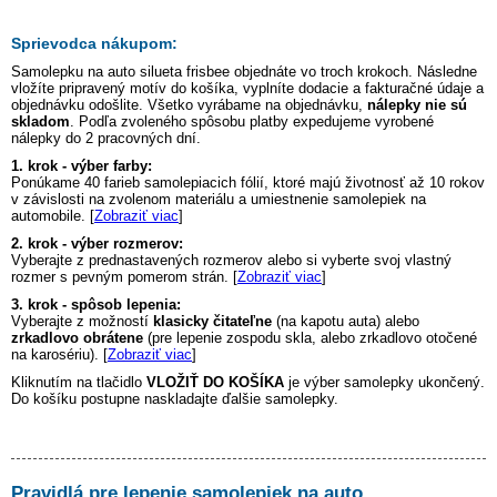
Sprievodca nákupom:
Samolepku na auto
silueta frisbee
objednáte vo troch krokoch. Následne
vložíte pripravený motív do košíka, vyplníte dodacie a fakturačné údaje a
objednávku odošlite. Všetko vyrábame na objednávku,
nálepky nie sú
skladom
. Podľa zvoleného spôsobu platby expedujeme vyrobené
nálepky do 2 pracovných dní.
1. krok - výber farby:
Ponúkame 40 farieb samolepiacich fólií, ktoré majú životnosť až 10 rokov
v závislosti na zvolenom materiálu a umiestnenie samolepiek na
automobile. [
Zobraziť viac
]
2. krok - výber rozmerov:
Vyberajte z prednastavených rozmerov alebo si vyberte svoj vlastný
rozmer s pevným pomerom strán. [
Zobraziť viac
]
3. krok - spôsob lepenia:
Vyberajte z možností
klasicky čitateľne
(na kapotu auta) alebo
zrkadlovo obrátene
(pre lepenie zospodu skla, alebo zrkadlovo otočené
na karosériu). [
Zobraziť viac
]
Kliknutím na tlačidlo
VLOŽIŤ DO KOŠÍKA
je výber samolepky ukončený.
Do košíku postupne naskladajte ďalšie samolepky.
Pravidlá pre lepenie samolepiek na auto