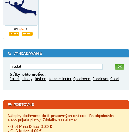
od
2,67
€
Štítky tohto motívu:
šalieť
,
siluety
,
frisbee
,
lietacie tanier
,
športovec
,
športovci
,
šport
Nálepky dodávame
do 5 pracovných dní
odo dňa objednávky
alebo prijatia platby. Zásielky zasielame:
• GLS ParcelShop:
3,20 €
• GLS kurier:
4,60 €