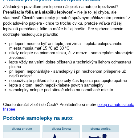
Základným pravidlom pre lepenie nálepiek na auto je trpezlivosť!
Prenášacia fólia má slabšiu lepivosť
– nie je to jej chyba, ale
vlastnosť. Členité samolepky je nutné správnym přihlazením preniesť z
podkladového papiera - chce to trochu cviku, pretože vďaka nižšej
lepivosti prenášacej fólie to môže ísť aj horšie. Pre správne lepenie
dodržujte nasledujúce pravidlá:
pri lepení nesmie byť ani teplo, ani zima - teplota polepovaného
miesta musia mať 15 °C až 30 °C
nikdy nelepte na priamom slnku, či v mraze - samolepkám skracujete
životnosť
lepte vždy na veľmi dobre očistenú a technickým liehom odmastenú
plochu
pri lepení neponáhľajte - samolepky i pri nechcenom prilepenie už
nejdú odlepiť
nepoužívajte prílišnú silu a po celý čas lepenia postupujte opatrne
lepte s citom, nech nepoškriabete povrch samolepky
samolepky nelepte pod stierač alebo na namáhané miesto
Chcete doručit zboží do Čech? Prohlédněte si motiv
polep na auto silueta
frisbee
Podobné samolepky na auto:
silueta enduro
silueta čivava
silueta streľba