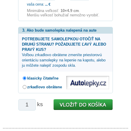
vaša cena:
...
€
Minimálna veľkosť:
10×4.9 cm
.
Menšiu veľkosť bohužiaľ nemožno vyrobiť.
3. Ako bude samolepka nalepená na aute
POTREBUJETE SAMOLEPKOU OTOČIŤ NA
DRUHÚ STRANU? POŽADUJETE ĽAVÝ ALEBO
PRAVÝ KUS?
Voľbou zrkadlovo obrátene zmeníte priestorovú
orientáciu samolepky na lepenie na kapotu, alebo
ju môžete nalepiť zospodu skla.
klasicky čitateľne
zrkadlovo obrátene
ks