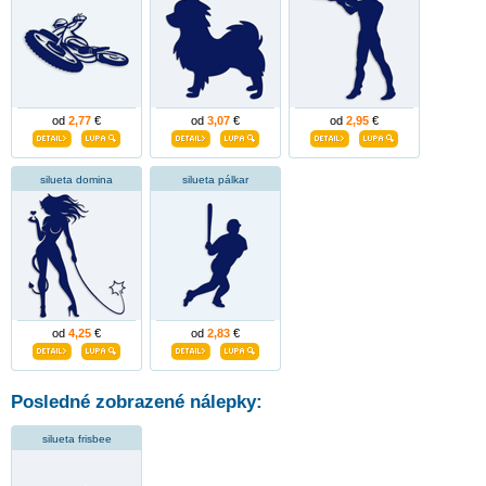
od
2,77
€
od
3,07
€
od
2,95
€
silueta domina
silueta pálkar
od
4,25
€
od
2,83
€
Posledné zobrazené nálepky:
silueta frisbee