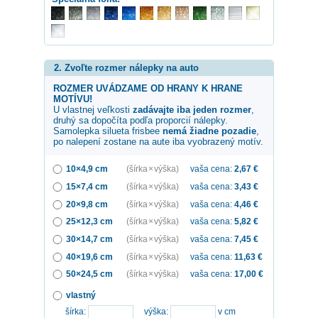
2. Zvoľte rozmer nálepky na auto
ROZMER UVÁDZAME OD HRANY K HRANE
MOTÍVU!
U vlastnej veľkosti
zadávajte iba jeden rozmer
,
druhý sa dopočíta podľa proporcií nálepky.
Samolepka
silueta frisbee
nemá žiadne pozadie
,
po nalepení zostane na aute iba vyobrazený motív.
10×4,9 cm
(šírka × výška)
vaša cena:
2,67
€
15×7,4 cm
(šírka × výška)
vaša cena:
3,43
€
20×9,8 cm
(šírka × výška)
vaša cena:
4,46
€
25×12,3 cm
(šírka × výška)
vaša cena:
5,82
€
30×14,7 cm
(šírka × výška)
vaša cena:
7,45
€
40×19,6 cm
(šírka × výška)
vaša cena:
11,63
€
50×24,5 cm
(šírka × výška)
vaša cena:
17,00
€
vlastný
šírka:
výška:
v cm