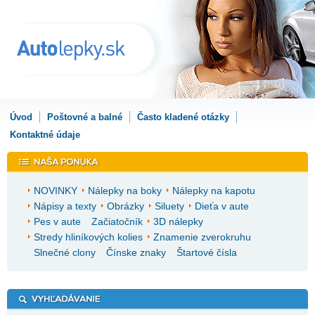
Úvod
Poštovné a balné
Často kladené otázky
Kontaktné údaje
NOVINKY
Nálepky na boky
Nálepky na kapotu
Nápisy a texty
Obrázky
Siluety
Dieťa v aute
Pes v aute
Začiatočník
3D nálepky
Stredy hliníkových kolies
Znamenie zverokruhu
Slnečné clony
Čínske znaky
Štartové čísla