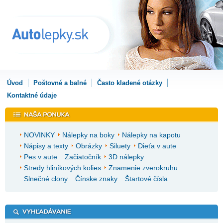
Úvod
Poštovné a balné
Často kladené otázky
Kontaktné údaje
NOVINKY
Nálepky na boky
Nálepky na kapotu
Nápisy a texty
Obrázky
Siluety
Dieťa v aute
Pes v aute
Začiatočník
3D nálepky
Stredy hliníkových kolies
Znamenie zverokruhu
Slnečné clony
Čínske znaky
Štartové čísla