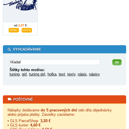
od
2,97
€
Štítky tohto motívu:
tuning
,
girl
,
tuning girl
,
holka
,
text
,
texty
,
nápis
,
nápisy
Nálepky dodávame
do 5 pracovných dní
odo dňa objednávky
alebo prijatia platby. Zásielky zasielame:
• GLS ParcelShop:
3,20 €
• GLS kurier:
4,60 €