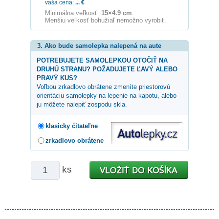
vaša cena:
...
€
Minimálna veľkosť:
15×4.9 cm
.
Menšiu veľkosť bohužiaľ nemožno vyrobiť.
3. Ako bude samolepka nalepená na aute
POTREBUJETE SAMOLEPKOU OTOČIŤ NA
DRUHÚ STRANU? POŽADUJETE ĽAVÝ ALEBO
PRAVÝ KUS?
Voľbou zrkadlovo obrátene zmeníte priestorovú
orientáciu samolepky na lepenie na kapotu, alebo
ju môžete nalepiť zospodu skla.
klasicky čitateľne
zrkadlovo obrátene
ks