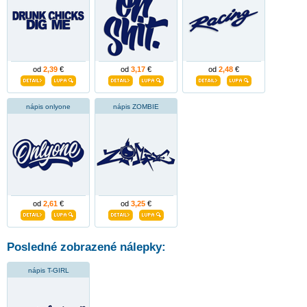
od
2,39
€
od
3,17
€
od
2,48
€
nápis onlyone
nápis ZOMBIE
od
2,61
€
od
3,25
€
Posledné zobrazené nálepky:
nápis T-GIRL