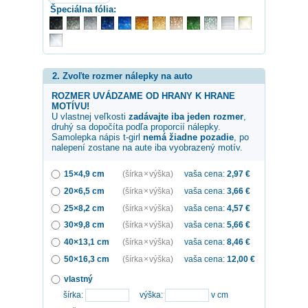
Špeciálna fólia:
2. Zvoľte rozmer nálepky na auto
ROZMER UVÁDZAME OD HRANY K HRANE
MOTÍVU!
U vlastnej veľkosti
zadávajte iba jeden rozmer
,
druhý sa dopočíta podľa proporcií nálepky.
Samolepka
nápis t-girl
nemá žiadne pozadie
, po
nalepení zostane na aute iba vyobrazený motív.
15×4,9 cm
(šírka × výška)
vaša cena:
2,97
€
20×6,5 cm
(šírka × výška)
vaša cena:
3,66
€
25×8,2 cm
(šírka × výška)
vaša cena:
4,57
€
30×9,8 cm
(šírka × výška)
vaša cena:
5,66
€
40×13,1 cm
(šírka × výška)
vaša cena:
8,46
€
50×16,3 cm
(šírka × výška)
vaša cena:
12,00
€
vlastný
šírka:
výška:
v cm