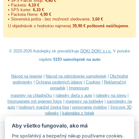
• SPS Parcel Shop:
4,60 €
• Packeta:
4,10 €
• SPS kurier:
6,10 €
• Packeta Home:
4,90 €
• Slovenská pošta - bez možnosti sledovania:
3,60 €
U objednávok s hodnotou najmenej
39,90 € poštovné neúčtujeme
.
© 2020-2026 Autolepky.sk prevádzkuje
DOKI DOKI s.r.o.
V ponuke
nájdete
5193 samolepiek na auto
Návod na lepenie
|
Návod na odstránenie samolepiek
|
Obchodné
podmienky
|
Ochrana osobných údajov
|
Cookies
|
Reklamačný
poriadok
|
Impressum
magnety na chladničku
|
nálepky dieťa v aute
|
nálepky na stenu
|
fotomagnete mit eigenen fotos
|
magnesy na lodówkę
|
samolepky na
auto
|
hodinový manžel česká lípa
|
porovnanie mobilov
|
živicové 3D
nálepky
|
kalendáre z fotiek
Aby všetko fungovalo, ako má
Pre spoľahlivý a bezpečný nákup používame cookies.