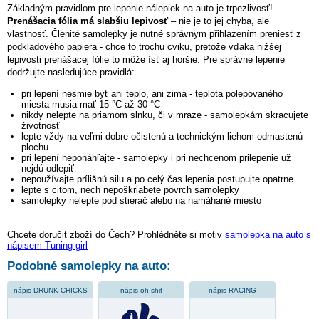
Základným pravidlom pre lepenie nálepiek na auto je trpezlivosť!
Prenášacia fólia má slabšiu lepivosť
– nie je to jej chyba, ale
vlastnosť. Členité samolepky je nutné správnym přihlazením preniesť z
podkladového papiera - chce to trochu cviku, pretože vďaka nižšej
lepivosti prenášacej fólie to môže ísť aj horšie. Pre správne lepenie
dodržujte nasledujúce pravidlá:
pri lepení nesmie byť ani teplo, ani zima - teplota polepovaného
miesta musia mať 15 °C až 30 °C
nikdy nelepte na priamom slnku, či v mraze - samolepkám skracujete
životnosť
lepte vždy na veľmi dobre očistenú a technickým liehom odmastenú
plochu
pri lepení neponáhľajte - samolepky i pri nechcenom prilepenie už
nejdú odlepiť
nepoužívajte prílišnú silu a po celý čas lepenia postupujte opatrne
lepte s citom, nech nepoškriabete povrch samolepky
samolepky nelepte pod stierač alebo na namáhané miesto
Chcete doručit zboží do Čech? Prohlédněte si motiv
samolepka na auto s
nápisem Tuning girl
Podobné samolepky na auto:
nápis DRUNK CHICKS
nápis oh shit
nápis RACING