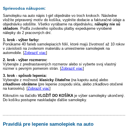
Sprievodca nákupom:
Samolepku na auto
nápis t-girl
objednáte vo troch krokoch. Následne
vložíte pripravený motív do košíka, vyplníte dodacie a fakturačné údaje a
objednávku odošlite. Všetko vyrábame na objednávku,
nálepky nie sú
skladom
. Podľa zvoleného spôsobu platby expedujeme vyrobené
nálepky do 2 pracovných dní.
1. krok - výber farby:
Ponúkame 40 farieb samolepiacich fólií, ktoré majú životnosť až 10 rokov
v závislosti na zvolenom materiálu a umiestnenie samolepiek na
automobile. [
Zobraziť viac
]
2. krok - výber rozmerov:
Vyberajte z prednastavených rozmerov alebo si vyberte svoj vlastný
rozmer s pevným pomerom strán. [
Zobraziť viac
]
3. krok - spôsob lepenia:
Vyberajte z možností
klasicky čitateľne
(na kapotu auta) alebo
zrkadlovo obrátene
(pre lepenie zospodu skla, alebo zrkadlovo otočené
na karosériu). [
Zobraziť viac
]
Kliknutím na tlačidlo
VLOŽIŤ DO KOŠÍKA
je výber samolepky ukončený.
Do košíku postupne naskladajte ďalšie samolepky.
Pravidlá pre lepenie samolepiek na auto