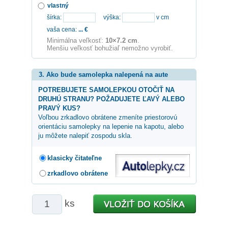
vlastný
šírka:
výška:
v cm
vaša cena:
...
€
Minimálna veľkosť:
10×7.2 cm
.
Menšiu veľkosť bohužiaľ nemožno vyrobiť.
3. Ako bude samolepka nalepená na aute
POTREBUJETE SAMOLEPKOU OTOČIŤ NA
DRUHÚ STRANU? POŽADUJETE ĽAVÝ ALEBO
PRAVÝ KUS?
Voľbou zrkadlovo obrátene zmeníte priestorovú
orientáciu samolepky na lepenie na kapotu, alebo
ju môžete nalepiť zospodu skla.
klasicky čitateľne
zrkadlovo obrátene
ks