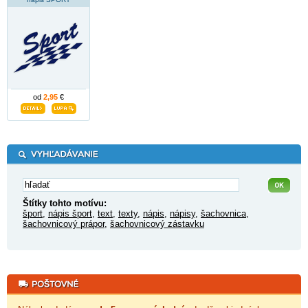
od
2,95
€
Štítky tohto motívu:
šport
,
nápis šport
,
text
,
texty
,
nápis
,
nápisy
,
šachovnica
,
šachovnicový prápor
,
šachovnicový zástavku