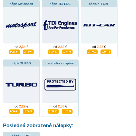
nápis Motorsport
nápis TDI ENG
nápis KIT-CAR
od
2,34
€
od
2,62
€
od
2,22
€
nápis TURBO
basebolka s nápisom
od
2,22
€
od
2,53
€
Posledné zobrazené nálepky:
nápis SPORT