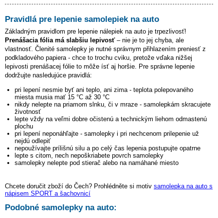
Pravidlá pre lepenie samolepiek na auto
Základným pravidlom pre lepenie nálepiek na auto je trpezlivosť!
Prenášacia fólia má slabšiu lepivosť
– nie je to jej chyba, ale
vlastnosť. Členité samolepky je nutné správnym přihlazením preniesť z
podkladového papiera - chce to trochu cviku, pretože vďaka nižšej
lepivosti prenášacej fólie to môže ísť aj horšie. Pre správne lepenie
dodržujte nasledujúce pravidlá:
pri lepení nesmie byť ani teplo, ani zima - teplota polepovaného
miesta musia mať 15 °C až 30 °C
nikdy nelepte na priamom slnku, či v mraze - samolepkám skracujete
životnosť
lepte vždy na veľmi dobre očistenú a technickým liehom odmastenú
plochu
pri lepení neponáhľajte - samolepky i pri nechcenom prilepenie už
nejdú odlepiť
nepoužívajte prílišnú silu a po celý čas lepenia postupujte opatrne
lepte s citom, nech nepoškriabete povrch samolepky
samolepky nelepte pod stierač alebo na namáhané miesto
Chcete doručit zboží do Čech? Prohlédněte si motiv
samolepka na auto s
nápisem SPORT a šachovnicí
Podobné samolepky na auto: