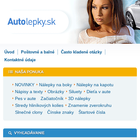
Úvod
Poštovné a balné
Často kladené otázky
Kontaktné údaje
NOVINKY
Nálepky na boky
Nálepky na kapotu
Nápisy a texty
Obrázky
Siluety
Dieťa v aute
Pes v aute
Začiatočník
3D nálepky
Stredy hliníkových kolies
Znamenie zverokruhu
Slnečné clony
Čínske znaky
Štartové čísla