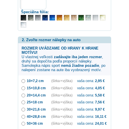
Špeciálna fólia:
2. Zvoľte rozmer nálepky na auto
ROZMER UVÁDZAME OD HRANY K HRANE
MOTÍVU!
U vlastnej veľkosti
zadávajte iba jeden rozmer
,
druhý sa dopočíta podľa proporcií nálepky.
Samolepka
nápis sport
nemá žiadne pozadie
, po
nalepení zostane na aute iba vyobrazený motív.
10×7,2 cm
(šírka × výška)
vaša cena:
2,95
€
15×10,8 cm
(šírka × výška)
vaša cena:
4,05
€
20×14,4 cm
(šírka × výška)
vaša cena:
5,58
€
25×18 cm
(šírka × výška)
vaša cena:
7,56
€
30×21,6 cm
(šírka × výška)
vaša cena:
9,97
€
40×28,8 cm
(šírka × výška)
vaša cena:
16,11
€
50×36 cm
(šírka × výška)
vaša cena:
24,01
€