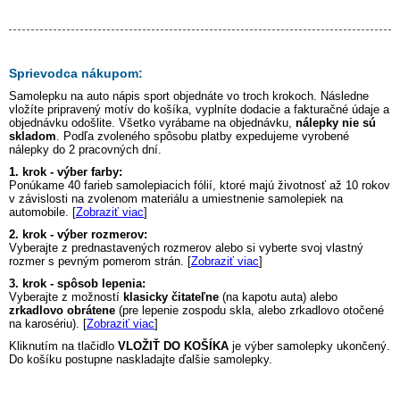
Sprievodca nákupom:
Samolepku na auto
nápis sport
objednáte vo troch krokoch. Následne
vložíte pripravený motív do košíka, vyplníte dodacie a fakturačné údaje a
objednávku odošlite. Všetko vyrábame na objednávku,
nálepky nie sú
skladom
. Podľa zvoleného spôsobu platby expedujeme vyrobené
nálepky do 2 pracovných dní.
1. krok - výber farby:
Ponúkame 40 farieb samolepiacich fólií, ktoré majú životnosť až 10 rokov
v závislosti na zvolenom materiálu a umiestnenie samolepiek na
automobile. [
Zobraziť viac
]
2. krok - výber rozmerov:
Vyberajte z prednastavených rozmerov alebo si vyberte svoj vlastný
rozmer s pevným pomerom strán. [
Zobraziť viac
]
3. krok - spôsob lepenia:
Vyberajte z možností
klasicky čitateľne
(na kapotu auta) alebo
zrkadlovo obrátene
(pre lepenie zospodu skla, alebo zrkadlovo otočené
na karosériu). [
Zobraziť viac
]
Kliknutím na tlačidlo
VLOŽIŤ DO KOŠÍKA
je výber samolepky ukončený.
Do košíku postupne naskladajte ďalšie samolepky.