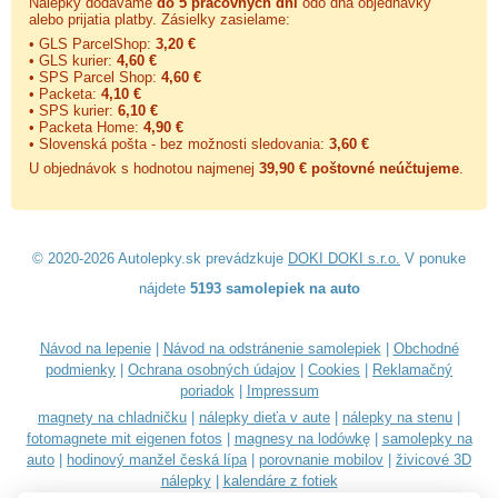
Nálepky dodávame
do 5 pracovných dní
odo dňa objednávky
alebo prijatia platby. Zásielky zasielame:
• GLS ParcelShop:
3,20 €
• GLS kurier:
4,60 €
• SPS Parcel Shop:
4,60 €
• Packeta:
4,10 €
• SPS kurier:
6,10 €
• Packeta Home:
4,90 €
• Slovenská pošta - bez možnosti sledovania:
3,60 €
U objednávok s hodnotou najmenej
39,90 € poštovné neúčtujeme
.
© 2020-2026 Autolepky.sk prevádzkuje
DOKI DOKI s.r.o.
V ponuke
nájdete
5193 samolepiek na auto
Návod na lepenie
|
Návod na odstránenie samolepiek
|
Obchodné
podmienky
|
Ochrana osobných údajov
|
Cookies
|
Reklamačný
poriadok
|
Impressum
magnety na chladničku
|
nálepky dieťa v aute
|
nálepky na stenu
|
fotomagnete mit eigenen fotos
|
magnesy na lodówkę
|
samolepky na
auto
|
hodinový manžel česká lípa
|
porovnanie mobilov
|
živicové 3D
nálepky
|
kalendáre z fotiek