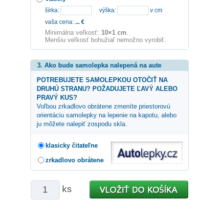
šírka:
výška:
v cm
vaša cena:
...
€
Minimálna veľkosť:
10×1 cm
.
Menšiu veľkosť bohužiaľ nemožno vyrobiť.
3. Ako bude samolepka nalepená na aute
POTREBUJETE SAMOLEPKOU OTOČIŤ NA
DRUHÚ STRANU? POŽADUJETE ĽAVÝ ALEBO
PRAVÝ KUS?
Voľbou zrkadlovo obrátene zmeníte priestorovú
orientáciu samolepky na lepenie na kapotu, alebo
ju môžete nalepiť zospodu skla.
klasicky čitateľne
zrkadlovo obrátene
ks