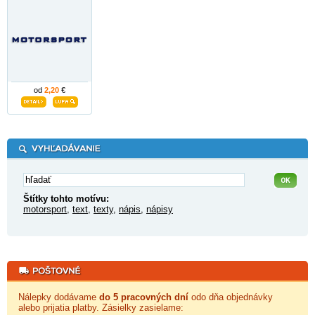
od
2,20
€
Štítky tohto motívu:
motorsport
,
text
,
texty
,
nápis
,
nápisy
Nálepky dodávame
do 5 pracovných dní
odo dňa objednávky
alebo prijatia platby. Zásielky zasielame: