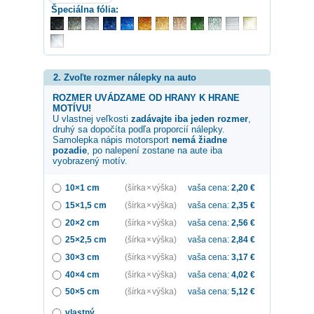
Špeciálna fólia:
2. Zvoľte rozmer nálepky na auto
ROZMER UVÁDZAME OD HRANY K HRANE
MOTÍVU!
U vlastnej veľkosti
zadávajte iba jeden rozmer
,
druhý sa dopočíta podľa proporcií nálepky.
Samolepka
nápis motorsport
nemá žiadne
pozadie
, po nalepení zostane na aute iba
vyobrazený motív.
10×1 cm
(šírka × výška)
vaša cena:
2,20
€
15×1,5 cm
(šírka × výška)
vaša cena:
2,35
€
20×2 cm
(šírka × výška)
vaša cena:
2,56
€
25×2,5 cm
(šírka × výška)
vaša cena:
2,84
€
30×3 cm
(šírka × výška)
vaša cena:
3,17
€
40×4 cm
(šírka × výška)
vaša cena:
4,02
€
50×5 cm
(šírka × výška)
vaša cena:
5,12
€
vlastný