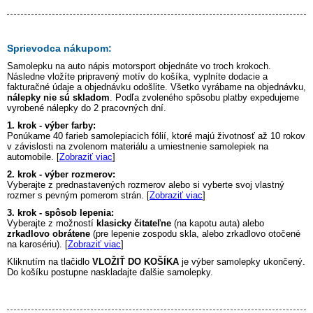
Sprievodca nákupom:
Samolepku na auto
nápis motorsport
objednáte vo troch krokoch.
Následne vložíte pripravený motív do košíka, vyplníte dodacie a
fakturačné údaje a objednávku odošlite. Všetko vyrábame na objednávku,
nálepky nie sú skladom
. Podľa zvoleného spôsobu platby expedujeme
vyrobené nálepky do 2 pracovných dní.
1. krok - výber farby:
Ponúkame 40 farieb samolepiacich fólií, ktoré majú životnosť až 10 rokov
v závislosti na zvolenom materiálu a umiestnenie samolepiek na
automobile. [
Zobraziť viac
]
2. krok - výber rozmerov:
Vyberajte z prednastavených rozmerov alebo si vyberte svoj vlastný
rozmer s pevným pomerom strán. [
Zobraziť viac
]
3. krok - spôsob lepenia:
Vyberajte z možností
klasicky čitateľne
(na kapotu auta) alebo
zrkadlovo obrátene
(pre lepenie zospodu skla, alebo zrkadlovo otočené
na karosériu). [
Zobraziť viac
]
Kliknutím na tlačidlo
VLOŽIŤ DO KOŠÍKA
je výber samolepky ukončený.
Do košíku postupne naskladajte ďalšie samolepky.