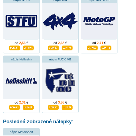
od
2,56
€
od
2,68
€
od
2,71
€
nápis Hellashift
nápis FUCK ME
od
2,31
€
od
3,55
€
Posledné zobrazené nálepky:
nápis Motorsport