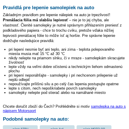
Pravidlá pre lepenie samolepiek na auto
Základným pravidlom pre lepenie nálepiek na auto je trpezlivosť!
Prenášacia fólia má slabšiu lepivosť
– nie je to jej chyba, ale
vlastnosť. Členité samolepky je nutné správnym přihlazením preniesť z
podkladového papiera - chce to trochu cviku, pretože vďaka nižšej
lepivosti prenášacej fólie to môže ísť aj horšie. Pre správne lepenie
dodržujte nasledujúce pravidlá:
pri lepení nesmie byť ani teplo, ani zima - teplota polepovaného
miesta musia mať 15 °C až 30 °C
nikdy nelepte na priamom slnku, či v mraze - samolepkám skracujete
životnosť
lepte vždy na veľmi dobre očistenú a technickým liehom odmastenú
plochu
pri lepení neponáhľajte - samolepky i pri nechcenom prilepenie už
nejdú odlepiť
nepoužívajte prílišnú silu a po celý čas lepenia postupujte opatrne
lepte s citom, nech nepoškriabete povrch samolepky
samolepky nelepte pod stierač alebo na namáhané miesto
Chcete doručit zboží do Čech? Prohlédněte si motiv
samolepka na auto s
nápisem Motorsport
Podobné samolepky na auto:
nápis STFU
nápis 4x4
nápis MOTO GP