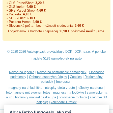
• GLS ParcelShop:
3,20 €
• GLS kurier:
4,60 €
• SPS Parcel Shop:
4,60 €
• Packeta:
4,10 €
• SPS kurier:
6,10 €
• Packeta Home:
4,90 €
• Slovenská pošta - bez možnosti sledovania:
3,60 €
U objednávok s hodnotou najmenej
39,90 € poštovné neúčtujeme
.
© 2020-2026 Autolepky.sk prevádzkuje
DOKI DOKI s.r.o.
V ponuke
nájdete
5193 samolepiek na auto
Návod na lepenie
|
Návod na odstránenie samolepiek
|
Obchodné
podmienky
|
Ochrana osobných údajov
|
Cookies
|
Reklamačný
poriadok
|
Impressum
magnety na chladničku
|
nálepky dieťa v aute
|
nálepky na stenu
|
fotomagnete mit eigenen fotos
|
magnesy na lodówkę
|
samolepky na
auto
|
hodinový manžel česká lípa
|
porovnanie mobilov
|
živicové 3D
nálepky
|
kalendáre z fotiek
Aby všetko fungovalo, ako má