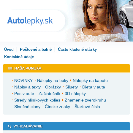
Úvod
Poštovné a balné
Často kladené otázky
Kontaktné údaje
NOVINKY
Nálepky na boky
Nálepky na kapotu
Nápisy a texty
Obrázky
Siluety
Dieťa v aute
Pes v aute
Začiatočník
3D nálepky
Stredy hliníkových kolies
Znamenie zverokruhu
Slnečné clony
Čínske znaky
Štartové čísla