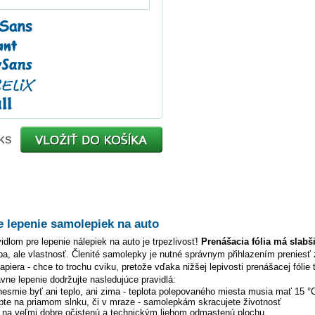
ks
e lepenie samolepiek na auto
dlom pre lepenie nálepiek na auto je trpezlivosť!
Prenášacia fólia má slabš
hyba, ale vlastnosť. Členité samolepky je nutné správnym přihlazením preniesť 
piera - chce to trochu cviku, pretože vďaka nižšej lepivosti prenášacej fólie 
ávne lepenie dodržujte nasledujúce pravidlá:
 nesmie byť ani teplo, ani zima - teplota polepovaného miesta musia mať 15 °
pte na priamom slnku, či v mraze - samolepkám skracujete životnosť
y na veľmi dobre očistenú a technickým liehom odmastenú plochu