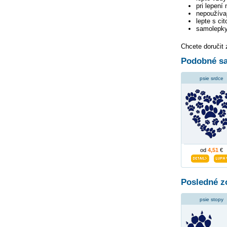
pri lepení
nepoužívaj
lepte s ci
samolepky
Chcete doručit
Podobné sa
psie srdce
od
4,51
€
Posledné z
psie stopy