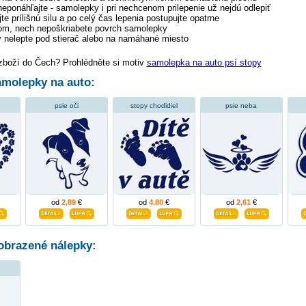
 neponáhľajte - samolepky i pri nechcenom prilepenie už nejdú odlepiť
te prílišnú silu a po celý čas lepenia postupujte opatrne
tom, nech nepoškriabete povrch samolepky
 nelepte pod stierač alebo na namáhané miesto
 zboží do Čech? Prohlédněte si motiv
samolepka na auto psí stopy
molepky na auto:
psie oči
stopy chodidiel
psie neba
od
2,89
€
od
4,80
€
od
2,61
€
obrazené nálepky: