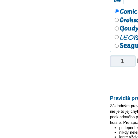
text:
Pravidlá pr
Základným pravi
nie je to jej c
podkladového pa
horšie. Pre spr
pri lepení
nikdy nele
lepte vžd