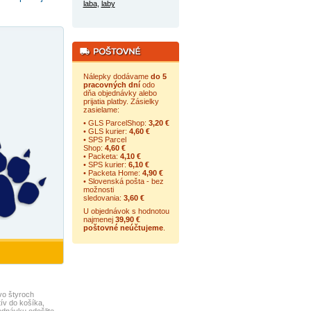
laba
,
laby
Nálepky dodávame
do 5
pracovných dní
odo
dňa objednávky alebo
prijatia platby. Zásielky
zasielame:
• GLS ParcelShop:
3,20 €
• GLS kurier:
4,60 €
• SPS Parcel
Shop:
4,60 €
• Packeta:
4,10 €
• SPS kurier:
6,10 €
• Packeta Home:
4,90 €
• Slovenská pošta - bez
možnosti
sledovania:
3,60 €
U objednávok s hodnotou
najmenej
39,90 €
poštovné neúčtujeme
.
vo štyroch
ív do košíka,