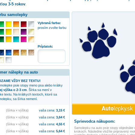
sťou 3-5 rokov
.
arbu samolepky
Vybraná farba:
prosím zvoľte farbu
:
Príplatok:
zmer nálepky na auto
ZAME VŽDY BEZ TEXTU!
samolepke
psie stopy
meno psa alebo krátky
ej výška o 2-3 cm
. Šírka sa mení v
žke textu. Na krátkych textoch, ktoré sa
olepku, sa šírka nemení.
(šírka × výška)
vaša cena:
3,15
€
(šírka × výška)
vaša cena:
3,64
€
Sprievodca nákupom:
(šírka × výška)
vaša cena:
4,55
€
Samolepku na auto
psie stopy
objednáte 
(šírka × výška)
vaša cena:
5,64
€
krokoch. Následne vložíte pripravený mot