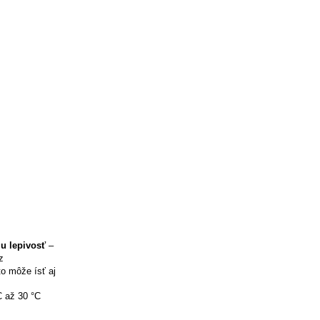
iu lepivosť
–
z
to môže ísť aj
C až 30 °C