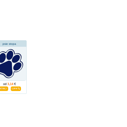
psie stopa
od
3,14
€