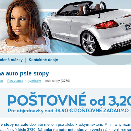
adené otázky
Kontaktné údaje
a auto psie stopy
to
Pes v aute
symboly
psie stopy (3730)
ie stopy
na auto
doplníte menom psa alebo krátkym textom. Minimálny roz
katalógové číslo
3730
.
Nálepka na auto psie stopy
je vyrobená z kvalitnej s