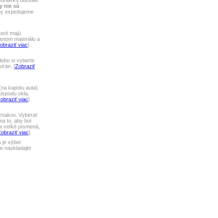
ednávku odošlite.
y nie sú
tby expedujeme
toré majú
lenom materiálu a
obraziť viac
]
ebo si vyberte
rán. [
Zobraziť
na kapotu auta)
ospodu skla,
obraziť viac
]
 znakov. Vyberať
a to, aby bol
 a veľké písmená,
obraziť viac
]
A
je výber
 naskladajte