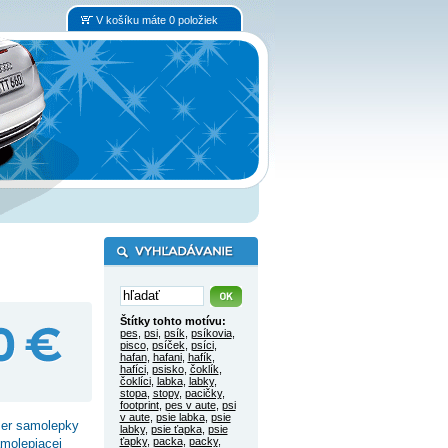
V košíku máte 0 položiek
Štítky tohto motívu:
pes
,
psi
,
psík
,
psíkovia
,
pisco
,
psíček
,
psíci
,
hafan
,
hafani
,
hafík
,
hafíci
,
psisko
,
čoklík
,
čoklíci
,
labka
,
labky
,
stopa
,
stopy
,
pacičky
,
footprint
,
pes v aute
,
psi
v aute
,
psie labka
,
psie
mer samolepky
labky
,
psie ťapka
,
psie
ťapky
,
packa
,
packy
,
amolepiacej