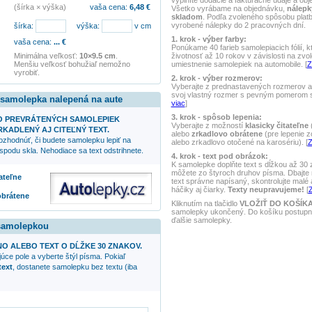
vyplníte dodacie a fakturačné údaje a obj
(šírka × výška)
vaša cena:
6,48
€
Všetko vyrábame na objednávku,
nálepk
skladom
. Podľa zvoleného spôsobu pla
vyrobené nálepky do 2 pracovných dní.
šírka:
výška:
v cm
1. krok - výber farby:
vaša cena:
...
€
Ponúkame 40 farieb samolepiacich fólií, k
životnosť až 10 rokov v závislosti na zvo
Minimálna veľkosť:
10×9.5 cm
.
umiestnenie samolepiek na automobile. [
Z
Menšiu veľkosť bohužiaľ nemožno
vyrobiť.
2. krok - výber rozmerov:
Vyberajte z prednastavených rozmerov al
svoj vlastný rozmer s pevným pomerom st
 samolepka nalepená na aute
viac
]
3. krok - spôsob lepenia:
O PREVRÁTENÝCH SAMOLEPIEK
Vyberajte z možností
klasicky čitateľne
(
KADLENÝ AJ CITEĽNÝ TEXT.
alebo
zrkadlovo obrátene
(pre lepenie z
ozhodnúť, či budete samolepku lepiť na
alebo zrkadlovo otočené na karosériu). [
Z
spodu skla. Nehodiace sa text odstrihnete.
4. krok - text pod obrázok:
K samolepke doplňte text s dĺžkou až 30
môžete zo štyroch druhov písma. Dbajte n
tateľne
text správne napísaný, skontrolujte malé
háčiky aj čiarky.
Texty neupravujeme!
[
Z
obrátene
Kliknutím na tlačidlo
VLOŽIŤ DO KOŠÍK
samolepky ukončený. Do košíku postupne
ďalšie samolepky.
 samolepkou
NO ALEBO TEXT O DĹŽKE 30 ZNAKOV.
úce pole a vyberte štýl písma. Pokiaľ
text
, dostanete samolepku bez textu (iba