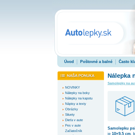
Úvod
Poštovné a balné
Často kl
Nálepka n
Samolepky na au
NOVINKY
Nálepky na boky
Nálepky na kapotu
Nápisy a texty
Obrázky
Siluety
Dieťa v aute
Pes v aute
Samolepku
ps
Začiatočník
je
10×9.5 cm
, 