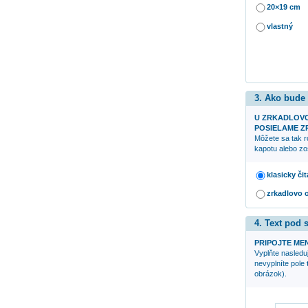
20×19 cm
vlastný
3. Ako bude
U ZRKADLOV
POSIELAME ZR
Môžete sa tak r
kapotu alebo zo
klasicky či
zrkadlovo 
4. Text pod
PRIPOJTE ME
Vyplňte nasleduj
nevyplníte pole
obrázok).