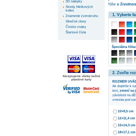
3D nálepky
fólie
s životno
Stredy hliníkových
kolies
1. Vyberte f
Znamenie zverokruhu
Slnečné clony
Čínske znaky
Štartové čísla
Špeciálna fólia
2. Zvoľte ro
Akceptujeme všetky bežné
platobné karty
ROZMER UVÁD
Ak doplníte k 
text,
zmení sa j
závislosti na dĺ
zmestia pod sam
10×9,5 cm
12×11,4 cm
15×14,3 cm
18×17,1 cm