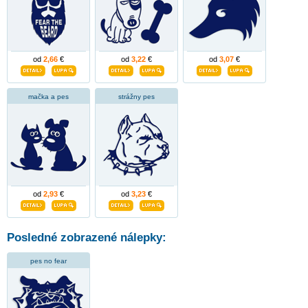
od
2,66
€
od
3,22
€
od
3,07
€
mačka a pes
strážny pes
od
2,93
€
od
3,23
€
Posledné zobrazené nálepky:
pes no fear