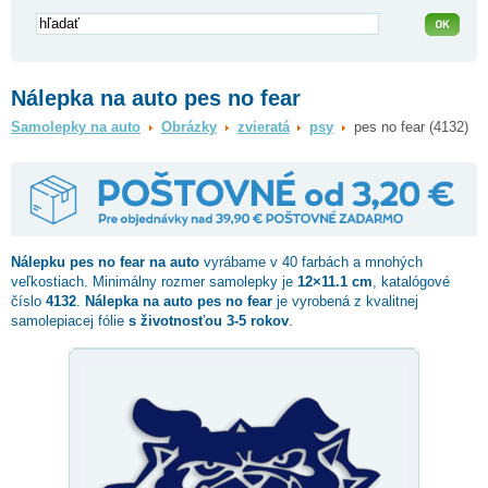
Nálepka na auto pes no fear
Samolepky na auto
Obrázky
zvieratá
psy
pes no fear (4132)
Nálepku
pes no fear
na auto
vyrábame v 40 farbách a mnohých
veľkostiach. Minimálny rozmer samolepky je
12×11.1 cm
, katalógové
číslo
4132
.
Nálepka na auto pes no fear
je vyrobená z kvalitnej
samolepiacej fólie
s životnosťou 3-5 rokov
.