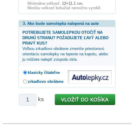
Minimálna veľkosť:
12×11.1 cm
.
Menšiu veľkosť bohužiaľ nemožno vyrobiť.
3. Ako bude samolepka nalepená na aute
POTREBUJETE SAMOLEPKOU OTOČIŤ NA
DRUHÚ STRANU? POŽADUJETE ĽAVÝ ALEBO
PRAVÝ KUS?
Voľbou zrkadlovo obrátene zmeníte priestorovú
orientáciu samolepky na lepenie na kapotu, alebo
ju môžete nalepiť zospodu skla.
klasicky čitateľne
zrkadlovo obrátene
ks