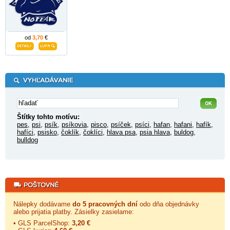
od
3,70
€
Štítky tohto motívu:
pes
,
psi
,
psík
,
psíkovia
,
pisco
,
psíček
,
psíci
,
hafan
,
hafani
,
hafík
,
hafíci
,
psisko
,
čoklík
,
čoklíci
,
hlava psa
,
psia hlava
,
buldog
,
bulldog
Nálepky dodávame
do 5 pracovných dní
odo dňa objednávky
alebo prijatia platby. Zásielky zasielame:
• GLS ParcelShop:
3,20 €