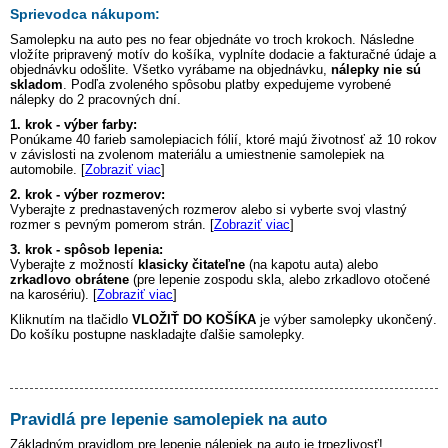
Sprievodca nákupom:
Samolepku na auto
pes no fear
objednáte vo troch krokoch. Následne
vložíte pripravený motív do košíka, vyplníte dodacie a fakturačné údaje a
objednávku odošlite. Všetko vyrábame na objednávku,
nálepky nie sú
skladom
. Podľa zvoleného spôsobu platby expedujeme vyrobené
nálepky do 2 pracovných dní.
1. krok - výber farby:
Ponúkame 40 farieb samolepiacich fólií, ktoré majú životnosť až 10 rokov
v závislosti na zvolenom materiálu a umiestnenie samolepiek na
automobile. [
Zobraziť viac
]
2. krok - výber rozmerov:
Vyberajte z prednastavených rozmerov alebo si vyberte svoj vlastný
rozmer s pevným pomerom strán. [
Zobraziť viac
]
3. krok - spôsob lepenia:
Vyberajte z možností
klasicky čitateľne
(na kapotu auta) alebo
zrkadlovo obrátene
(pre lepenie zospodu skla, alebo zrkadlovo otočené
na karosériu). [
Zobraziť viac
]
Kliknutím na tlačidlo
VLOŽIŤ DO KOŠÍKA
je výber samolepky ukončený.
Do košíku postupne naskladajte ďalšie samolepky.
Pravidlá pre lepenie samolepiek na auto
Základným pravidlom pre lepenie nálepiek na auto je trpezlivosť!