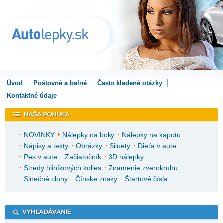
Úvod
Poštovné a balné
Často kladené otázky
Kontaktné údaje
NOVINKY
Nálepky na boky
Nálepky na kapotu
Nápisy a texty
Obrázky
Siluety
Dieťa v aute
Pes v aute
Začiatočník
3D nálepky
Stredy hliníkových kolies
Znamenie zverokruhu
Slnečné clony
Čínske znaky
Štartové čísla