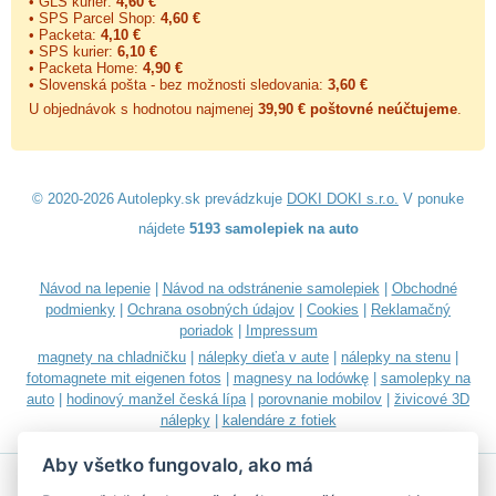
• GLS kurier:
4,60 €
• SPS Parcel Shop:
4,60 €
• Packeta:
4,10 €
• SPS kurier:
6,10 €
• Packeta Home:
4,90 €
• Slovenská pošta - bez možnosti sledovania:
3,60 €
U objednávok s hodnotou najmenej
39,90 € poštovné neúčtujeme
.
© 2020-2026 Autolepky.sk prevádzkuje
DOKI DOKI s.r.o.
V ponuke
nájdete
5193 samolepiek na auto
Návod na lepenie
|
Návod na odstránenie samolepiek
|
Obchodné
podmienky
|
Ochrana osobných údajov
|
Cookies
|
Reklamačný
poriadok
|
Impressum
magnety na chladničku
|
nálepky dieťa v aute
|
nálepky na stenu
|
fotomagnete mit eigenen fotos
|
magnesy na lodówkę
|
samolepky na
auto
|
hodinový manžel česká lípa
|
porovnanie mobilov
|
živicové 3D
nálepky
|
kalendáre z fotiek
Aby všetko fungovalo, ako má