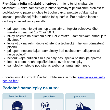
Prenášacia fólia má slabšiu lepivosť
– nie je to jej chyba, ale
vlastnosť. Členité samolepky je nutné správnym přihlazením preniesť z
podkladového papiera - chce to trochu cviku, pretože vďaka nižšej
lepivosti prenášacej fólie to môže ísť aj horšie. Pre správne lepenie
dodržujte nasledujúce pravidlá:
pri lepení nesmie byť ani teplo, ani zima - teplota polepovaného
miesta musia mať 15 °C až 30 °C
nikdy nelepte na priamom slnku, či v mraze - samolepkám skracujete
životnosť
lepte vždy na veľmi dobre očistenú a technickým liehom odmastenú
plochu
pri lepení neponáhľajte - samolepky i pri nechcenom prilepenie už
nejdú odlepiť
nepoužívajte prílišnú silu a po celý čas lepenia postupujte opatrne
lepte s citom, nech nepoškriabete povrch samolepky
samolepky nelepte pod stierač alebo na namáhané miesto
Chcete doručit zboží do Čech? Prohlédněte si motiv
samolepka na auto
pes no fear
Podobné samolepky na auto:
Fear the Beard
pes a kost
pes v aute