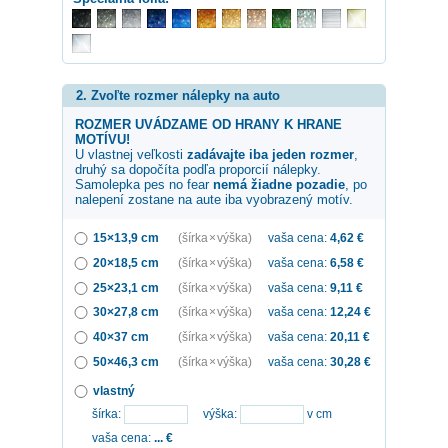
2. Zvoľte rozmer nálepky na auto
ROZMER UVÁDZAME OD HRANY K HRANE
MOTÍVU!
U vlastnej veľkosti
zadávajte iba jeden rozmer
,
druhý sa dopočíta podľa proporcií nálepky.
Samolepka
pes no fear
nemá žiadne pozadie
, po
nalepení zostane na aute iba vyobrazený motív.
15×13,9 cm
(šírka × výška)
vaša cena:
4,62
€
20×18,5 cm
(šírka × výška)
vaša cena:
6,58
€
25×23,1 cm
(šírka × výška)
vaša cena:
9,11
€
30×27,8 cm
(šírka × výška)
vaša cena:
12,24
€
40×37 cm
(šírka × výška)
vaša cena:
20,11
€
50×46,3 cm
(šírka × výška)
vaša cena:
30,28
€
vlastný
šírka:
výška:
v cm
vaša cena:
...
€