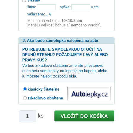
vlastný
šírka:
výška:
v cm
vaša cena:
...
€
Minimálna veľkosť:
10×10.2 cm
.
Menšiu veľkosť bohužiaľ nemožno vyrobiť.
3. Ako bude samolepka nalepená na aute
POTREBUJETE SAMOLEPKOU OTOČIŤ NA
DRUHÚ STRANU? POŽADUJETE ĽAVÝ ALEBO
PRAVÝ KUS?
Voľbou zrkadlovo obrátene zmeníte priestorovú
orientáciu samolepky na lepenie na kapotu, alebo
ju môžete nalepiť zospodu skla.
klasicky čitateľne
zrkadlovo obrátene
ks