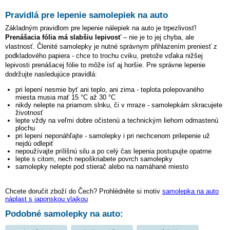
Pravidlá pre lepenie samolepiek na auto
Základným pravidlom pre lepenie nálepiek na auto je trpezlivosť!
Prenášacia fólia má slabšiu lepivosť
– nie je to jej chyba, ale
vlastnosť. Členité samolepky je nutné správnym přihlazením preniesť z
podkladového papiera - chce to trochu cviku, pretože vďaka nižšej
lepivosti prenášacej fólie to môže ísť aj horšie. Pre správne lepenie
dodržujte nasledujúce pravidlá:
pri lepení nesmie byť ani teplo, ani zima - teplota polepovaného
miesta musia mať 15 °C až 30 °C
nikdy nelepte na priamom slnku, či v mraze - samolepkám skracujete
životnosť
lepte vždy na veľmi dobre očistenú a technickým liehom odmastenú
plochu
pri lepení neponáhľajte - samolepky i pri nechcenom prilepenie už
nejdú odlepiť
nepoužívajte prílišnú silu a po celý čas lepenia postupujte opatrne
lepte s citom, nech nepoškriabete povrch samolepky
samolepky nelepte pod stierač alebo na namáhané miesto
Chcete doručit zboží do Čech? Prohlédněte si motiv
samolepka na auto
náplast s japonskou vlajkou
Podobné samolepky na auto: