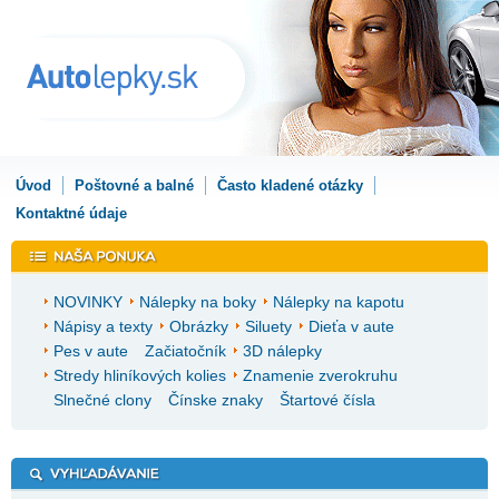
Úvod
Poštovné a balné
Často kladené otázky
Kontaktné údaje
NOVINKY
Nálepky na boky
Nálepky na kapotu
Nápisy a texty
Obrázky
Siluety
Dieťa v aute
Pes v aute
Začiatočník
3D nálepky
Stredy hliníkových kolies
Znamenie zverokruhu
Slnečné clony
Čínske znaky
Štartové čísla