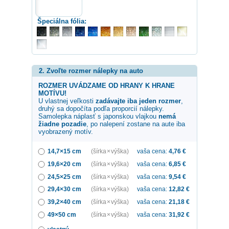
Špeciálna fólia:
2. Zvoľte rozmer nálepky na auto
ROZMER UVÁDZAME OD HRANY K HRANE
MOTÍVU!
U vlastnej veľkosti
zadávajte iba jeden rozmer
,
druhý sa dopočíta podľa proporcií nálepky.
Samolepka
náplasť s japonskou vlajkou
nemá
žiadne pozadie
, po nalepení zostane na aute iba
vyobrazený motív.
14,7×15 cm
(šírka × výška)
vaša cena:
4,76
€
19,6×20 cm
(šírka × výška)
vaša cena:
6,85
€
24,5×25 cm
(šírka × výška)
vaša cena:
9,54
€
29,4×30 cm
(šírka × výška)
vaša cena:
12,82
€
39,2×40 cm
(šírka × výška)
vaša cena:
21,18
€
49×50 cm
(šírka × výška)
vaša cena:
31,92
€