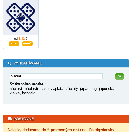
od
3,32
€
Štítky tohto motívu:
náplasť
,
náplasti
,
flastr
,
záplata
,
záplaty
,
japan flag
,
japonská
vlajka
,
bandaid
Nálepky dodávame
do 5 pracovných dní
odo dňa objednávky