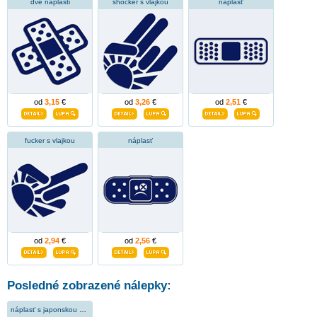
dve náplasti
shocker s vlajkou
náplasť
od
3,15
€
od
3,26
€
od
2,51
€
fucker s vlajkou
náplasť
od
2,94
€
od
2,56
€
Posledné zobrazené nálepky:
náplasť s japonskou vlajkou