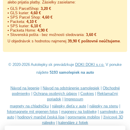
alebo prijatia platby. Zásielky zasielame:
• GLS ParcelShop:
3,20 €
• GLS kurier:
4,60 €
• SPS Parcel Shop:
4,60 €
• Packeta:
4,10 €
• SPS kurier:
6,10 €
• Packeta Home:
4,90 €
• Slovenská pošta - bez možnosti sledovania:
3,60 €
U objednávok s hodnotou najmenej
39,90 € poštovné neúčtujeme
.
© 2020-2026 Autolepky.sk prevádzkuje
DOKI DOKI s.r.o.
V ponuke
nájdete
5193 samolepiek na auto
Návod na lepenie
|
Návod na odstránenie samolepiek
|
Obchodné
podmienky
|
Ochrana osobných údajov
|
Cookies
|
Reklamačný
poriadok
|
Impressum
magnety na chladničku
|
nálepky dieťa v aute
|
nálepky na stenu
|
fotomagnete mit eigenen fotos
|
magnesy na lodówkę
|
samolepky na
auto
|
hodinový manžel česká lípa
|
porovnanie mobilov
|
živicové 3D
nálepky
|
kalendáre z fotiek