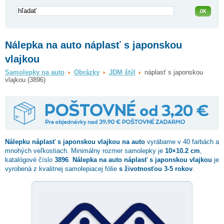
Nálepka na auto náplasť s japonskou
vlajkou
Samolepky na auto
Obrázky
JDM štýl
náplasť s japonskou
vlajkou (3896)
Nálepku
náplasť s japonskou vlajkou
na auto
vyrábame v 40 farbách a
mnohých veľkostiach. Minimálny rozmer samolepky je
10×10.2 cm
,
katalógové číslo
3896
.
Nálepka na auto náplasť s japonskou vlajkou
je
vyrobená z kvalitnej samolepiacej fólie
s životnosťou 3-5 rokov
.