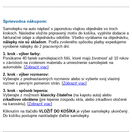
Sprievodca nákupom:
Samolepku na auto
náplasť s japonskou vlajkou
objednáte vo troch
krokoch. Následne vložíte pripravený motív do košíka, vyplníte dodacie a
fakturačné údaje a objednávku odošlite. Všetko vyrábame na objednávku,
nálepky nie sú skladom
. Podľa zvoleného spôsobu platby expedujeme
vyrobené nálepky do 2 pracovných dní.
1. krok - výber farby:
Ponúkame 40 farieb samolepiacich fólií, ktoré majú životnosť až 10 rokov
v závislosti na zvolenom materiálu a umiestnenie samolepiek na
automobile. [
Zobraziť viac
]
2. krok - výber rozmerov:
Vyberajte z prednastavených rozmerov alebo si vyberte svoj vlastný
rozmer s pevným pomerom strán. [
Zobraziť viac
]
3. krok - spôsob lepenia:
Vyberajte z možností
klasicky čitateľne
(na kapotu auta) alebo
zrkadlovo obrátene
(pre lepenie zospodu skla, alebo zrkadlovo otočené
na karosériu). [
Zobraziť viac
]
Kliknutím na tlačidlo
VLOŽIŤ DO KOŠÍKA
je výber samolepky ukončený.
Do košíku postupne naskladajte ďalšie samolepky.