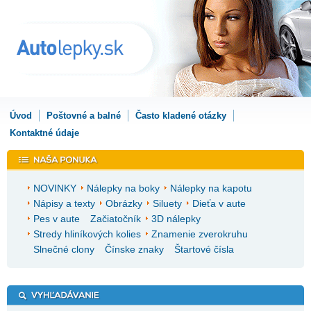
Úvod
Poštovné a balné
Často kladené otázky
Kontaktné údaje
NOVINKY
Nálepky na boky
Nálepky na kapotu
Nápisy a texty
Obrázky
Siluety
Dieťa v aute
Pes v aute
Začiatočník
3D nálepky
Stredy hliníkových kolies
Znamenie zverokruhu
Slnečné clony
Čínske znaky
Štartové čísla