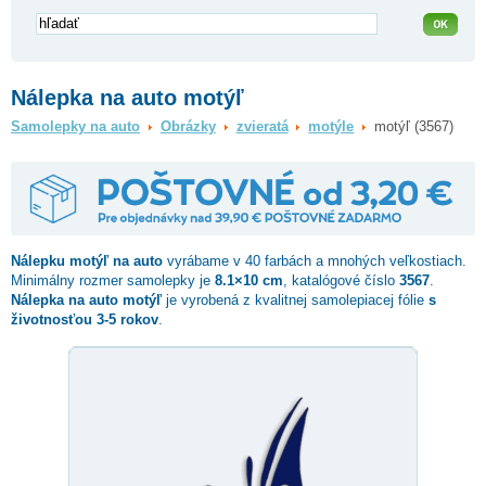
Nálepka na auto motýľ
Samolepky na auto
Obrázky
zvieratá
motýle
motýľ (3567)
Nálepku
motýľ
na auto
vyrábame v 40 farbách a mnohých veľkostiach.
Minimálny rozmer samolepky je
8.1×10 cm
, katalógové číslo
3567
.
Nálepka na auto motýľ
je vyrobená z kvalitnej samolepiacej fólie
s
životnosťou 3-5 rokov
.