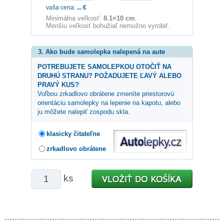
vaša cena:
...
€
Minimálna veľkosť:
8.1×10 cm
.
Menšiu veľkosť bohužiaľ nemožno vyrobiť.
3. Ako bude samolepka nalepená na aute
POTREBUJETE SAMOLEPKOU OTOČIŤ NA
DRUHÚ STRANU? POŽADUJETE ĽAVÝ ALEBO
PRAVÝ KUS?
Voľbou zrkadlovo obrátene zmeníte priestorovú
orientáciu samolepky na lepenie na kapotu, alebo
ju môžete nalepiť zospodu skla.
klasicky čitateľne
zrkadlovo obrátene
ks