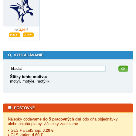
od
3,06
€
Štítky tohto motívu:
motýľ
,
motýle
,
motýlik
Nálepky dodávame
do 5 pracovných dní
odo dňa objednávky
alebo prijatia platby. Zásielky zasielame:
• GLS ParcelShop:
3,20 €
• GLS kurier:
4,60 €