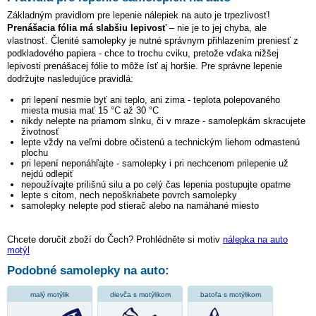
Základným pravidlom pre lepenie nálepiek na auto je trpezlivosť!
Prenášacia fólia má slabšiu lepivosť
– nie je to jej chyba, ale
vlastnosť. Členité samolepky je nutné správnym přihlazením preniesť z
podkladového papiera - chce to trochu cviku, pretože vďaka nižšej
lepivosti prenášacej fólie to môže ísť aj horšie. Pre správne lepenie
dodržujte nasledujúce pravidlá:
pri lepení nesmie byť ani teplo, ani zima - teplota polepovaného
miesta musia mať 15 °C až 30 °C
nikdy nelepte na priamom slnku, či v mraze - samolepkám skracujete
životnosť
lepte vždy na veľmi dobre očistenú a technickým liehom odmastenú
plochu
pri lepení neponáhľajte - samolepky i pri nechcenom prilepenie už
nejdú odlepiť
nepoužívajte prílišnú silu a po celý čas lepenia postupujte opatrne
lepte s citom, nech nepoškriabete povrch samolepky
samolepky nelepte pod stierač alebo na namáhané miesto
Chcete doručit zboží do Čech? Prohlédněte si motiv
nálepka na auto
motýl
Podobné samolepky na auto:
malý motýlik
dievča s motýlikom
batoľa s motýlikom