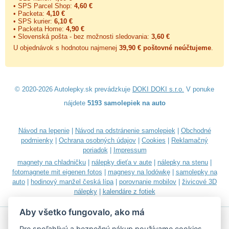
• SPS Parcel Shop:
4,60 €
• Packeta:
4,10 €
• SPS kurier:
6,10 €
• Packeta Home:
4,90 €
• Slovenská pošta - bez možnosti sledovania:
3,60 €
U objednávok s hodnotou najmenej
39,90 € poštovné neúčtujeme
.
© 2020-2026 Autolepky.sk prevádzkuje
DOKI DOKI s.r.o.
V ponuke
nájdete
5193 samolepiek na auto
Návod na lepenie
|
Návod na odstránenie samolepiek
|
Obchodné
podmienky
|
Ochrana osobných údajov
|
Cookies
|
Reklamačný
poriadok
|
Impressum
magnety na chladničku
|
nálepky dieťa v aute
|
nálepky na stenu
|
fotomagnete mit eigenen fotos
|
magnesy na lodówkę
|
samolepky na
auto
|
hodinový manžel česká lípa
|
porovnanie mobilov
|
živicové 3D
nálepky
|
kalendáre z fotiek
Aby všetko fungovalo, ako má
Pre spoľahlivý a bezpečný nákup používame cookies.