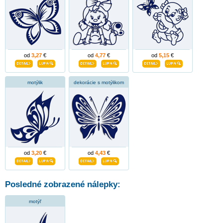
od
3,27
€
od
4,77
€
od
5,15
€
motýlik
dekorácie s motýlikom
od
3,20
€
od
4,43
€
Posledné zobrazené nálepky:
motýľ