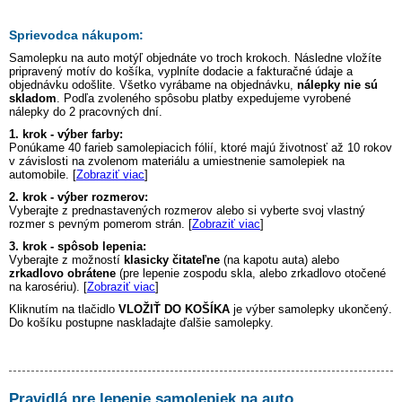
Sprievodca nákupom:
Samolepku na auto
motýľ
objednáte vo troch krokoch. Následne vložíte
pripravený motív do košíka, vyplníte dodacie a fakturačné údaje a
objednávku odošlite. Všetko vyrábame na objednávku,
nálepky nie sú
skladom
. Podľa zvoleného spôsobu platby expedujeme vyrobené
nálepky do 2 pracovných dní.
1. krok - výber farby:
Ponúkame 40 farieb samolepiacich fólií, ktoré majú životnosť až 10 rokov
v závislosti na zvolenom materiálu a umiestnenie samolepiek na
automobile. [
Zobraziť viac
]
2. krok - výber rozmerov:
Vyberajte z prednastavených rozmerov alebo si vyberte svoj vlastný
rozmer s pevným pomerom strán. [
Zobraziť viac
]
3. krok - spôsob lepenia:
Vyberajte z možností
klasicky čitateľne
(na kapotu auta) alebo
zrkadlovo obrátene
(pre lepenie zospodu skla, alebo zrkadlovo otočené
na karosériu). [
Zobraziť viac
]
Kliknutím na tlačidlo
VLOŽIŤ DO KOŠÍKA
je výber samolepky ukončený.
Do košíku postupne naskladajte ďalšie samolepky.
Pravidlá pre lepenie samolepiek na auto