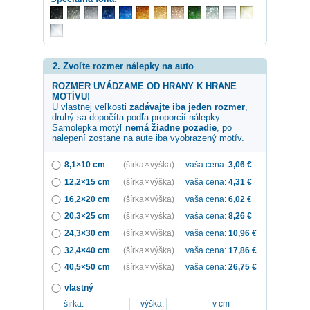
2. Zvoľte rozmer nálepky na auto
ROZMER UVÁDZAME OD HRANY K HRANE
MOTÍVU!
U vlastnej veľkosti
zadávajte iba jeden rozmer
,
druhý sa dopočíta podľa proporcií nálepky.
Samolepka
motýľ
nemá žiadne pozadie
, po
nalepení zostane na aute iba vyobrazený motív.
8,1×10 cm
(šírka × výška)
vaša cena:
3,06
€
12,2×15 cm
(šírka × výška)
vaša cena:
4,31
€
16,2×20 cm
(šírka × výška)
vaša cena:
6,02
€
20,3×25 cm
(šírka × výška)
vaša cena:
8,26
€
24,3×30 cm
(šírka × výška)
vaša cena:
10,96
€
32,4×40 cm
(šírka × výška)
vaša cena:
17,86
€
40,5×50 cm
(šírka × výška)
vaša cena:
26,75
€
vlastný
šírka:
výška:
v cm