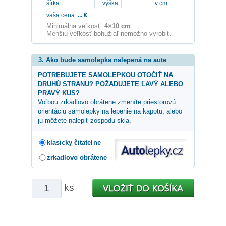
šírka:
výška:
v cm
vaša cena:
...
€
Minimálna veľkosť:
4×10 cm
.
Menšiu veľkosť bohužiaľ nemožno vyrobiť.
3. Ako bude samolepka nalepená na aute
POTREBUJETE SAMOLEPKOU OTOČIŤ NA
DRUHÚ STRANU? POŽADUJETE ĽAVÝ ALEBO
PRAVÝ KUS?
Voľbou zrkadlovo obrátene zmeníte priestorovú
orientáciu samolepky na lepenie na kapotu, alebo
ju môžete nalepiť zospodu skla.
klasicky čitateľne
zrkadlovo obrátene
ks