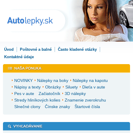
Úvod
Poštovné a balné
Často kladené otázky
Kontaktné údaje
NOVINKY
Nálepky na boky
Nálepky na kapotu
Nápisy a texty
Obrázky
Siluety
Dieťa v aute
Pes v aute
Začiatočník
3D nálepky
Stredy hliníkových kolies
Znamenie zverokruhu
Slnečné clony
Čínske znaky
Štartové čísla