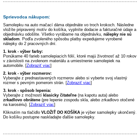
Sprievodca nákupom:
Samolepku na auto
mačací dáma
objednáte vo troch krokoch. Následne
vložíte pripravený motív do košíka, vyplníte dodacie a fakturačné údaje a
objednávku odošlite. Všetko vyrábame na objednávku,
nálepky nie sú
skladom
. Podľa zvoleného spôsobu platby expedujeme vyrobené
nálepky do 2 pracovných dní.
1. krok - výber farby:
Ponúkame 40 farieb samolepiacich fólií, ktoré majú životnosť až 10 rokov
v závislosti na zvolenom materiálu a umiestnenie samolepiek na
automobile. [
Zobraziť viac
]
2. krok - výber rozmerov:
Vyberajte z prednastavených rozmerov alebo si vyberte svoj vlastný
rozmer s pevným pomerom strán. [
Zobraziť viac
]
3. krok - spôsob lepenia:
Vyberajte z možností
klasicky čitateľne
(na kapotu auta) alebo
zrkadlovo obrátene
(pre lepenie zospodu skla, alebo zrkadlovo otočené
na karosériu). [
Zobraziť viac
]
Kliknutím na tlačidlo
VLOŽIŤ DO KOŠÍKA
je výber samolepky ukončený.
Do košíku postupne naskladajte ďalšie samolepky.