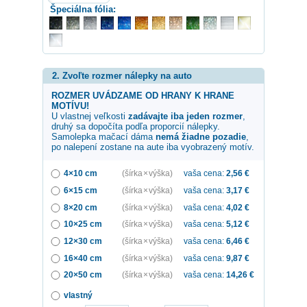
Špeciálna fólia:
2. Zvoľte rozmer nálepky na auto
ROZMER UVÁDZAME OD HRANY K HRANE
MOTÍVU!
U vlastnej veľkosti
zadávajte iba jeden rozmer
,
druhý sa dopočíta podľa proporcií nálepky.
Samolepka
mačací dáma
nemá žiadne pozadie
,
po nalepení zostane na aute iba vyobrazený motív.
4×10 cm
(šírka × výška)
vaša cena:
2,56
€
6×15 cm
(šírka × výška)
vaša cena:
3,17
€
8×20 cm
(šírka × výška)
vaša cena:
4,02
€
10×25 cm
(šírka × výška)
vaša cena:
5,12
€
12×30 cm
(šírka × výška)
vaša cena:
6,46
€
16×40 cm
(šírka × výška)
vaša cena:
9,87
€
20×50 cm
(šírka × výška)
vaša cena:
14,26
€
vlastný