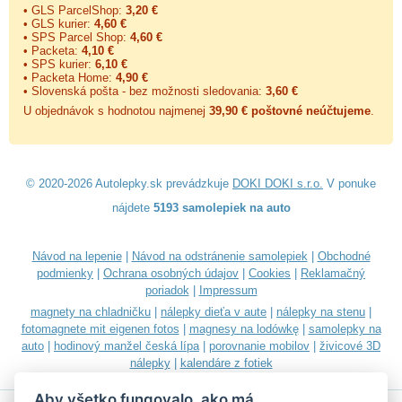
• GLS ParcelShop:
3,20 €
• GLS kurier:
4,60 €
• SPS Parcel Shop:
4,60 €
• Packeta:
4,10 €
• SPS kurier:
6,10 €
• Packeta Home:
4,90 €
• Slovenská pošta - bez možnosti sledovania:
3,60 €
U objednávok s hodnotou najmenej
39,90 € poštovné neúčtujeme
.
© 2020-2026 Autolepky.sk prevádzkuje
DOKI DOKI s.r.o.
V ponuke
nájdete
5193 samolepiek na auto
Návod na lepenie
|
Návod na odstránenie samolepiek
|
Obchodné
podmienky
|
Ochrana osobných údajov
|
Cookies
|
Reklamačný
poriadok
|
Impressum
magnety na chladničku
|
nálepky dieťa v aute
|
nálepky na stenu
|
fotomagnete mit eigenen fotos
|
magnesy na lodówkę
|
samolepky na
auto
|
hodinový manžel česká lípa
|
porovnanie mobilov
|
živicové 3D
nálepky
|
kalendáre z fotiek
Aby všetko fungovalo, ako má