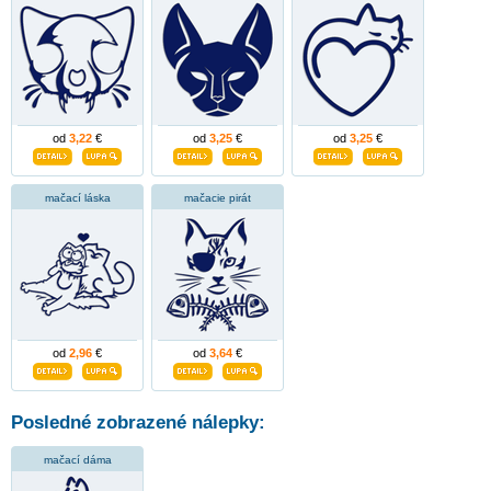
od
3,22
€
od
3,25
€
od
3,25
€
mačací láska
mačacie pirát
od
2,96
€
od
3,64
€
Posledné zobrazené nálepky:
mačací dáma