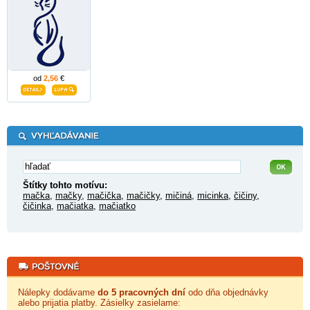
od
2,56
€
Štítky tohto motívu:
mačka
,
mačky
,
mačička
,
mačičky
,
mičiná
,
micinka
,
čičiny
,
čičinka
,
mačiatka
,
mačiatko
Nálepky dodávame
do 5 pracovných dní
odo dňa objednávky
alebo prijatia platby. Zásielky zasielame: