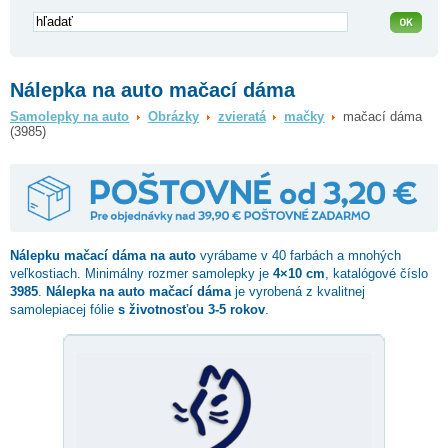
Nálepka na auto mačací dáma
Samolepky na auto
Obrázky
zvieratá
mačky
mačací dáma
(3985)
Nálepku
mačací dáma
na auto
vyrábame v 40 farbách a mnohých
veľkostiach. Minimálny rozmer samolepky je
4×10 cm
, katalógové číslo
3985
.
Nálepka na auto mačací dáma
je vyrobená z kvalitnej
samolepiacej fólie
s životnosťou 3-5 rokov
.