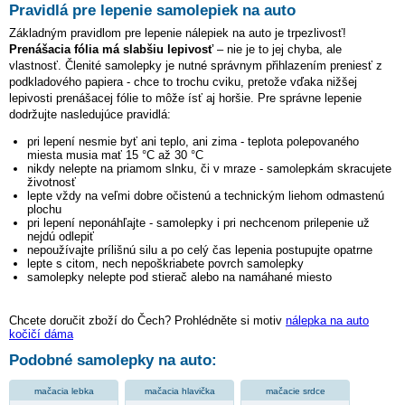
Pravidlá pre lepenie samolepiek na auto
Základným pravidlom pre lepenie nálepiek na auto je trpezlivosť!
Prenášacia fólia má slabšiu lepivosť
– nie je to jej chyba, ale
vlastnosť. Členité samolepky je nutné správnym přihlazením preniesť z
podkladového papiera - chce to trochu cviku, pretože vďaka nižšej
lepivosti prenášacej fólie to môže ísť aj horšie. Pre správne lepenie
dodržujte nasledujúce pravidlá:
pri lepení nesmie byť ani teplo, ani zima - teplota polepovaného
miesta musia mať 15 °C až 30 °C
nikdy nelepte na priamom slnku, či v mraze - samolepkám skracujete
životnosť
lepte vždy na veľmi dobre očistenú a technickým liehom odmastenú
plochu
pri lepení neponáhľajte - samolepky i pri nechcenom prilepenie už
nejdú odlepiť
nepoužívajte prílišnú silu a po celý čas lepenia postupujte opatrne
lepte s citom, nech nepoškriabete povrch samolepky
samolepky nelepte pod stierač alebo na namáhané miesto
Chcete doručit zboží do Čech? Prohlédněte si motiv
nálepka na auto
kočičí dáma
Podobné samolepky na auto:
mačacia lebka
mačacia hlavička
mačacie srdce