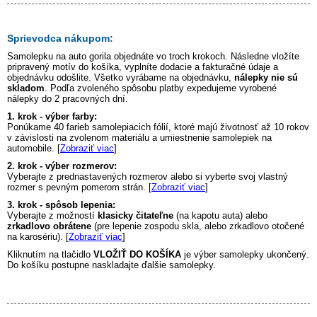
Sprievodca nákupom:
Samolepku na auto
gorila
objednáte vo troch krokoch. Následne vložíte
pripravený motív do košíka, vyplníte dodacie a fakturačné údaje a
objednávku odošlite. Všetko vyrábame na objednávku,
nálepky nie sú
skladom
. Podľa zvoleného spôsobu platby expedujeme vyrobené
nálepky do 2 pracovných dní.
1. krok - výber farby:
Ponúkame 40 farieb samolepiacich fólií, ktoré majú životnosť až 10 rokov
v závislosti na zvolenom materiálu a umiestnenie samolepiek na
automobile. [
Zobraziť viac
]
2. krok - výber rozmerov:
Vyberajte z prednastavených rozmerov alebo si vyberte svoj vlastný
rozmer s pevným pomerom strán. [
Zobraziť viac
]
3. krok - spôsob lepenia:
Vyberajte z možností
klasicky čitateľne
(na kapotu auta) alebo
zrkadlovo obrátene
(pre lepenie zospodu skla, alebo zrkadlovo otočené
na karosériu). [
Zobraziť viac
]
Kliknutím na tlačidlo
VLOŽIŤ DO KOŠÍKA
je výber samolepky ukončený.
Do košíku postupne naskladajte ďalšie samolepky.