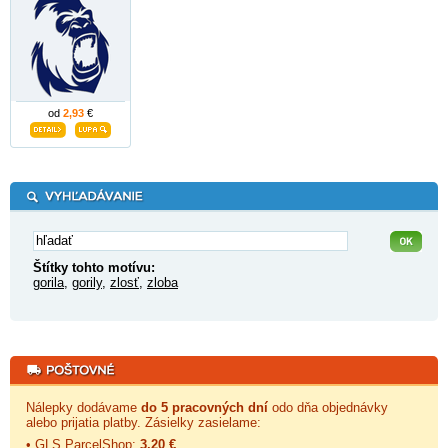
od
2,93
€
Štítky tohto motívu:
gorila
,
gorily
,
zlosť
,
zloba
Nálepky dodávame
do 5 pracovných dní
odo dňa objednávky
alebo prijatia platby. Zásielky zasielame:
• GLS ParcelShop:
3,20 €