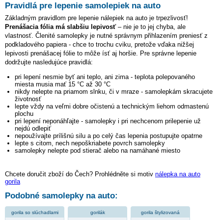
Pravidlá pre lepenie samolepiek na auto
Základným pravidlom pre lepenie nálepiek na auto je trpezlivosť!
Prenášacia fólia má slabšiu lepivosť
– nie je to jej chyba, ale
vlastnosť. Členité samolepky je nutné správnym přihlazením preniesť z
podkladového papiera - chce to trochu cviku, pretože vďaka nižšej
lepivosti prenášacej fólie to môže ísť aj horšie. Pre správne lepenie
dodržujte nasledujúce pravidlá:
pri lepení nesmie byť ani teplo, ani zima - teplota polepovaného
miesta musia mať 15 °C až 30 °C
nikdy nelepte na priamom slnku, či v mraze - samolepkám skracujete
životnosť
lepte vždy na veľmi dobre očistenú a technickým liehom odmastenú
plochu
pri lepení neponáhľajte - samolepky i pri nechcenom prilepenie už
nejdú odlepiť
nepoužívajte prílišnú silu a po celý čas lepenia postupujte opatrne
lepte s citom, nech nepoškriabete povrch samolepky
samolepky nelepte pod stierač alebo na namáhané miesto
Chcete doručit zboží do Čech? Prohlédněte si motiv
nálepka na auto
gorila
Podobné samolepky na auto:
gorila so slúchadlami
gorilák
gorila štylizovaná