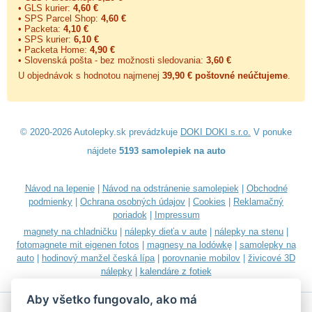
• GLS kurier:
4,60 €
• SPS Parcel Shop:
4,60 €
• Packeta:
4,10 €
• SPS kurier:
6,10 €
• Packeta Home:
4,90 €
• Slovenská pošta - bez možnosti sledovania:
3,60 €
U objednávok s hodnotou najmenej
39,90 € poštovné neúčtujeme
.
© 2020-2026 Autolepky.sk prevádzkuje
DOKI DOKI s.r.o.
V ponuke
nájdete
5193 samolepiek na auto
Návod na lepenie
|
Návod na odstránenie samolepiek
|
Obchodné
podmienky
|
Ochrana osobných údajov
|
Cookies
|
Reklamačný
poriadok
|
Impressum
magnety na chladničku
|
nálepky dieťa v aute
|
nálepky na stenu
|
fotomagnete mit eigenen fotos
|
magnesy na lodówkę
|
samolepky na
auto
|
hodinový manžel česká lípa
|
porovnanie mobilov
|
živicové 3D
nálepky
|
kalendáre z fotiek
Aby všetko fungovalo, ako má