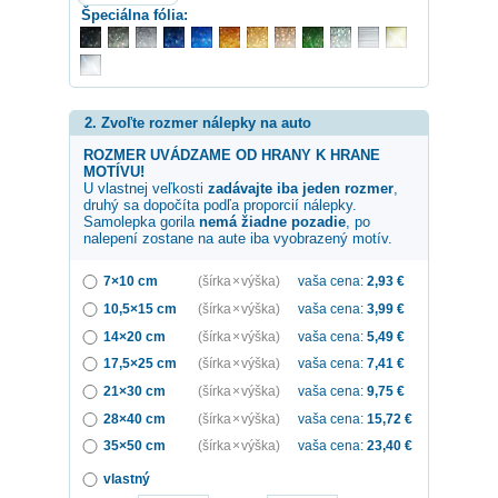
Špeciálna fólia:
2. Zvoľte rozmer nálepky na auto
ROZMER UVÁDZAME OD HRANY K HRANE
MOTÍVU!
U vlastnej veľkosti
zadávajte iba jeden rozmer
,
druhý sa dopočíta podľa proporcií nálepky.
Samolepka
gorila
nemá žiadne pozadie
, po
nalepení zostane na aute iba vyobrazený motív.
7×10 cm
(šírka × výška)
vaša cena:
2,93
€
10,5×15 cm
(šírka × výška)
vaša cena:
3,99
€
14×20 cm
(šírka × výška)
vaša cena:
5,49
€
17,5×25 cm
(šírka × výška)
vaša cena:
7,41
€
21×30 cm
(šírka × výška)
vaša cena:
9,75
€
28×40 cm
(šírka × výška)
vaša cena:
15,72
€
35×50 cm
(šírka × výška)
vaša cena:
23,40
€
vlastný