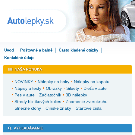
Úvod
Poštovné a balné
Často kladené otázky
Kontaktné údaje
NOVINKY
Nálepky na boky
Nálepky na kapotu
Nápisy a texty
Obrázky
Siluety
Dieťa v aute
Pes v aute
Začiatočník
3D nálepky
Stredy hliníkových kolies
Znamenie zverokruhu
Slnečné clony
Čínske znaky
Štartové čísla