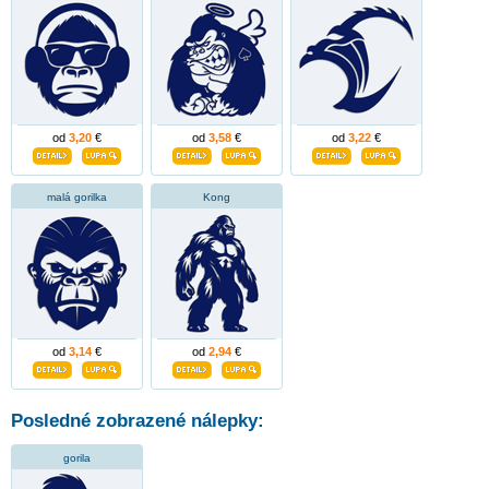
od
3,20
€
od
3,58
€
od
3,22
€
malá gorilka
Kong
od
3,14
€
od
2,94
€
Posledné zobrazené nálepky:
gorila