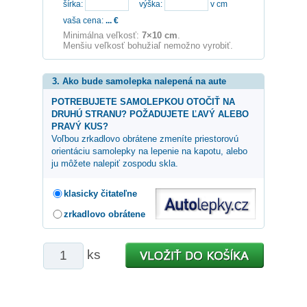
šírka:
výška:
v cm
vaša cena:
...
€
Minimálna veľkosť:
7×10 cm
.
Menšiu veľkosť bohužiaľ nemožno vyrobiť.
3. Ako bude samolepka nalepená na aute
POTREBUJETE SAMOLEPKOU OTOČIŤ NA
DRUHÚ STRANU? POŽADUJETE ĽAVÝ ALEBO
PRAVÝ KUS?
Voľbou zrkadlovo obrátene zmeníte priestorovú
orientáciu samolepky na lepenie na kapotu, alebo
ju môžete nalepiť zospodu skla.
klasicky čitateľne
zrkadlovo obrátene
ks