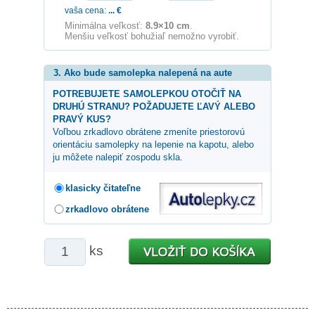
vaša cena:
...
€
Minimálna veľkosť:
8.9×10 cm
.
Menšiu veľkosť bohužiaľ nemožno vyrobiť.
3. Ako bude samolepka nalepená na aute
POTREBUJETE SAMOLEPKOU OTOČIŤ NA
DRUHÚ STRANU? POŽADUJETE ĽAVÝ ALEBO
PRAVÝ KUS?
Voľbou zrkadlovo obrátene zmeníte priestorovú
orientáciu samolepky na lepenie na kapotu, alebo
ju môžete nalepiť zospodu skla.
klasicky čitateľne
zrkadlovo obrátene
ks