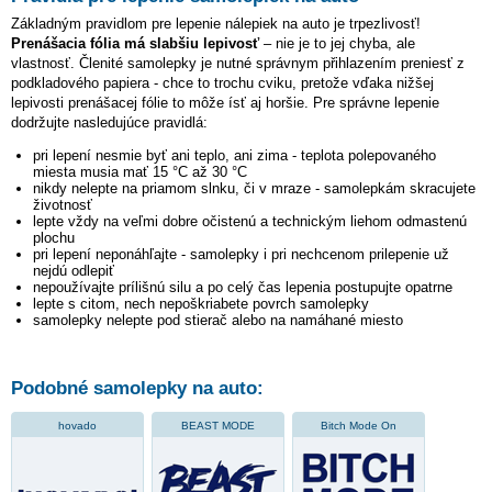
Základným pravidlom pre lepenie nálepiek na auto je trpezlivosť!
Prenášacia fólia má slabšiu lepivosť
– nie je to jej chyba, ale
vlastnosť. Členité samolepky je nutné správnym přihlazením preniesť z
podkladového papiera - chce to trochu cviku, pretože vďaka nižšej
lepivosti prenášacej fólie to môže ísť aj horšie. Pre správne lepenie
dodržujte nasledujúce pravidlá:
pri lepení nesmie byť ani teplo, ani zima - teplota polepovaného
miesta musia mať 15 °C až 30 °C
nikdy nelepte na priamom slnku, či v mraze - samolepkám skracujete
životnosť
lepte vždy na veľmi dobre očistenú a technickým liehom odmastenú
plochu
pri lepení neponáhľajte - samolepky i pri nechcenom prilepenie už
nejdú odlepiť
nepoužívajte prílišnú silu a po celý čas lepenia postupujte opatrne
lepte s citom, nech nepoškriabete povrch samolepky
samolepky nelepte pod stierač alebo na namáhané miesto
Podobné samolepky na auto:
hovado
BEAST MODE
Bitch Mode On