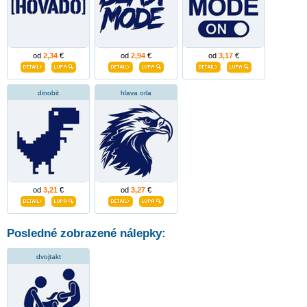
od
2,34
€
od
2,94
€
od
3,17
€
dinobit
hlava orla
od
3,21
€
od
3,27
€
Posledné zobrazené nálepky:
dvojtakt