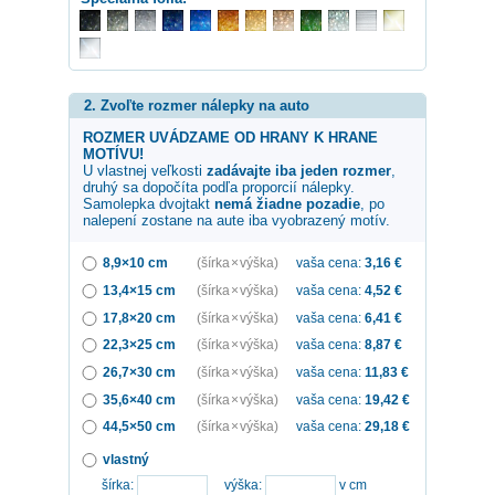
2. Zvoľte rozmer nálepky na auto
ROZMER UVÁDZAME OD HRANY K HRANE
MOTÍVU!
U vlastnej veľkosti
zadávajte iba jeden rozmer
,
druhý sa dopočíta podľa proporcií nálepky.
Samolepka
dvojtakt
nemá žiadne pozadie
, po
nalepení zostane na aute iba vyobrazený motív.
8,9×10 cm
(šírka × výška)
vaša cena:
3,16
€
13,4×15 cm
(šírka × výška)
vaša cena:
4,52
€
17,8×20 cm
(šírka × výška)
vaša cena:
6,41
€
22,3×25 cm
(šírka × výška)
vaša cena:
8,87
€
26,7×30 cm
(šírka × výška)
vaša cena:
11,83
€
35,6×40 cm
(šírka × výška)
vaša cena:
19,42
€
44,5×50 cm
(šírka × výška)
vaša cena:
29,18
€
vlastný
šírka:
výška:
v cm