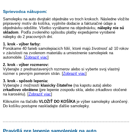
Sprievodca nákupom:
Samolepku na auto
dvojtakt
objednáte vo troch krokoch. Následne vložíte
pripravený motív do košíka, vyplníte dodacie a fakturačné údaje a
objednávku odošlite. Všetko vyrábame na objednávku,
nálepky nie sú
skladom
. Podľa zvoleného spôsobu platby expedujeme vyrobené
nálepky do 2 pracovných dní.
1. krok - výber farby:
Ponúkame 40 farieb samolepiacich fólií, ktoré majú životnosť až 10 rokov
v závislosti na zvolenom materiálu a umiestnenie samolepiek na
automobile. [
Zobraziť viac
]
2. krok - výber rozmerov:
Vyberajte z prednastavených rozmerov alebo si vyberte svoj vlastný
rozmer s pevným pomerom strán. [
Zobraziť viac
]
3. krok - spôsob lepenia:
Vyberajte z možností
klasicky čitateľne
(na kapotu auta) alebo
zrkadlovo obrátene
(pre lepenie zospodu skla, alebo zrkadlovo otočené
na karosériu). [
Zobraziť viac
]
Kliknutím na tlačidlo
VLOŽIŤ DO KOŠÍKA
je výber samolepky ukončený.
Do košíku postupne naskladajte ďalšie samolepky.
Pravidlá pre lepenie samolepiek na auto