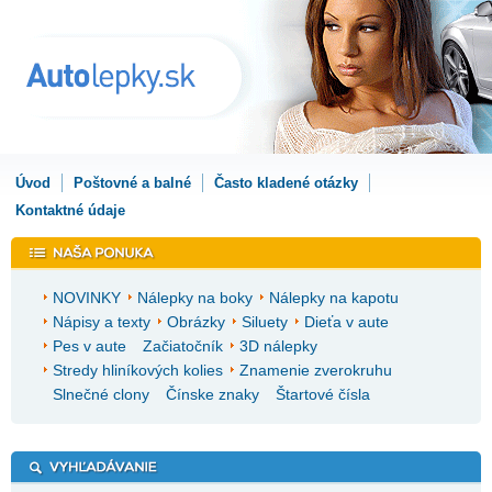
Úvod
Poštovné a balné
Často kladené otázky
Kontaktné údaje
NOVINKY
Nálepky na boky
Nálepky na kapotu
Nápisy a texty
Obrázky
Siluety
Dieťa v aute
Pes v aute
Začiatočník
3D nálepky
Stredy hliníkových kolies
Znamenie zverokruhu
Slnečné clony
Čínske znaky
Štartové čísla