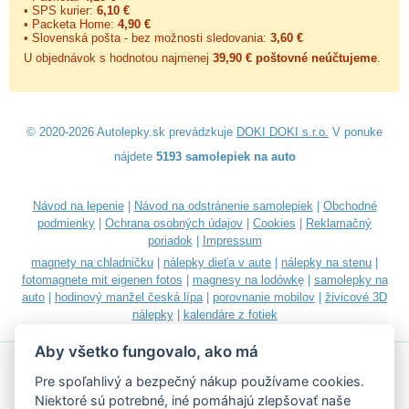
• SPS kurier:
6,10 €
• Packeta Home:
4,90 €
• Slovenská pošta - bez možnosti sledovania:
3,60 €
U objednávok s hodnotou najmenej
39,90 € poštovné neúčtujeme
.
© 2020-2026 Autolepky.sk prevádzkuje
DOKI DOKI s.r.o.
V ponuke
nájdete
5193 samolepiek na auto
Návod na lepenie
|
Návod na odstránenie samolepiek
|
Obchodné
podmienky
|
Ochrana osobných údajov
|
Cookies
|
Reklamačný
poriadok
|
Impressum
magnety na chladničku
|
nálepky dieťa v aute
|
nálepky na stenu
|
fotomagnete mit eigenen fotos
|
magnesy na lodówkę
|
samolepky na
auto
|
hodinový manžel česká lípa
|
porovnanie mobilov
|
živicové 3D
nálepky
|
kalendáre z fotiek
Aby všetko fungovalo, ako má
Pre spoľahlivý a bezpečný nákup používame cookies.
Niektoré sú potrebné, iné pomáhajú zlepšovať naše