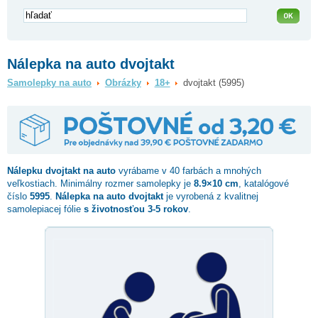
Nálepka na auto dvojtakt
Samolepky na auto
Obrázky
18+
dvojtakt (5995)
Nálepku
dvojtakt
na auto
vyrábame v 40 farbách a mnohých
veľkostiach. Minimálny rozmer samolepky je
8.9×10 cm
, katalógové
číslo
5995
.
Nálepka na auto dvojtakt
je vyrobená z kvalitnej
samolepiacej fólie
s životnosťou 3-5 rokov
.