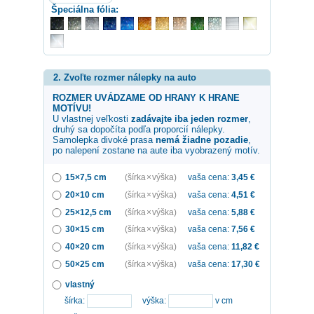
Špeciálna fólia:
2. Zvoľte rozmer nálepky na auto
ROZMER UVÁDZAME OD HRANY K HRANE
MOTÍVU!
U vlastnej veľkosti
zadávajte iba jeden rozmer
,
druhý sa dopočíta podľa proporcií nálepky.
Samolepka
divoké prasa
nemá žiadne pozadie
,
po nalepení zostane na aute iba vyobrazený motív.
15×7,5 cm
(šírka × výška)
vaša cena:
3,45
€
20×10 cm
(šírka × výška)
vaša cena:
4,51
€
25×12,5 cm
(šírka × výška)
vaša cena:
5,88
€
30×15 cm
(šírka × výška)
vaša cena:
7,56
€
40×20 cm
(šírka × výška)
vaša cena:
11,82
€
50×25 cm
(šírka × výška)
vaša cena:
17,30
€
vlastný
šírka:
výška:
v cm