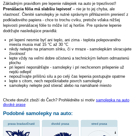
Základným pravidlom pre lepenie nálepiek na auto je trpezlivosť!
Prenášacia fólia má slabšiu lepivosť
– nie je to jej chyba, ale
vlastnosť. Členité samolepky je nutné správnym přihlazením preniesť z
podkladového papiera - chce to trochu cviku, pretože vďaka nižšej
lepivosti prenášacej fólie to môže ísť aj horšie. Pre správne lepenie
dodržujte nasledujúce pravidlá:
pri lepení nesmie byť ani teplo, ani zima - teplota polepovaného
miesta musia mať 15 °C až 30 °C
nikdy nelepte na priamom slnku, či v mraze - samolepkám skracujete
životnosť
lepte vždy na veľmi dobre očistenú a technickým liehom odmastenú
plochu
pri lepení neponáhľajte - samolepky i pri nechcenom prilepenie už
nejdú odlepiť
nepoužívajte prílišnú silu a po celý čas lepenia postupujte opatrne
lepte s citom, nech nepoškriabete povrch samolepky
samolepky nelepte pod stierač alebo na namáhané miesto
Chcete doručit zboží do Čech? Prohlédněte si motiv
samolepka na auto
divoké prase
Podobné samolepky na auto:
prasa bradavičnaté
divoké prasa
stred prasa