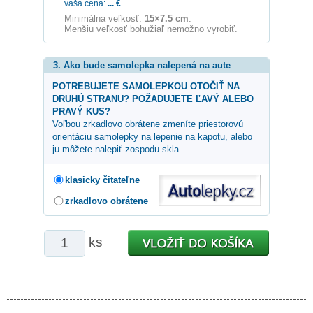
vaša cena:
...
€
Minimálna veľkosť:
15×7.5 cm
.
Menšiu veľkosť bohužiaľ nemožno vyrobiť.
3. Ako bude samolepka nalepená na aute
POTREBUJETE SAMOLEPKOU OTOČIŤ NA
DRUHÚ STRANU? POŽADUJETE ĽAVÝ ALEBO
PRAVÝ KUS?
Voľbou zrkadlovo obrátene zmeníte priestorovú
orientáciu samolepky na lepenie na kapotu, alebo
ju môžete nalepiť zospodu skla.
klasicky čitateľne
zrkadlovo obrátene
ks