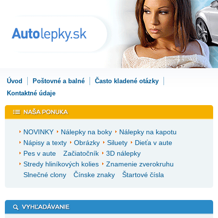
Úvod
Poštovné a balné
Často kladené otázky
Kontaktné údaje
NOVINKY
Nálepky na boky
Nálepky na kapotu
Nápisy a texty
Obrázky
Siluety
Dieťa v aute
Pes v aute
Začiatočník
3D nálepky
Stredy hliníkových kolies
Znamenie zverokruhu
Slnečné clony
Čínske znaky
Štartové čísla