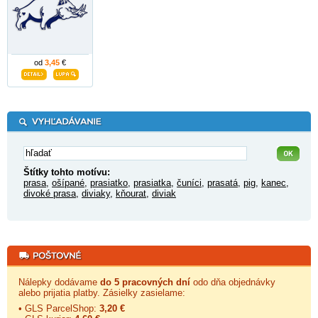
od
3,45
€
Štítky tohto motívu:
prasa
,
ošípané
,
prasiatko
,
prasiatka
,
čuníci
,
prasatá
,
pig
,
kanec
,
divoké prasa
,
diviaky
,
kňourat
,
diviak
Nálepky dodávame
do 5 pracovných dní
odo dňa objednávky
alebo prijatia platby. Zásielky zasielame:
• GLS ParcelShop:
3,20 €