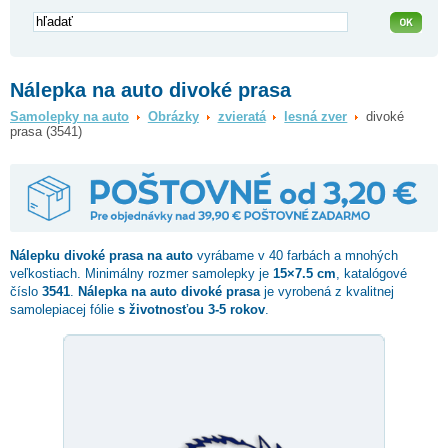
Nálepka na auto divoké prasa
Samolepky na auto
Obrázky
zvieratá
lesná zver
divoké
prasa (3541)
Nálepku
divoké prasa
na auto
vyrábame v 40 farbách a mnohých
veľkostiach. Minimálny rozmer samolepky je
15×7.5 cm
, katalógové
číslo
3541
.
Nálepka na auto divoké prasa
je vyrobená z kvalitnej
samolepiacej fólie
s životnosťou 3-5 rokov
.