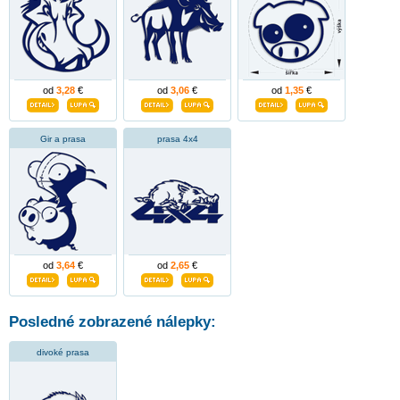
od
3,28
€
od
3,06
€
od
1,35
€
Gir a prasa
prasa 4x4
od
3,64
€
od
2,65
€
Posledné zobrazené nálepky:
divoké prasa