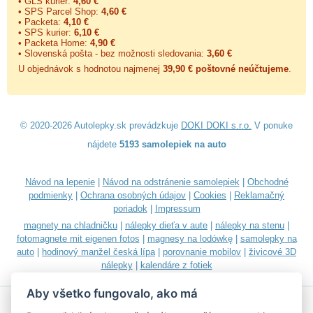
• GLS kurier:
4,60 €
• SPS Parcel Shop:
4,60 €
• Packeta:
4,10 €
• SPS kurier:
6,10 €
• Packeta Home:
4,90 €
• Slovenská pošta - bez možnosti sledovania:
3,60 €
U objednávok s hodnotou najmenej
39,90 € poštovné neúčtujeme
.
© 2020-2026 Autolepky.sk prevádzkuje
DOKI DOKI s.r.o.
V ponuke
nájdete
5193 samolepiek na auto
Návod na lepenie
|
Návod na odstránenie samolepiek
|
Obchodné
podmienky
|
Ochrana osobných údajov
|
Cookies
|
Reklamačný
poriadok
|
Impressum
magnety na chladničku
|
nálepky dieťa v aute
|
nálepky na stenu
|
fotomagnete mit eigenen fotos
|
magnesy na lodówkę
|
samolepky na
auto
|
hodinový manžel česká lípa
|
porovnanie mobilov
|
živicové 3D
nálepky
|
kalendáre z fotiek
Aby všetko fungovalo, ako má