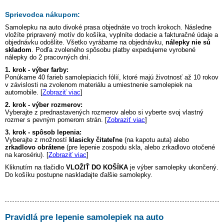
Sprievodca nákupom:
Samolepku na auto
divoké prasa
objednáte vo troch krokoch. Následne
vložíte pripravený motív do košíka, vyplníte dodacie a fakturačné údaje a
objednávku odošlite. Všetko vyrábame na objednávku,
nálepky nie sú
skladom
. Podľa zvoleného spôsobu platby expedujeme vyrobené
nálepky do 2 pracovných dní.
1. krok - výber farby:
Ponúkame 40 farieb samolepiacich fólií, ktoré majú životnosť až 10 rokov
v závislosti na zvolenom materiálu a umiestnenie samolepiek na
automobile. [
Zobraziť viac
]
2. krok - výber rozmerov:
Vyberajte z prednastavených rozmerov alebo si vyberte svoj vlastný
rozmer s pevným pomerom strán. [
Zobraziť viac
]
3. krok - spôsob lepenia:
Vyberajte z možností
klasicky čitateľne
(na kapotu auta) alebo
zrkadlovo obrátene
(pre lepenie zospodu skla, alebo zrkadlovo otočené
na karosériu). [
Zobraziť viac
]
Kliknutím na tlačidlo
VLOŽIŤ DO KOŠÍKA
je výber samolepky ukončený.
Do košíku postupne naskladajte ďalšie samolepky.
Pravidlá pre lepenie samolepiek na auto