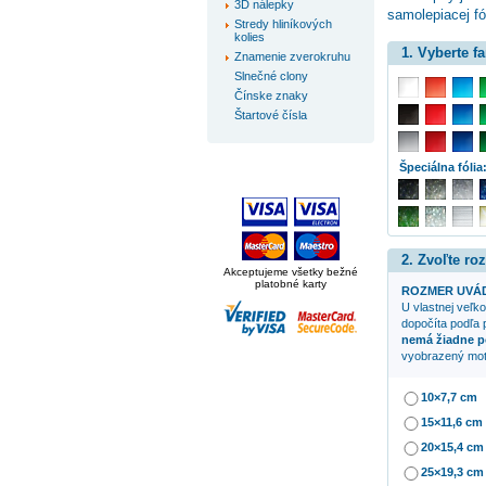
3D nálepky
samolepiacej fó
Stredy hliníkových
kolies
1. Vyberte f
Znamenie zverokruhu
Slnečné clony
Čínske znaky
Štartové čísla
Špeciálna fólia
2. Zvoľte ro
Akceptujeme všetky bežné
platobné karty
ROZMER UVÁD
U vlastnej veľko
dopočíta podľa 
nemá žiadne p
vyobrazený mot
10×7,7 cm
15×11,6 cm
20×15,4 cm
25×19,3 cm