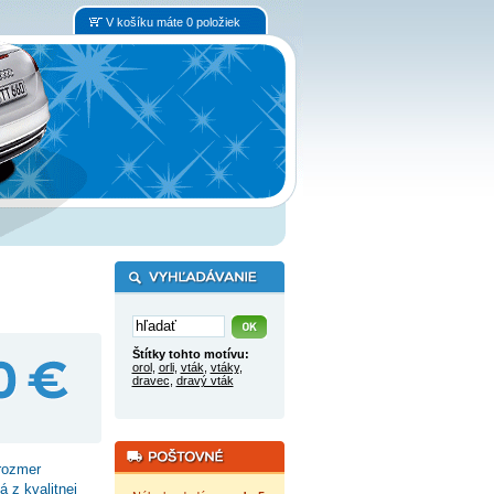
V košíku máte 0 položiek
Štítky tohto motívu:
orol
,
orli
,
vták
,
vtáky
,
dravec
,
dravý vták
rozmer
 z kvalitnej