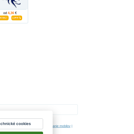
od
4,36
€
Impressum
echnické cookies
hodinový manžel česká lípa
|
porovnanie mobilov
|