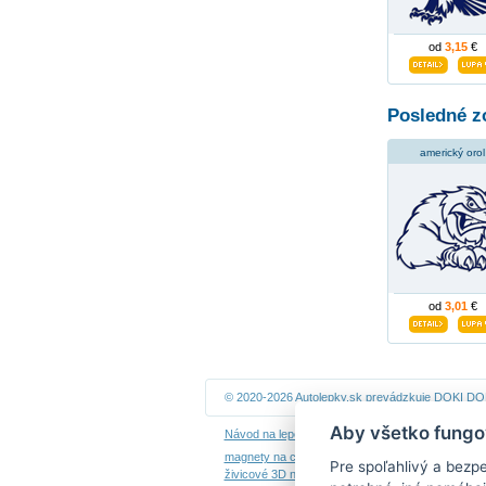
od
3,15
€
Posledné z
americký orol
od
3,01
€
© 2020-2026 Autolepky.sk prevádzkuje
DOKI DOKI
Aby všetko fungo
Návod na lepenie
|
Návod na odstránenie samole
magnety na chladničku
|
nálepky dieťa v aute
|
ná
Pre spoľahlivý a bezp
živicové 3D nálepky
|
kalendáre z fotiek