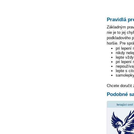
Pravidlá pr
Základným pravi
nie je to jej c
podkladového pa
horšie. Pre spr
pri lepení
nikdy nele
lepte vžd
pri lepení
nepoužívaj
lepte s ci
samolepky
Chcete doručit
Podobné sa
lietajúci orol