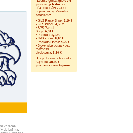
Nálepky dodávame
do 5
pracovných dní
odo
dňa objednávky alebo
prijatia platby. Zásielky
zasielame:
• GLS ParcelShop:
3,20 €
• GLS kurier:
4,60 €
• SPS Parcel
Shop:
4,60 €
• Packeta:
4,10 €
• SPS kurier:
6,10 €
• Packeta Home:
4,90 €
• Slovenská pošta - bez
možnosti
sledovania:
3,60 €
U objednávok s hodnotou
najmenej
39,90 €
poštovné neúčtujeme
.
te vo troch
ív do košíka,