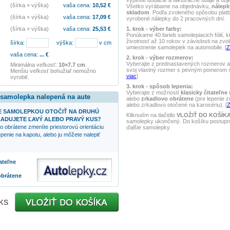
vyplníte dodacie a fakturačné údaje a obj
(šírka × výška)
vaša cena:
10,52
€
Všetko vyrábame na objednávku,
nálepk
skladom
. Podľa zvoleného spôsobu pla
(šírka × výška)
vaša cena:
17,09
€
vyrobené nálepky do 2 pracovných dní.
1. krok - výber farby:
(šírka × výška)
vaša cena:
25,53
€
Ponúkame 40 farieb samolepiacich fólií, k
životnosť až 10 rokov v závislosti na zvo
šírka:
výška:
v cm
umiestnenie samolepiek na automobile. [
Z
vaša cena:
...
€
2. krok - výber rozmerov:
Vyberajte z prednastavených rozmerov al
Minimálna veľkosť:
10×7.7 cm
.
svoj vlastný rozmer s pevným pomerom st
Menšiu veľkosť bohužiaľ nemožno
viac
]
vyrobiť.
3. krok - spôsob lepenia:
Vyberajte z možností
klasicky čitateľne
(
 samolepka nalepená na aute
alebo
zrkadlovo obrátene
(pre lepenie z
alebo zrkadlovo otočené na karosériu). [
Z
 SAMOLEPKOU OTOČIŤ NA DRUHÚ
Kliknutím na tlačidlo
VLOŽIŤ DO KOŠÍK
ADUJETE ĽAVÝ ALEBO PRAVÝ KUS?
samolepky ukončený. Do košíku postupne
o obrátene zmeníte priestorovú orientáciu
ďalšie samolepky.
penie na kapotu, alebo ju môžete nalepiť
tateľne
obrátene
ks