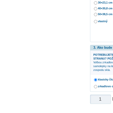
30×23,1 cm
40×30,8 cm
50×38,5 cm
vlastný
3. Ako bude
POTREBUJETE
STRANU? POŽ
Voľbou zrkadlov
samolepky na le
zospodu skla.
klasicky či
zrkadlovo 