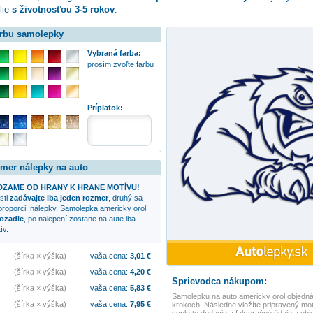
lie
s životnosťou 3-5 rokov
.
arbu samolepky
Vybraná farba:
prosím zvoľte farbu
:
Príplatok:
zmer nálepky na auto
ZAME OD HRANY K HRANE MOTÍVU!
sti
zadávajte iba jeden rozmer
, druhý sa
proporcií nálepky. Samolepka
americký orol
ozadie
, po nalepení zostane na aute iba
ív.
(šírka × výška)
vaša cena:
3,01
€
(šírka × výška)
vaša cena:
4,20
€
Sprievodca nákupom:
(šírka × výška)
vaša cena:
5,83
€
Samolepku na auto
americký orol
objedná
(šírka × výška)
vaša cena:
7,95
€
krokoch. Následne vložíte pripravený mot