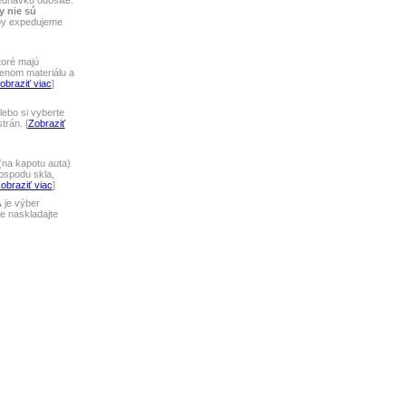
ednávku odošlite.
y nie sú
tby expedujeme
toré majú
lenom materiálu a
obraziť viac
]
ebo si vyberte
rán. [
Zobraziť
na kapotu auta)
ospodu skla,
obraziť viac
]
A
je výber
 naskladajte