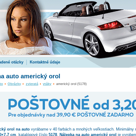
adené otázky
Kontaktné údaje
a auto americký orol
to
Obrázky
zvieratá
vtáky
americký orol (5178)
cký orol
na auto
vyrábame v 40 farbách a mnohých veľkostiach. Minimálny 
0×7.7 cm
, katalógové číslo
5178
.
Nálepka na auto americký orol
je vyrobená