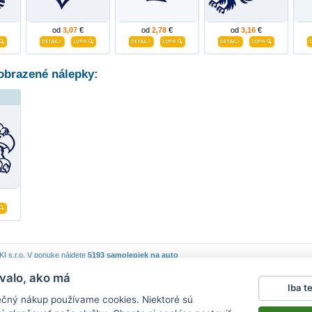
od
3,07
€
od
2,78
€
od
3,16
€
obrazené nálepky:
 s.r.o.
V ponuke nájdete
5193 samolepiek na auto
valo, ako má
piek
|
Obchodné podmienky
|
Ochrana osobných údajov
|
Cookies
|
Reklamačný poriadok
|
Iba t
lepky na stenu
|
fotomagnete mit eigenen fotos
|
magnesy na lodówkę
|
samolepky na auto
|
ečný nákup používame cookies. Niektoré sú