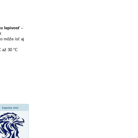
iu lepivosť
–
z
to môže ísť aj
C až 30 °C
kapota orol