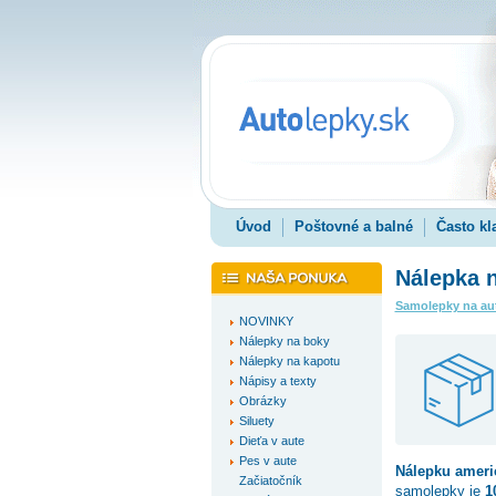
Úvod
Poštovné a balné
Často kl
Nálepka n
Samolepky na au
NOVINKY
Nálepky na boky
Nálepky na kapotu
Nápisy a texty
Obrázky
Siluety
Dieťa v aute
Pes v aute
Nálepku
ameri
Začiatočník
samolepky je
1