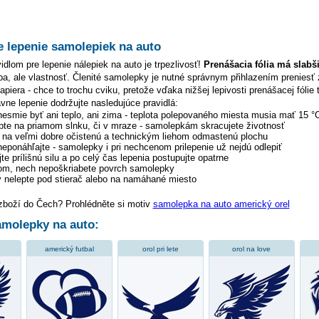
e lepenie samolepiek na auto
dlom pre lepenie nálepiek na auto je trpezlivosť!
Prenášacia fólia má slabš
hyba, ale vlastnosť. Členité samolepky je nutné správnym přihlazením preniesť 
piera - chce to trochu cviku, pretože vďaka nižšej lepivosti prenášacej fólie 
ávne lepenie dodržujte nasledujúce pravidlá:
 nesmie byť ani teplo, ani zima - teplota polepovaného miesta musia mať 15 °
pte na priamom slnku, či v mraze - samolepkám skracujete životnosť
y na veľmi dobre očistenú a technickým liehom odmastenú plochu
 neponáhľajte - samolepky i pri nechcenom prilepenie už nejdú odlepiť
te prílišnú silu a po celý čas lepenia postupujte opatrne
tom, nech nepoškriabete povrch samolepky
 nelepte pod stierač alebo na namáhané miesto
 zboží do Čech? Prohlédněte si motiv
samolepka na auto americký orel
molepky na auto:
americký futbal
orol pri lete
orol na love