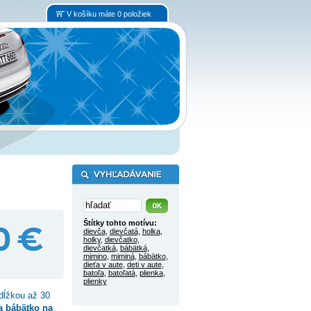
V košíku máte 0 položiek
Štítky tohto motívu:
dievča
,
dievčatá
,
holka
,
holky
,
dievčatko
,
dievčatká
,
bábätká
,
mimino
,
miminá
,
bábätko
,
dieťa v aute
,
deti v aute
,
batoľa
,
batoľatá
,
plienka
,
plienky
dĺžkou až 30
a bábätko na