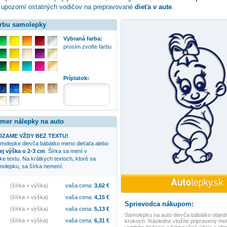
upozorní ostatných vodičov na prepravované
dieťa v aute
.
arbu samolepky
Vybraná farba:
prosím zvoľte farbu
:
Príplatok:
zmer nálepky na auto
ZAME VŽDY BEZ TEXTU!
samolepke
dievča bábätko
meno dieťaťa alebo
ej výška o 2-3 cm
. Šírka sa mení v
žke textu. Na krátkych textoch, ktoré sa
olepku, sa šírka nemení.
(šírka × výška)
vaša cena:
3,62
€
(šírka × výška)
vaša cena:
4,15
€
Sprievodca nákupom:
(šírka × výška)
vaša cena:
5,13
€
Samolepku na auto
dievča bábätko
objedn
(šírka × výška)
vaša cena:
6,31
€
krokoch. Následne vložíte pripravený mot