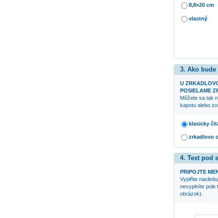
8,8×20 cm
vlastný
3. Ako bude
U ZRKADLOV
POSIELAME ZR
Môžete sa tak r
kapotu alebo zo
klasicky či
zrkadlovo 
4. Text pod
PRIPOJTE ME
Vyplňte nasleduj
nevyplníte pole
obrázok).