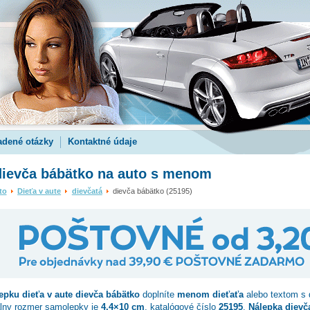
adené otázky
Kontaktné údaje
dievča bábätko na auto s menom
to
Dieťa v aute
dievčatá
dievča bábätko (25195)
epku dieťa v aute
dievča bábätko
doplníte
menom dieťaťa
alebo textom s 
lny rozmer samolepky je
4.4×10 cm
, katalógové číslo
25195
.
Nálepka dievč