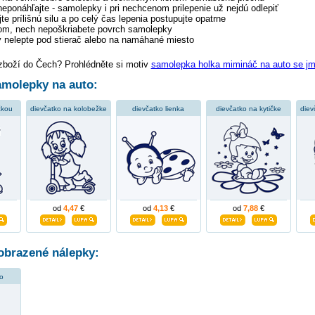
 neponáhľajte - samolepky i pri nechcenom prilepenie už nejdú odlepiť
te prílišnú silu a po celý čas lepenia postupujte opatrne
tom, nech nepoškriabete povrch samolepky
 nelepte pod stierač alebo na namáhané miesto
 zboží do Čech? Prohlédněte si motiv
samolepka holka mimináč na auto se 
molepky na auto:
čkou
dievčatko na kolobežke
dievčatko lienka
dievčatko na kytičke
diev
od
4,47
€
od
4,13
€
od
7,88
€
obrazené nálepky:
o