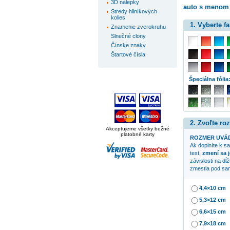
3D nálepky
auto s menom
Stredy hliníkových
kolies
1. Vyberte f
Znamenie zverokruhu
Slnečné clony
Čínske znaky
Štartové čísla
Špeciálna fólia
2. Zvoľte ro
Akceptujeme všetky bežné
platobné karty
ROZMER UVÁD
Ak doplníte k 
text,
zmení sa j
závislosti na dĺ
zmestia pod sam
4,4×10 cm
5,3×12 cm
6,6×15 cm
7,9×18 cm