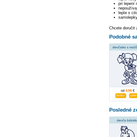
pri lepení
nepoužívaj
lepte s ci
samolepky
Chcete doručit
Podobné sa
dievčatko s mači
od
4,98
€
Posledné z
dievča bábätk