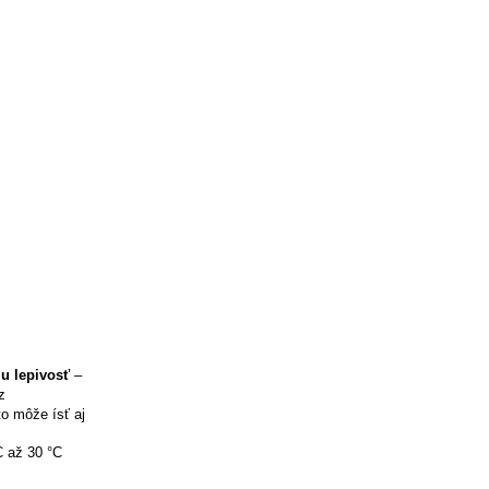
iu lepivosť
–
z
to môže ísť aj
C až 30 °C