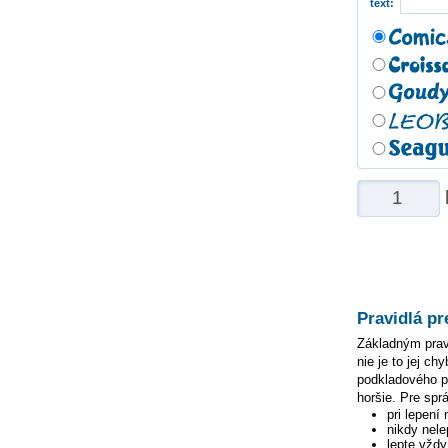
text:
Pravidlá pr
Základným pravi
nie je to jej c
podkladového pa
horšie. Pre spr
pri lepení
nikdy nele
lepte vžd