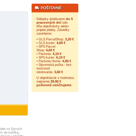
Nálepky dodávame
do 5
pracovných dní
odo
dňa objednávky alebo
prijatia platby. Zásielky
zasielame:
• GLS ParcelShop:
3,20 €
• GLS kurier:
4,60 €
• SPS Parcel
Shop:
4,60 €
• Packeta:
4,10 €
• SPS kurier:
6,10 €
• Packeta Home:
4,90 €
• Slovenská pošta - bez
možnosti
sledovania:
3,60 €
U objednávok s hodnotou
najmenej
39,90 €
poštovné neúčtujeme
.
áte vo štyroch
ív do košíka,