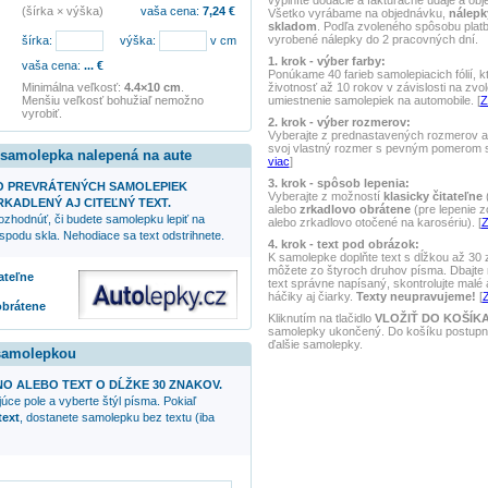
vyplníte dodacie a fakturačné údaje a obj
(šírka × výška)
vaša cena:
7,24
€
Všetko vyrábame na objednávku,
nálepk
skladom
. Podľa zvoleného spôsobu pla
vyrobené nálepky do 2 pracovných dní.
šírka:
výška:
v cm
1. krok - výber farby:
vaša cena:
...
€
Ponúkame 40 farieb samolepiacich fólií, k
životnosť až 10 rokov v závislosti na zvo
Minimálna veľkosť:
4.4×10 cm
.
umiestnenie samolepiek na automobile. [
Z
Menšiu veľkosť bohužiaľ nemožno
vyrobiť.
2. krok - výber rozmerov:
Vyberajte z prednastavených rozmerov al
svoj vlastný rozmer s pevným pomerom st
 samolepka nalepená na aute
viac
]
3. krok - spôsob lepenia:
O PREVRÁTENÝCH SAMOLEPIEK
Vyberajte z možností
klasicky čitateľne
(
KADLENÝ AJ CITEĽNÝ TEXT.
alebo
zrkadlovo obrátene
(pre lepenie z
ozhodnúť, či budete samolepku lepiť na
alebo zrkadlovo otočené na karosériu). [
Z
spodu skla. Nehodiace sa text odstrihnete.
4. krok - text pod obrázok:
K samolepke doplňte text s dĺžkou až 30
môžete zo štyroch druhov písma. Dbajte n
tateľne
text správne napísaný, skontrolujte malé
háčiky aj čiarky.
Texty neupravujeme!
[
Z
obrátene
Kliknutím na tlačidlo
VLOŽIŤ DO KOŠÍK
samolepky ukončený. Do košíku postupne
ďalšie samolepky.
 samolepkou
NO ALEBO TEXT O DĹŽKE 30 ZNAKOV.
úce pole a vyberte štýl písma. Pokiaľ
text
, dostanete samolepku bez textu (iba