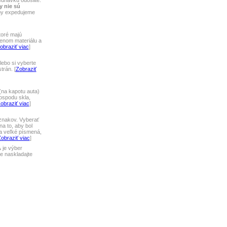
ednávku odošlite.
y nie sú
tby expedujeme
toré majú
lenom materiálu a
obraziť viac
]
ebo si vyberte
rán. [
Zobraziť
na kapotu auta)
ospodu skla,
obraziť viac
]
 znakov. Vyberať
a to, aby bol
 a veľké písmená,
obraziť viac
]
A
je výber
 naskladajte