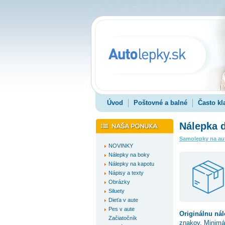
Úvod
Poštovné a balné
Často kl
Nálepka 
Samolepky na au
NOVINKY
Nálepky na boky
Nálepky na kapotu
Nápisy a texty
Obrázky
Siluety
Dieťa v aute
Pes v aute
Originálnu nál
Začiatočník
znakov. Minimá