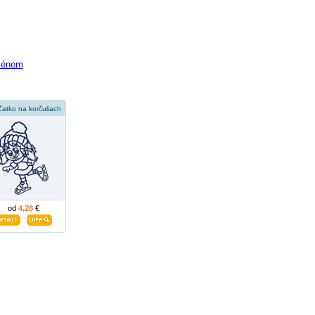
jménem
čatko na korčuliach
od
4,28
€