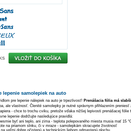
ks
e lepenie samolepiek na auto
dlom pre lepenie nálepiek na auto je trpezlivosť!
Prenášacia fólia má slabš
hyba, ale vlastnosť. Členité samolepky je nutné správnym přihlazením preniesť 
piera - chce to trochu cviku, pretože vďaka nižšej lepivosti prenášacej fólie 
ávne lepenie dodržujte nasledujúce pravidlá:
 nesmie byť ani teplo, ani zima - teplota polepovaného miesta musia mať 15 °
pte na priamom slnku, či v mraze - samolepkám skracujete životnosť
y na veľmi dobre očistenú a technickým liehom odmastenú plochu