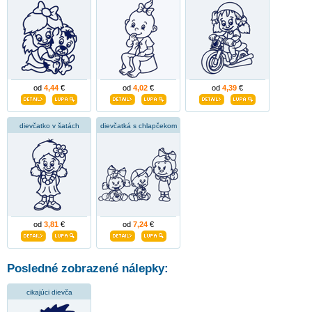
od
4,44
€
od
4,02
€
od
4,39
€
dievčatko v šatách
dievčatká s chlapčekom
od
3,81
€
od
7,24
€
Posledné zobrazené nálepky:
cikajúci dievča