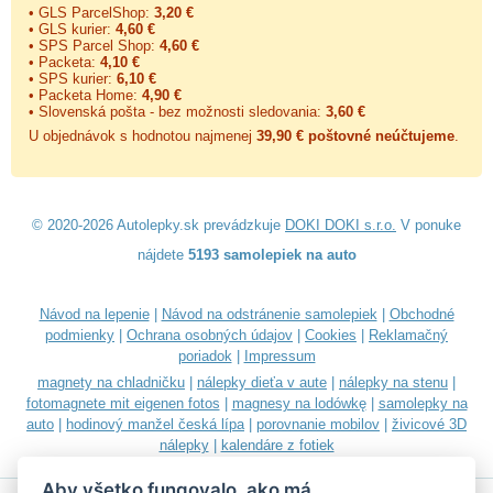
• GLS ParcelShop:
3,20 €
• GLS kurier:
4,60 €
• SPS Parcel Shop:
4,60 €
• Packeta:
4,10 €
• SPS kurier:
6,10 €
• Packeta Home:
4,90 €
• Slovenská pošta - bez možnosti sledovania:
3,60 €
U objednávok s hodnotou najmenej
39,90 € poštovné neúčtujeme
.
© 2020-2026 Autolepky.sk prevádzkuje
DOKI DOKI s.r.o.
V ponuke
nájdete
5193 samolepiek na auto
Návod na lepenie
|
Návod na odstránenie samolepiek
|
Obchodné
podmienky
|
Ochrana osobných údajov
|
Cookies
|
Reklamačný
poriadok
|
Impressum
magnety na chladničku
|
nálepky dieťa v aute
|
nálepky na stenu
|
fotomagnete mit eigenen fotos
|
magnesy na lodówkę
|
samolepky na
auto
|
hodinový manžel česká lípa
|
porovnanie mobilov
|
živicové 3D
nálepky
|
kalendáre z fotiek
Aby všetko fungovalo, ako má