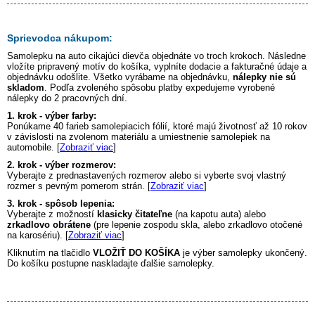
Sprievodca nákupom:
Samolepku na auto
cikajúci dievča
objednáte vo troch krokoch. Následne
vložíte pripravený motív do košíka, vyplníte dodacie a fakturačné údaje a
objednávku odošlite. Všetko vyrábame na objednávku,
nálepky nie sú
skladom
. Podľa zvoleného spôsobu platby expedujeme vyrobené
nálepky do 2 pracovných dní.
1. krok - výber farby:
Ponúkame 40 farieb samolepiacich fólií, ktoré majú životnosť až 10 rokov
v závislosti na zvolenom materiálu a umiestnenie samolepiek na
automobile. [
Zobraziť viac
]
2. krok - výber rozmerov:
Vyberajte z prednastavených rozmerov alebo si vyberte svoj vlastný
rozmer s pevným pomerom strán. [
Zobraziť viac
]
3. krok - spôsob lepenia:
Vyberajte z možností
klasicky čitateľne
(na kapotu auta) alebo
zrkadlovo obrátene
(pre lepenie zospodu skla, alebo zrkadlovo otočené
na karosériu). [
Zobraziť viac
]
Kliknutím na tlačidlo
VLOŽIŤ DO KOŠÍKA
je výber samolepky ukončený.
Do košíku postupne naskladajte ďalšie samolepky.