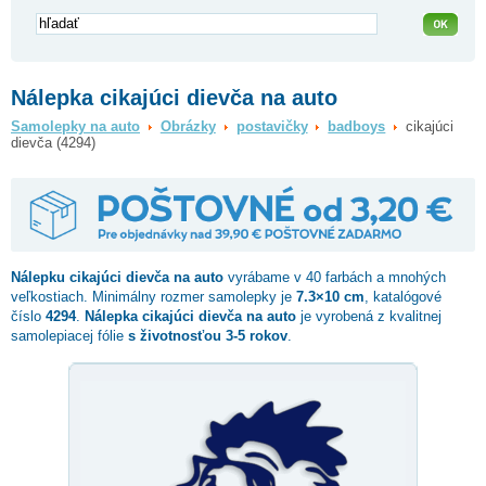
Nálepka cikajúci dievča na auto
Samolepky na auto
Obrázky
postavičky
badboys
cikajúci
dievča (4294)
Nálepku
cikajúci dievča
na auto
vyrábame v 40 farbách a mnohých
veľkostiach. Minimálny rozmer samolepky je
7.3×10 cm
, katalógové
číslo
4294
.
Nálepka cikajúci dievča na auto
je vyrobená z kvalitnej
samolepiacej fólie
s životnosťou 3-5 rokov
.