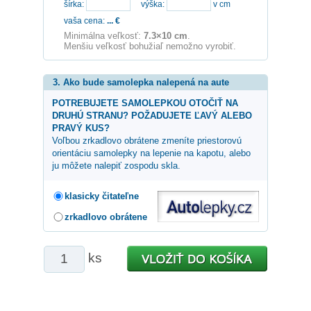
šírka:
výška:
v cm
vaša cena:
...
€
Minimálna veľkosť:
7.3×10 cm
.
Menšiu veľkosť bohužiaľ nemožno vyrobiť.
3. Ako bude samolepka nalepená na aute
POTREBUJETE SAMOLEPKOU OTOČIŤ NA
DRUHÚ STRANU? POŽADUJETE ĽAVÝ ALEBO
PRAVÝ KUS?
Voľbou zrkadlovo obrátene zmeníte priestorovú
orientáciu samolepky na lepenie na kapotu, alebo
ju môžete nalepiť zospodu skla.
klasicky čitateľne
zrkadlovo obrátene
ks