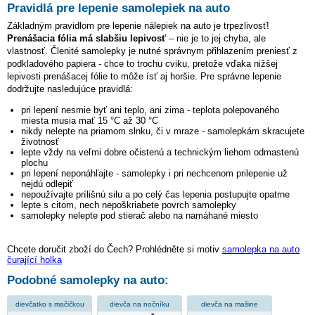
Pravidlá pre lepenie samolepiek na auto
Základným pravidlom pre lepenie nálepiek na auto je trpezlivosť!
Prenášacia fólia má slabšiu lepivosť
– nie je to jej chyba, ale
vlastnosť. Členité samolepky je nutné správnym přihlazením preniesť z
podkladového papiera - chce to trochu cviku, pretože vďaka nižšej
lepivosti prenášacej fólie to môže ísť aj horšie. Pre správne lepenie
dodržujte nasledujúce pravidlá:
pri lepení nesmie byť ani teplo, ani zima - teplota polepovaného
miesta musia mať 15 °C až 30 °C
nikdy nelepte na priamom slnku, či v mraze - samolepkám skracujete
životnosť
lepte vždy na veľmi dobre očistenú a technickým liehom odmastenú
plochu
pri lepení neponáhľajte - samolepky i pri nechcenom prilepenie už
nejdú odlepiť
nepoužívajte prílišnú silu a po celý čas lepenia postupujte opatrne
lepte s citom, nech nepoškriabete povrch samolepky
samolepky nelepte pod stierač alebo na namáhané miesto
Chcete doručit zboží do Čech? Prohlédněte si motiv
samolepka na auto
čurající holka
Podobné samolepky na auto:
dievčatko s mačičkou
dievča na nočníku
dievča na mašine