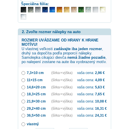
Špeciálna fólia:
2. Zvoľte rozmer nálepky na auto
ROZMER UVÁDZAME OD HRANY K HRANE
MOTÍVU!
U vlastnej veľkosti
zadávajte iba jeden rozmer
,
druhý sa dopočíta podľa proporcií nálepky.
Samolepka
cikajúci dievča
nemá žiadne pozadie
,
po nalepení zostane na aute iba vyobrazený motív.
7,3×10 cm
(šírka × výška)
vaša cena:
2,96
€
11×15 cm
(šírka × výška)
vaša cena:
4,09
€
14,6×20 cm
(šírka × výška)
vaša cena:
5,63
€
18,3×25 cm
(šírka × výška)
vaša cena:
7,65
€
21,9×30 cm
(šírka × výška)
vaša cena:
10,08
€
29,2×40 cm
(šírka × výška)
vaša cena:
16,31
€
36,5×50 cm
(šírka × výška)
vaša cena:
24,31
€
vlastný