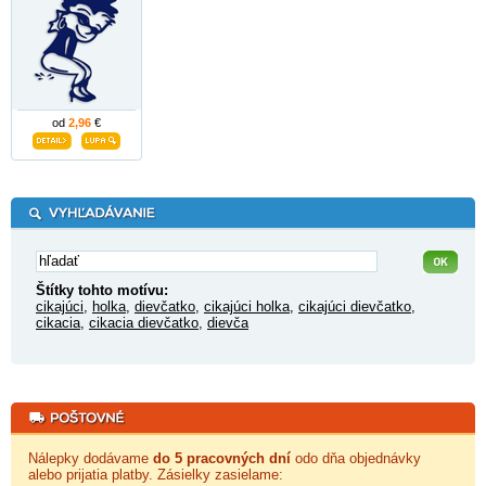
od
2,96
€
Štítky tohto motívu:
cikajúci
,
holka
,
dievčatko
,
cikajúci holka
,
cikajúci dievčatko
,
cikacia
,
cikacia dievčatko
,
dievča
Nálepky dodávame
do 5 pracovných dní
odo dňa objednávky
alebo prijatia platby. Zásielky zasielame: