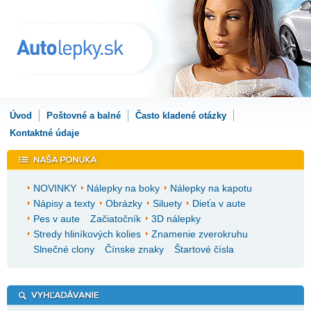
Úvod
Poštovné a balné
Často kladené otázky
Kontaktné údaje
NOVINKY
Nálepky na boky
Nálepky na kapotu
Nápisy a texty
Obrázky
Siluety
Dieťa v aute
Pes v aute
Začiatočník
3D nálepky
Stredy hliníkových kolies
Znamenie zverokruhu
Slnečné clony
Čínske znaky
Štartové čísla